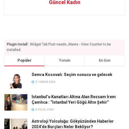
Güncel Kadın
Plugin Install
: Widget Tab Post needs JNews - View Counter to be
installed
Popüler
Yorum
En Son
Semra Kosovalı: Seçim sonucu ve gelecek
21 KASIM 2024
İstanbul’u Kanatları Altına Alan Ressam İrem
Çamlıca : “İstanbul Yeri Göğü Altın Şehir”
4 EYLÜL 2024
Astroloji Yolculuğu: Gökyüzünden Haberler
2024’de Burçları Neler Bekliyor?