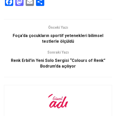
F
M
E
S
a
a
m
h
ce
st
ail
ar
b
o
e
Önceki Yazı
o
d
Foça’da çocukların sportif yetenekleri bilimsel
o
o
testlerle ölçüldü
k
n
Sonraki Yazı
Renk Erbil’in Yeni Solo Sergisi “Colours of Renk”
Bodrum’da açılıyor