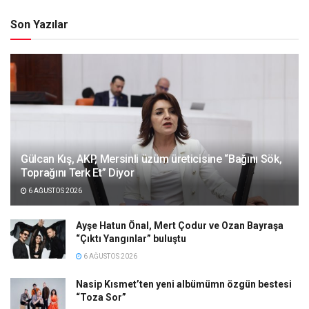
Son Yazılar
Gülcan Kış, AKP, Mersinli üzüm üreticisine “Bağını Sök,
Toprağını Terk Et” Diyor
6 AĞUSTOS 2026
Ayşe Hatun Önal, Mert Çodur ve Ozan Bayraşa
“Çıktı Yangınlar” buluştu
6 AĞUSTOS 2026
Nasip Kısmet’ten yeni albümümn özgün bestesi
“Toza Sor”