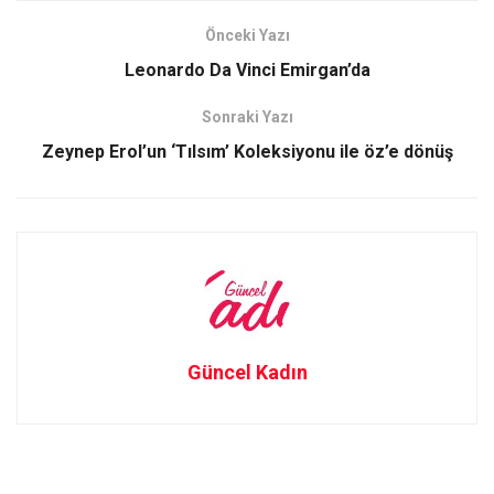
o
d
Önceki Yazı
o
o
Leonardo Da Vinci Emirgan’da
k
n
Sonraki Yazı
Zeynep Erol’un ‘Tılsım’ Koleksiyonu ile öz’e dönüş
Güncel Kadın