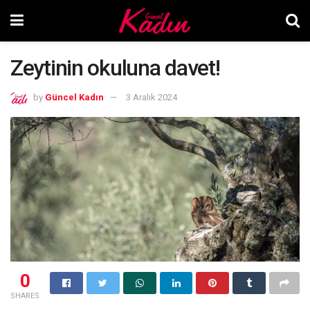
Zeytinin okuluna davet!
by
Güncel Kadın
3 Aralık 2024
0
SHARES