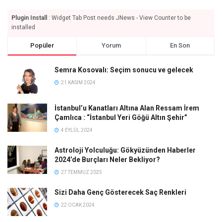
Plugin Install
: Widget Tab Post needs JNews - View Counter to be
installed
Popüler
Yorum
En Son
Semra Kosovalı: Seçim sonucu ve gelecek
21 KASIM 2024
İstanbul’u Kanatları Altına Alan Ressam İrem
Çamlıca : “İstanbul Yeri Göğü Altın Şehir”
4 EYLÜL 2024
Astroloji Yolculuğu: Gökyüzünden Haberler
2024’de Burçları Neler Bekliyor?
27 TEMMUZ 2025
Sizi Daha Genç Gösterecek Saç Renkleri
22 OCAK 2024