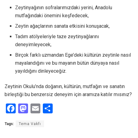
Zeytinyağının sofralarımızdaki yerini, Anadolu
mutfağındaki önemini keşfedecek,
Zeytin ağaçlarının sanata etkisini konuşacak,
Tadım atölyeleriyle taze zeytinyağlarını
deneyimleyecek,
Birçok farklı uzmandan Ege’deki kültürün zeytinle nasıl
mayalandığını ve bu mayanın bütün dünyaya nasıl
yayıldığını dinleyeceğiz.
Zeytinin Okulu’nda doğanın, kültürün, mutfağın ve sanatın
birleştiği bu benzersiz deneyim için aramıza katılır mısınız?
F
M
E
S
a
a
m
h
Tags:
Tema Vakfı
ce
st
ail
ar
b
o
e