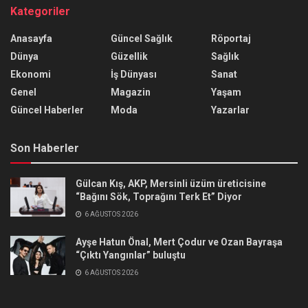
Kategoriler
Anasayfa
Güncel Sağlık
Röportaj
Dünya
Güzellik
Sağlık
Ekonomi
İş Dünyası
Sanat
Genel
Magazin
Yaşam
Güncel Haberler
Moda
Yazarlar
Son Haberler
Gülcan Kış, AKP, Mersinli üzüm üreticisine
“Bağını Sök, Toprağını Terk Et” Diyor
6 AĞUSTOS 2026
Ayşe Hatun Önal, Mert Çodur ve Ozan Bayraşa
“Çıktı Yangınlar” buluştu
6 AĞUSTOS 2026