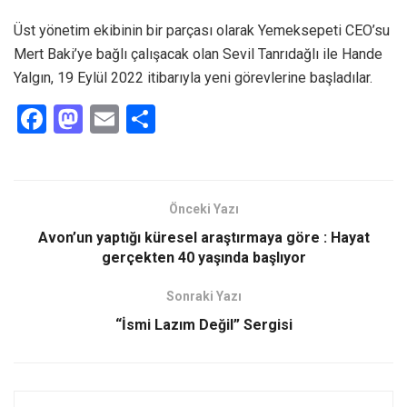
Üst yönetim ekibinin bir parçası olarak Yemeksepeti CEO’su
Mert Baki’ye bağlı çalışacak olan Sevil Tanrıdağlı ile Hande
Yalgın, 19 Eylül 2022 itibarıyla yeni görevlerine başladılar.
F
M
E
S
a
a
m
h
ce
st
ail
ar
b
o
e
Önceki Yazı
o
d
Avon’un yaptığı küresel araştırmaya göre : Hayat
o
o
gerçekten 40 yaşında başlıyor
k
n
Sonraki Yazı
“İsmi Lazım Değil” Sergisi