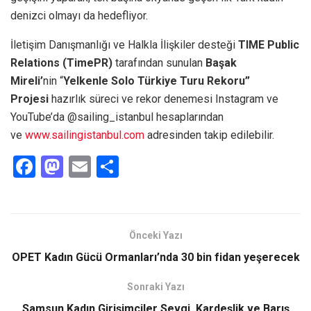
denizci olmayı da hedefliyor.
İletişim Danışmanlığı ve Halkla İlişkiler desteği
TIME Public
Relations (TimePR)
tarafından sunulan
Başak
Mireli’
nin “
Yelkenle Solo Türkiye Turu Rekoru”
Projesi
hazırlık süreci ve rekor denemesi Instagram ve
YouTube’da @sailing_istanbul hesaplarından
ve
www.sailingistanbul.com
adresinden takip edilebilir.
F
M
E
S
a
a
m
h
ce
st
ail
ar
b
o
e
Önceki Yazı
o
d
OPET Kadın Gücü Ormanları’nda 30 bin fidan yeşerecek
o
o
Sonraki Yazı
k
n
Samsun Kadın Girişimciler Sevgi, Kardeşlik ve Barış