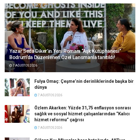
Yazar Seda Diker’in Yeni Romanı “Aşk Kütüphanesi”
Bodrum’da Düzenlenen Özel Lansmanla tanıtıldı!
7 AĞUSTOS 2026
Fulya Omaç: Çeşme’nin derinliklerinde başka bir
dünya
7 AĞUSTOS 2026
Özlem Akarken: Yüzde 31,75 enflasyon sonrası
sağlık ve sosyal hizmet çalışanlarından “Kalıcı
hizmet reformu” çağrısı
7 AĞUSTOS 2026