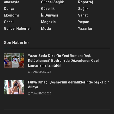
Anasayfa
Güncel Sağlık
Röportaj
Dünya
Güzellik
Sağlık
Ekonomi
İş Dünyası
Sanat
Genel
Magazin
Yaşam
Güncel Haberler
Moda
Yazarlar
Son Haberler
Yazar Seda Diker’in Yeni Romanı “Aşk
Kütüphanesi” Bodrum’da Düzenlenen Özel
Lansmanla tanıtıldı!
7 AĞUSTOS 2026
Fulya Omaç: Çeşme’nin derinliklerinde başka bir
dünya
7 AĞUSTOS 2026