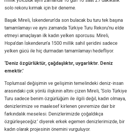
millik yolculuk aynı zamanda 16 gün 16 saat 27 dakikalık
solo rekoru kırmak için bir deneme.
Başak Mireli, İskenderun’da son bulacak bu turu tek başına
tamamlamayı ve aynı zamanda Türkiye Turu Rekoru’nu elde
etmeyi amaçlayan ilk kadın yelken sporcusu. Mireli,
Hopa’dan İskenderun’a 1500 millik sahil şeridini sadece
yelken gücü ile hiç durmadan tamamlamayı hedefliyor.
‘Deniz özgürlüktür, çağdaşlıktır, uygarlıktır. Deniz
emektir.’
Toplumsal değişimin ve gelişimin temelindeki deniz-insan
arasındaki çok yönlü ilişkinin altını çizen Mireli, ‘Solo Türkiye
Turu sadece benim özgürlüğüm ile ilgili değil, kadın olmaya,
denizlerimize ve maalesef kirlenen çevremize dair bir
farkındalık meselesi. Denizlerimizde çoğaldıkça
özgürleşeceğiz.’ diyerek erkek egemen denizlerimizde, bir
kadın olarak projesinin önemini vurguluyor.