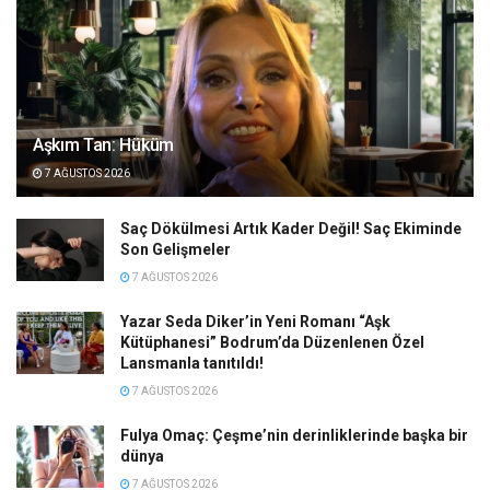
Aşkım Tan: Hüküm
7 AĞUSTOS 2026
Saç Dökülmesi Artık Kader Değil! Saç Ekiminde
Son Gelişmeler
7 AĞUSTOS 2026
Yazar Seda Diker’in Yeni Romanı “Aşk
Kütüphanesi” Bodrum’da Düzenlenen Özel
Lansmanla tanıtıldı!
7 AĞUSTOS 2026
Fulya Omaç: Çeşme’nin derinliklerinde başka bir
dünya
7 AĞUSTOS 2026