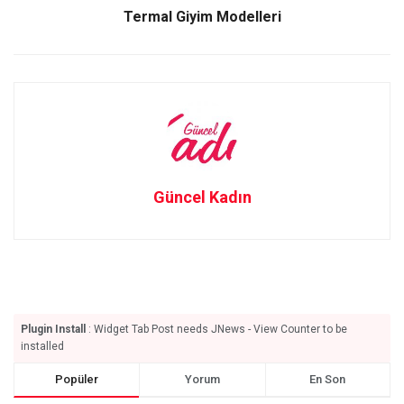
k
n
Termal Giyim Modelleri
Güncel Kadın
Plugin Install
: Widget Tab Post needs JNews - View Counter to be
installed
Popüler
Yorum
En Son