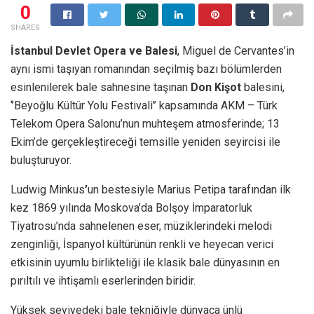
0
SHARES
İstanbul Devlet Opera ve Balesi
, Miguel de Cervantes’in
aynı ismi taşıyan romanından seçilmiş bazı bölümlerden
esinlenilerek bale sahnesine taşınan
Don Kişot
balesini,
‘’Beyoğlu Kültür Yolu Festivali’’ kapsamında AKM – Türk
Telekom Opera Salonu’nun muhteşem atmosferinde; 13
Ekim’de gerçekleştireceği temsille yeniden seyircisi ile
buluşturuyor.
Ludwig Minkus
’
un bestesiyle Marius Petipa
tarafından ilk
kez 1869 yılında Moskova’da Bolşoy İmparatorluk
Tiyatrosu’nda sahnelenen eser, müziklerindeki melodi
zenginliği, İspanyol kültürünün renkli ve heyecan verici
etkisinin uyumlu birlikteliği ile klasik bale dünyasının en
pırıltılı ve ihtişamlı eserlerinden biridir.
Yüksek seviyedeki bale tekniğiyle dünyaca ünlü