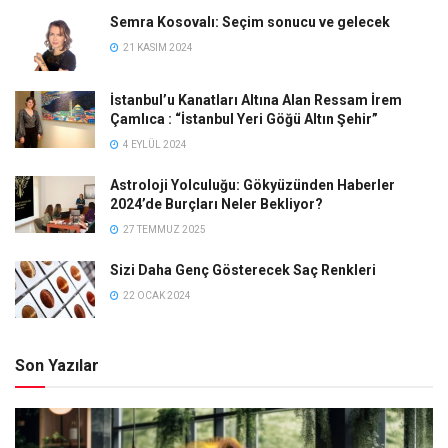
Semra Kosovalı: Seçim sonucu ve gelecek
21 KASIM 2024
İstanbul’u Kanatları Altına Alan Ressam İrem
Çamlıca : “İstanbul Yeri Göğü Altın Şehir”
4 EYLÜL 2024
Astroloji Yolculuğu: Gökyüzünden Haberler
2024’de Burçları Neler Bekliyor?
27 TEMMUZ 2025
Sizi Daha Genç Gösterecek Saç Renkleri
22 OCAK 2024
Son Yazılar