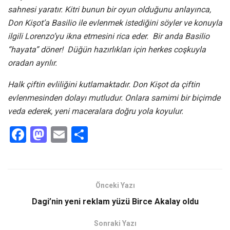
sahnesi yaratır. Kitri bunun bir oyun olduğunu anlayınca,
Don Kişot’a Basilio ile evlenmek istediğini söyler ve konuyla
ilgili Lorenzo’yu ikna etmesini rica eder. Bir anda Basilio
“hayata” döner! Düğün hazırlıkları için herkes coşkuyla
oradan ayrılır.
Halk çiftin evliliğini kutlamaktadır. Don Kişot da çiftin
evlenmesinden dolayı mutludur. Onlara samimi bir biçimde
veda ederek, yeni maceralara doğru yola koyulur.
F
M
E
S
a
a
m
h
ce
st
ail
ar
b
o
e
Önceki Yazı
o
d
Dagi’nin yeni reklam yüzü Birce Akalay oldu
o
o
Sonraki Yazı