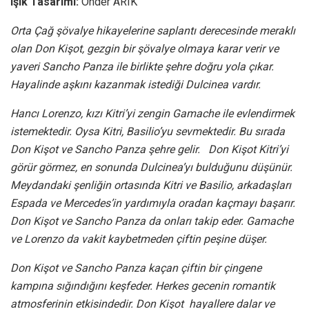
Işık Tasarımı:
Önder ARIK
Orta Çağ şövalye hikayelerine saplantı derecesinde meraklı
olan Don Kişot, gezgin bir şövalye olmaya karar verir ve
yaveri Sancho Panza ile birlikte şehre doğru yola çıkar.
Hayalinde aşkını kazanmak istediği Dulcinea vardır.
Hancı Lorenzo, kızı Kitri’yi zengin Gamache ile evlendirmek
istemektedir. Oysa Kitri, Basilio’yu sevmektedir. Bu sırada
Don Kişot ve Sancho Panza şehre gelir. Don Kişot Kitri’yi
görür görmez, en sonunda Dulcinea’yı bulduğunu düşünür.
Meydandaki şenliğin ortasında Kitri ve Basilio, arkadaşları
Espada ve Mercedes’in yardımıyla oradan kaçmayı başarır.
Don Kişot ve Sancho Panza da onları takip eder. Gamache
ve Lorenzo da vakit kaybetmeden çiftin peşine düşer.
Don Kişot ve Sancho Panza kaçan çiftin bir çingene
kampına sığındığını keşfeder. Herkes gecenin romantik
atmosferinin etkisindedir. Don Kişot hayallere dalar ve