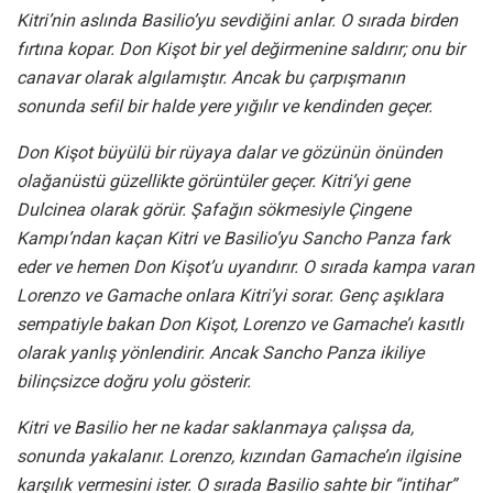
Kitri’nin aslında Basilio’yu sevdiğini anlar. O sırada birden
fırtına kopar. Don Kişot bir yel değirmenine saldırır; onu bir
canavar olarak algılamıştır. Ancak bu çarpışmanın
sonunda sefil bir halde yere yığılır ve kendinden geçer.
Don Kişot büyülü bir rüyaya dalar ve gözünün önünden
olağanüstü güzellikte görüntüler geçer. Kitri’yi gene
Dulcinea olarak görür. Şafağın sökmesiyle Çingene
Kampı’ndan kaçan Kitri ve Basilio’yu Sancho Panza fark
eder ve hemen Don Kişot’u uyandırır. O sırada kampa varan
Lorenzo ve Gamache onlara Kitri’yi sorar. Genç aşıklara
sempatiyle bakan Don Kişot, Lorenzo ve Gamache’ı kasıtlı
olarak yanlış yönlendirir. Ancak Sancho Panza ikiliye
bilinçsizce doğru yolu gösterir.
Kitri ve Basilio her ne kadar saklanmaya çalışsa da,
sonunda yakalanır. Lorenzo, kızından Gamache’ın ilgisine
karşılık vermesini ister. O sırada Basilio sahte bir “intihar”