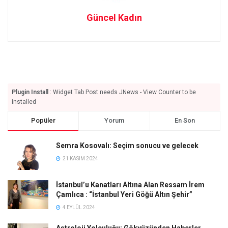
Güncel Kadın
Plugin Install
: Widget Tab Post needs JNews - View Counter to be
installed
Popüler
Yorum
En Son
Semra Kosovalı: Seçim sonucu ve gelecek
21 KASIM 2024
İstanbul’u Kanatları Altına Alan Ressam İrem
Çamlıca : “İstanbul Yeri Göğü Altın Şehir”
4 EYLÜL 2024
Astroloji Yolculuğu: Gökyüzünden Haberler