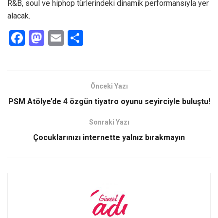
R&B, soul ve hiphop türlerindeki dinamik performansıyla yer
alacak.
F
M
E
S
a
a
m
h
ce
st
ail
ar
b
o
e
Önceki Yazı
o
d
PSM Atölye’de 4 özgün tiyatro oyunu seyirciyle buluştu!
o
o
Sonraki Yazı
k
n
Çocuklarınızı internette yalnız bırakmayın