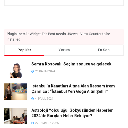
Plugin Install
: Widget Tab Post needs JNews - View Counter to be
installed
Popüler
Yorum
En Son
Semra Kosovalı: Seçim sonucu ve gelecek
21 KASIM 2024
İstanbul’u Kanatları Altına Alan Ressam İrem
Çamlıca : “İstanbul Yeri Göğü Altın Şehir”
4 EYLÜL 2024
Astroloji Yolculuğu: Gökyüzünden Haberler
2024’de Burçları Neler Bekliyor?
27 TEMMUZ 2025