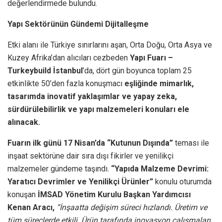
değerlendirmede bulundu.
Yapı Sektörünün Gündemi Dijitalleşme
Etki alanı ile Türkiye sınırlarını aşan, Orta Doğu, Orta Asya ve
Kuzey Afrika’dan alıcıları cezbeden
Yapı Fuarı –
Turkeybuild İstanbul
’da, dört gün boyunca toplam 25
etkinlikte 50’den fazla konuşmacı
eşliğinde mimarlık,
tasarımda inovatif yaklaşımlar ve yapay zeka,
sürdürülebilirlik ve yapı malzemeleri konuları ele
alınacak.
Fuarın ilk günü 17 Nisan’da “Kutunun Dışında”
teması ile
inşaat sektörüne dair sıra dışı fikirler ve yenilikçi
malzemeler gündeme taşındı.
“Yapıda Malzeme Devrimi:
Yaratıcı Devrimler ve Yenilikçi Ürünler”
konulu oturumda
konuşan
İMSAD Yönetim Kurulu Başkan Yardımcısı
Kenan Aracı,
“İnşaatta değişim süreci hızlandı. Üretim ve
tüm süreçlerde etkili. Ürün tarafında inovasyon çalışmaları