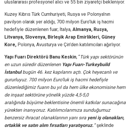
uluslararası profesyonel alıcı ve 55 bin ziyaretçi bekleniyor.
Kuzey Kıbrıs Türk Cumhuriyeti, Rusya ve Polonya’nın
pavilyon olarak yer aldığı, 700 milyon Euro’luk iş hacmi
hedefiyle düzenlenen fuar; İtalya,
Almanya, Rusya,
Litvanya, Slovenya, Birleşik Arap Emirlikleri, Güney
Kore,
Polonya, Avusturya ve Çin’den katılımcıları ağırlıyor.
Yapı Fuarı Direktörü Banu Keskin
, “
Türk yapı sektörünün
en uzun süredir düzenlenen
Yapı Fuarı-Turkeybuild
İstanbul
bugün 46. kez kapılarını açtı. Çok heyecanlı ve
gururluyuz. 700 milyon Euro’luk iş hacmi hedefiyle
düzenlediğimiz fuarın bu yıl da hem ülke ekonomisine hem
de inşaat sektörüne yönelik yüzde 4,5-5,0
aralığında
büyüme beklentisine önemli katkılar sunacağına
yürekten inanıyoruz. Katılımcılarımıza sunduğumuz
benzersiz ihracat olanaklarının yanı sıra
yeni iş olanakları,
ortaklık ve satın alım fırsatları yaratıyoruz.
”
şeklinde