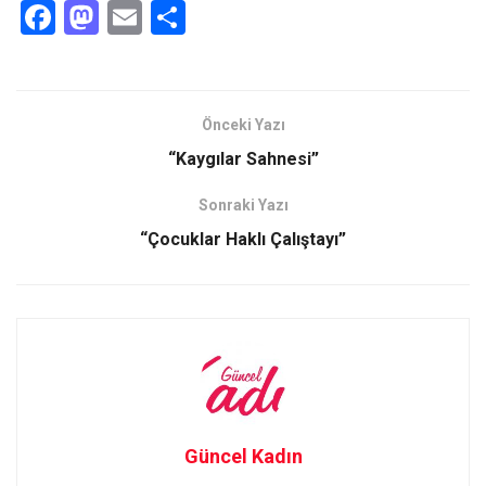
F
M
E
S
a
a
m
h
ce
st
ail
ar
b
o
e
Önceki Yazı
o
d
“Kaygılar Sahnesi”
o
o
Sonraki Yazı
k
n
“Çocuklar Haklı Çalıştayı”
Güncel Kadın