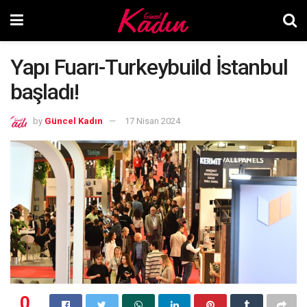
Yapı Fuarı-Turkeybuild İstanbul
başladı!
by
Güncel Kadın
17 Nisan 2024
0