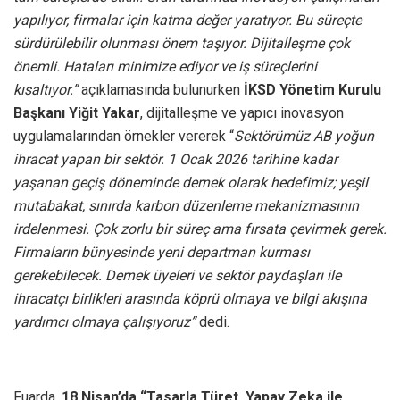
yapılıyor, firmalar için katma değer yaratıyor.
Bu süreçte
sürdürülebilir olunması önem taşıyor. Dijitalleşme çok
önemli. Hataları minimize ediyor ve iş süreçlerini
kısaltıyor.”
açıklamasında bulunurken
İKSD Yönetim Kurulu
Başkanı Yiğit Yakar
, dijitalleşme ve yapıcı inovasyon
uygulamalarından örnekler vererek “
Sektörümüz AB yoğun
ihracat yapan bir sektör. 1 Ocak 2026 tarihine kadar
yaşanan geçiş döneminde dernek olarak hedefimiz; yeşil
mutabakat, sınırda karbon düzenleme mekanizmasının
irdelenmesi. Çok zorlu bir süreç ama fırsata çevirmek gerek.
Firmaların bünyesinde yeni departman kurması
gerekebilecek. Dernek üyeleri ve sektör paydaşları ile
ihracatçı birlikleri arasında köprü olmaya ve bilgi akışına
yardımcı olmaya çalışıyoruz”
dedi.
Fuarda,
18 Nisan’da “Tasarla Türet, Yapay Zeka ile