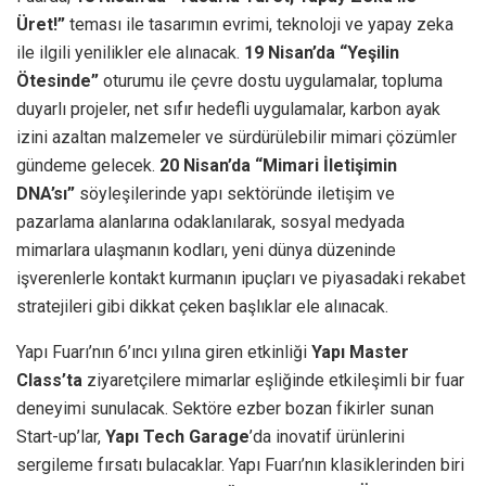
Üret!”
teması ile tasarımın evrimi, teknoloji ve yapay zeka
ile ilgili yenilikler ele alınacak.
19 Nisan’da “Yeşilin
Ötesinde”
oturumu ile çevre dostu uygulamalar, topluma
duyarlı projeler, net sıfır hedefli uygulamalar, karbon ayak
izini azaltan malzemeler ve sürdürülebilir mimari çözümler
gündeme gelecek.
20 Nisan’da “Mimari İletişimin
DNA’sı”
söyleşilerinde yapı sektöründe iletişim ve
pazarlama alanlarına odaklanılarak, sosyal medyada
mimarlara ulaşmanın kodları, yeni dünya düzeninde
işverenlerle kontakt kurmanın ipuçları ve piyasadaki rekabet
stratejileri gibi dikkat çeken başlıklar ele alınacak.
Yapı Fuarı’nın 6’ıncı yılına giren etkinliği
Yapı Master
Class’ta
ziyaretçilere mimarlar eşliğinde etkileşimli bir fuar
deneyimi sunulacak. Sektöre ezber bozan fikirler sunan
Start-up’lar,
Yapı Tech Garage
’da inovatif ürünlerini
sergileme fırsatı bulacaklar. Yapı Fuarı’nın klasiklerinden biri