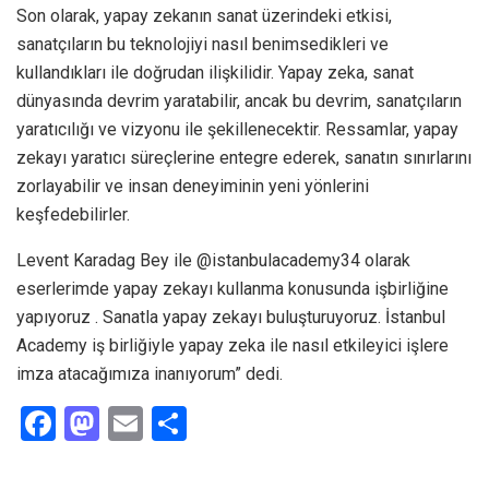
Son olarak, yapay zekanın sanat üzerindeki etkisi,
sanatçıların bu teknolojiyi nasıl benimsedikleri ve
kullandıkları ile doğrudan ilişkilidir. Yapay zeka, sanat
dünyasında devrim yaratabilir, ancak bu devrim, sanatçıların
yaratıcılığı ve vizyonu ile şekillenecektir. Ressamlar, yapay
zekayı yaratıcı süreçlerine entegre ederek, sanatın sınırlarını
zorlayabilir ve insan deneyiminin yeni yönlerini
keşfedebilirler.
Levent Karadag Bey ile @istanbulacademy34 olarak
eserlerimde yapay zekayı kullanma konusunda işbirliğine
yapıyoruz . Sanatla yapay zekayı buluşturuyoruz. İstanbul
Academy iş birliğiyle yapay zeka ile nasıl etkileyici işlere
imza atacağımıza inanıyorum” dedi.
F
M
E
S
a
a
m
h