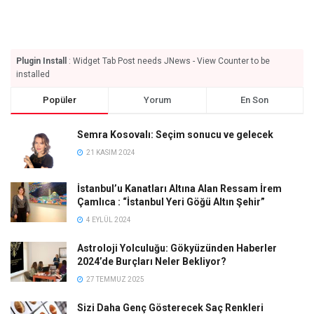
Plugin Install
: Widget Tab Post needs JNews - View Counter to be
installed
Popüler
Yorum
En Son
Semra Kosovalı: Seçim sonucu ve gelecek
21 KASIM 2024
İstanbul’u Kanatları Altına Alan Ressam İrem
Çamlıca : “İstanbul Yeri Göğü Altın Şehir”
4 EYLÜL 2024
Astroloji Yolculuğu: Gökyüzünden Haberler
2024’de Burçları Neler Bekliyor?
27 TEMMUZ 2025
Sizi Daha Genç Gösterecek Saç Renkleri