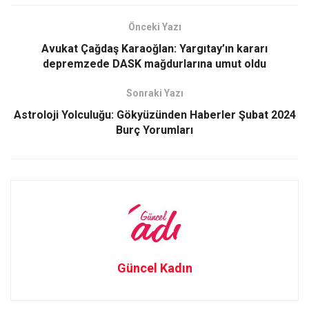
ce
st
ail
ar
b
o
e
Önceki Yazı
o
d
Avukat Çağdaş Karaoğlan: Yargıtay’ın kararı
o
o
depremzede DASK mağdurlarına umut oldu
k
n
Sonraki Yazı
Astroloji Yolculuğu: Gökyüzünden Haberler Şubat 2024
Burç Yorumları
Güncel Kadın