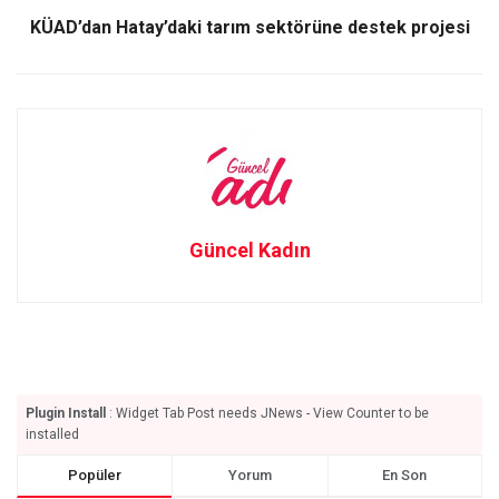
k
n
KÜAD’dan Hatay’daki tarım sektörüne destek projesi
Güncel Kadın
Plugin Install
: Widget Tab Post needs JNews - View Counter to be
installed
Popüler
Yorum
En Son