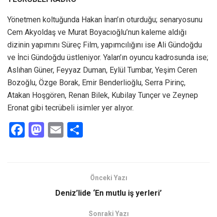
Yönetmen koltuğunda Hakan İnan’ın oturduğu; senaryosunu
Cem Akyoldaş ve Murat Boyacıoğlu’nun kaleme aldığı
dizinin yapımını Süreç Film, yapımcılığını ise Ali Gündoğdu
ve İnci Gündoğdu üstleniyor. Yalan’ın oyuncu kadrosunda ise;
Aslıhan Güner, Feyyaz Duman, Eylül Tumbar, Yeşim Ceren
Bozoğlu, Özge Borak, Emir Benderlioğlu, Serra Pirinç,
Atakan Hoşgören, Renan Bilek, Kubilay Tunçer ve Zeynep
Eronat gibi tecrübeli isimler yer alıyor.
F
M
E
S
a
a
m
h
ce
st
ail
ar
b
o
e
Önceki Yazı
o
d
Deniz’lide ‘En mutlu iş yerleri’
o
o
Sonraki Yazı