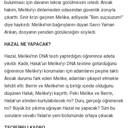
bulunması için davanın tekrar görülmesini istedi. Ancak
hakim, Melike’yi dinlemeden odasından güvenlik zoruyla
çıkarttı. Sinir krizi geçiren Melike, adliyede “Ben suçsuzum!”
diye haykırdı. Melike’nin bağırışlarını duyan Savcı Yaman
Arıkan, dosyanın yeniden görüleceğini söyledi.
HAZAL NE YAPACAK?
Hazal, Melike’nin DNA testi yaptırdığını öğrenince adeta
yıkıldı. Kadir, Haluk’un Melike’yi DNA testine götürdüğünü
öğrenince Melike’yi korumaları için adamlarını peşine taktı.
Ancak durumu fark eden Melike, adamları şikayet etmekle
tehdit etti. Berrin ve Melike’nin iş birliği içinde olduğunu
düşünen Haluk, Melike’yi kaçırttı. Peki Melike ve Berrin,
Haluk’un elinden kurtulabilecek mi? Duru, gerçeği öğrenecek
mi? Büyük bir yıkıma uğrayan Hazal ne yapacak? Tüm bu
soruların cevabı Yalan’ın yeni bölümünde ortaya çıkacak.
TECRÜBELİ KADRO