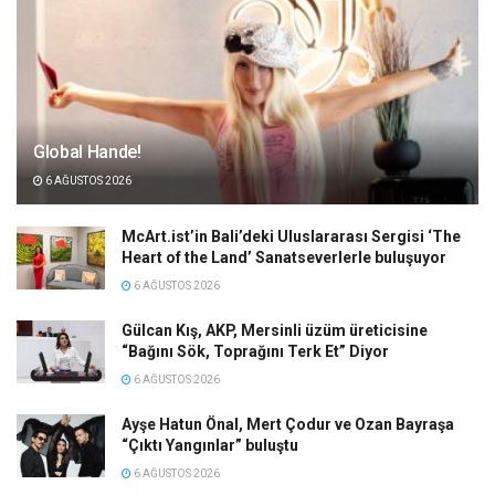
Global Hande!
6 AĞUSTOS 2026
McArt.ist’in Bali’deki Uluslararası Sergisi ‘The
Heart of the Land’ Sanatseverlerle buluşuyor
6 AĞUSTOS 2026
Gülcan Kış, AKP, Mersinli üzüm üreticisine
“Bağını Sök, Toprağını Terk Et” Diyor
6 AĞUSTOS 2026
Ayşe Hatun Önal, Mert Çodur ve Ozan Bayraşa
“Çıktı Yangınlar” buluştu
6 AĞUSTOS 2026