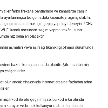
aller farklı frekans bantlarında ve kanallarda çalışır.
ala ayarlanmışsa bölgenizdeki kapasiteyi aşmış olabilir.
l girişimini azaltmak için geçiş yapmayı deneyin. 5GHz
Wi-Fi kanalı arasından seçim yapma imkânı sunar.
rumda hız daha iyi olacaktır.
nımını aşmaları veya aşırı ağ tıkanıklığı olması durumunda
nedeni bazen komşularınız da olabilir. Şifrenizi tahmin
 çalışabilirler.
mcı olur, ancak cihazınızla internet arasına fazladan adım
irler.
 amaçlı kod ile ele geçirilmişse, bu kod arka planda
işim kuruyor ve bellek kullanıyor olabilir; tüm bunlar