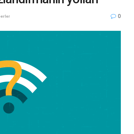
0
erler