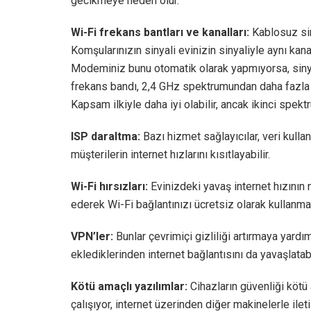
gecikmeye neden olur.
Wi-Fi frekans bantları ve kanalları:
Kablosuz siny
Komşularınızın sinyali evinizin sinyaliyle aynı kan
Modeminiz bunu otomatik olarak yapmıyorsa, sinya
frekans bandı, 2,4 GHz spektrumundan daha fazla 
Kapsam ilkiyle daha iyi olabilir, ancak ikinci spekt
ISP daraltma:
Bazı hizmet sağlayıcılar, veri kulla
müşterilerin internet hızlarını kısıtlayabilir.
Wi-Fi hırsızları:
Evinizdeki yavaş internet hızının 
ederek Wi-Fi bağlantınızı ücretsiz olarak kullanmaya
VPN’ler:
Bunlar çevrimiçi gizliliği artırmaya yardı
eklediklerinden internet bağlantısını da yavaşlatabil
Kötü amaçlı yazılımlar:
Cihazların güvenliği kötü
çalışıyor, internet üzerinden diğer makinelerle ilet