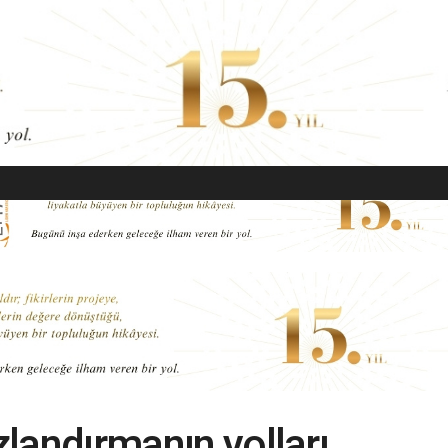
EKONOMI
MODA
GÜZELLIK
SAĞLIK
YAŞAM
SANAT
zlandırmanın yolları