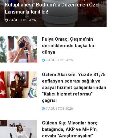
Kütüphanesi” Bodrum’da Düzenlenen Özel
Lansmanla tanıtıldı!
7 AĞUSTOS 2026
Fulya Omaç: Çeşme’nin
derinliklerinde başka bir
dünya
7 AĞUSTOS 2026
Özlem Akarken: Yüzde 31,75
enflasyon sonrası sağlık ve
sosyal hizmet çalışanlarından
“Kalıcı hizmet reformu”
çağrısı
7 AĞUSTOS 2026
Gülcan Kış: Mlyonlar borç
batağında, AKP ve MHP’n
cevabı “Araştırmayalım”