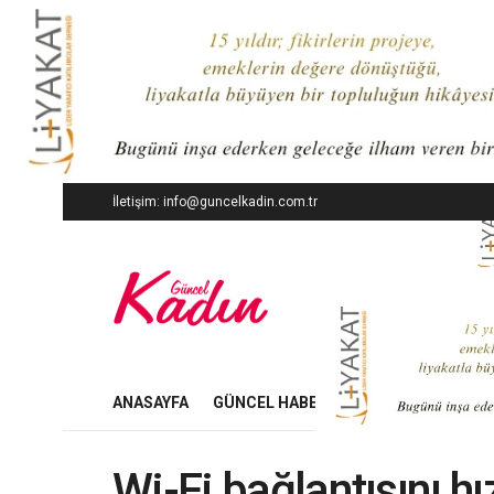
İletişim: info@guncelkadin.com.tr
ANASAYFA
GÜNCEL HABERLER
İŞ DÜNYASI
Wi-Fi bağlantısını hı