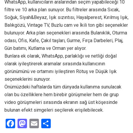
WhatsApp, kullanıcıların aralarından seçim yapabileceği 10
filtre ve 10 arka plan sunuyor. Bu filtreler arasında Sıcak,
Soğuk, Siyah&Beyaz, Işık sızıntısı, Hayalperest, Kırılmış Işık,
Balıkgözü, Vintage TV, Buzlu cam ve İkili ton gibi seçenekler
bulunuyor. Arka plan seçenekleri arasında Bulanıklık, Oturma
odası, Ofis, Kafe, Çakıl taşları, Gurme, Fırça Darbeleri, Plaj,
Gün batımı, Kutlama ve Orman yer alıyor.
Bunlara ek olarak, WhatsApp, parlaklığı ve netliği doğal
olarak iyileştirerek aramalar sırasında kullanıcının
görünümünü ve ortamını iyileştiren Rötuş ve Düşük Işık
seçeneklerini sunuyor.
Önümüzdeki haftalarda tüm dünyada kullanıma sunulacak
olan bu özelliklere hem birebir görüşmeler hem de grup
video görüşmeleri sırasında ekranın sağ üst köşesinde
bulunan efekt simgeleri seçilerek erişilebilecek.
F
M
E
S
a
a
m
h