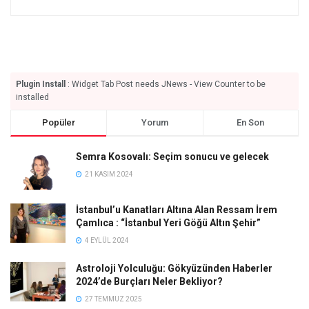
Plugin Install
: Widget Tab Post needs JNews - View Counter to be
installed
Popüler
Yorum
En Son
Semra Kosovalı: Seçim sonucu ve gelecek
21 KASIM 2024
İstanbul’u Kanatları Altına Alan Ressam İrem
Çamlıca : “İstanbul Yeri Göğü Altın Şehir”
4 EYLÜL 2024
Astroloji Yolculuğu: Gökyüzünden Haberler
2024’de Burçları Neler Bekliyor?
27 TEMMUZ 2025