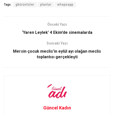
Tags:
gbörüntüler
planlar
whapsapp
ce
st
ail
ar
b
o
e
o
d
Önceki Yazı
o
o
‘Yaren Leylek’ 4 Ekim’de sinemalarda
k
n
Sonraki Yazı
Mersin çocuk meclis’in eylül ayı olağan meclis
toplantısı gerçekleşti
Güncel Kadın