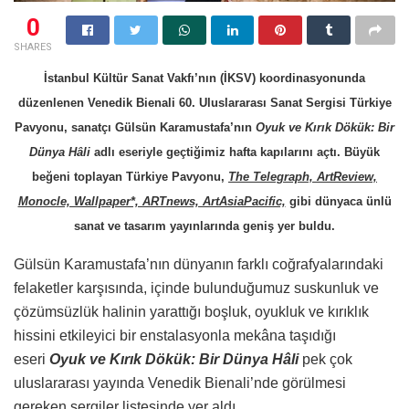
0
SHARES
İs
tanbul Kültür Sanat Vakfı’nın (İKSV) koordinasyonunda
düzenlenen Venedik Bienali 60. Uluslararası Sanat Sergisi Türkiye
Pavyonu, sanatçı Gülsün Karamustafa’nın
Oyuk ve Kırık Dökük: Bir
Dünya Hâli
adlı eseriyle geçtiğimiz hafta kapılarını açtı. Büyük
beğeni toplayan Türkiye Pavyonu,
The Telegraph, ArtReview,
Monocle, Wallpaper*, ARTnews, ArtAsiaPacific,
gibi dünyaca ünlü
sanat ve tasarım yayınlarında geniş yer buldu.
Gülsün Karamustafa’nın dünyanın farklı coğrafyalarındaki
felaketler karşısında, içinde bulunduğumuz suskunluk ve
çözümsüzlük halinin yarattığı boşluk, oyukluk ve kırıklık
hissini etkileyici bir enstalasyonla mekâna taşıdığı
eseri
Oyuk ve Kırık Dökük: Bir Dünya Hâli
pek çok
uluslararası yayında Venedik Bienali’nde görülmesi
gereken sergiler listesinde yer aldı.