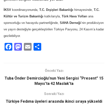
İKSV
koordinasyonunda,
T.C. Dışişleri Bakanlığı
himayesinde,
T.C.
Kültür ve Turizm Bakanlığı
katkılarıyla,
Türk Hava Yolları
ana
sponsorluğu ve havayolu partnerliğinde,
SAHA Derneği
’nin prodüksiyon
ve yayın desteğiyle gerçekleştirilen Türkiye Pavyonu, 24 Kasım’a kadar
gezilebiliyor.
F
M
E
S
a
a
m
h
ce
st
ail
ar
b
o
e
Önceki Yazı
o
d
Tuba Önder Demircioğlu’nun Yeni Sergisi “Present” 15
o
o
Mayıs’ta 42 Maslak’ta
k
n
Sonraki Yazı
Türkiye Fedıma üyeleri arasında ikinci sıraya yükseldi