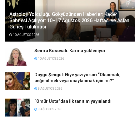
Astroloji Yolculuğu Gökyüzünden Haberler: Kader
Sahnesi Açılıyor: 10–17 Ağustos 2026 Haftası ve Aslan
Güneş Tutulması
10 AĞUSTOS 2026
Semra Kosovalı: Karma yükleniyor
10 AĞUSTOS 2026
Duygu Şengül: Niye yazıyorum “Okunmak,
beğenilmek veya onaylanmak için mi?”
9 AĞUSTOS 2026
“Ömür Usta”dan ilk tanıtım yayınlandı
9 AĞUSTOS 2026