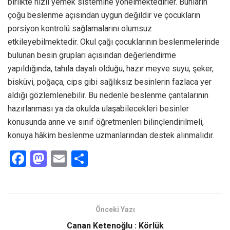
birlikte hızlı yemek sistemine yönelmektedirler. Bunların
çoğu beslenme açısından uygun değildir ve çocukların
porsiyon kontrolü sağlamalarını olumsuz
etkileyebilmektedir. Okul çağı çocuklarının beslenmelerinde
bulunan besin grupları açısından değerlendirme
yapıldığında, tahıla dayalı olduğu, hazır meyve suyu, şeker,
bisküvi, poğaça, cips gibi sağlıksız besinlerin fazlaca yer
aldığı gözlemlenebilir. Bu nedenle beslenme çantalarının
hazırlanması ya da okulda ulaşabilecekleri besinler
konusunda anne ve sınıf öğretmenleri bilinçlendirilmeli,
konuya hâkim beslenme uzmanlarından destek alınmalıdır.
F
M
E
S
a
a
m
h
ce
st
ail
ar
b
o
e
Önceki Yazı
o
d
Canan Ketenoğlu : Körlük