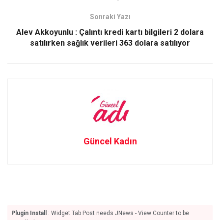
o
o
Sonraki Yazı
k
n
Alev Akkoyunlu : Çalıntı kredi kartı bilgileri 2 dolara
satılırken sağlık verileri 363 dolara satılıyor
Güncel Kadın
Plugin Install
: Widget Tab Post needs JNews - View Counter to be