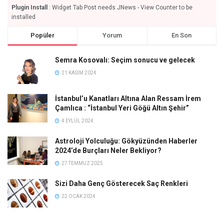
Plugin Install
: Widget Tab Post needs JNews - View Counter to be
installed
Popüler
Yorum
En Son
Semra Kosovalı: Seçim sonucu ve gelecek
21 KASIM 2024
İstanbul’u Kanatları Altına Alan Ressam İrem
Çamlıca : “İstanbul Yeri Göğü Altın Şehir”
4 EYLÜL 2024
Astroloji Yolculuğu: Gökyüzünden Haberler
2024’de Burçları Neler Bekliyor?
27 TEMMUZ 2025
Sizi Daha Genç Gösterecek Saç Renkleri
22 OCAK 2024