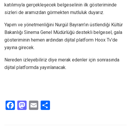
katılımıyla gerçekleşecek belgeselinin ilk gösteriminde
sizleri de aramızdan görmekten mutluluk duyarız.
Yapım ve yönetmenliğini Nurgül Bayram’ın üstlendiği Kültür
Bakanlığı Sinema Genel Müdürlüğü destekli belgesel, gala
gösteriminin hemen ardından dijital platform Hoox Tv’de
yayına girecek.
Nereden izleyebiliriz diye merak edenler için sonrasında
dijital platformda yayınlanacak.
F
M
E
S
a
a
m
h
ce
st
ail
ar