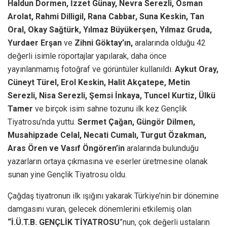
Haldun Dormen, İzzet Günay, Nevra Serezli, Osman
Arolat, Rahmi Dilligil, Rana Cabbar, Suna Keskin, Tan
Oral, Okay Sağtürk, Yılmaz Büyükerşen, Yılmaz Gruda,
Yurdaer Erşan
ve
Zihni Göktay’ın,
aralarında olduğu 42
değerli isimle röportajlar yapılarak, daha önce
yayınlanmamış fotoğraf ve görüntüler kullanıldı.
Aykut Oray,
Cüneyt Türel, Erol Keskin, Halit Akçatepe, Metin
Serezli, Nisa Serezli, Şemsi İnkaya, Tuncel Kurtiz, Ülkü
Tamer
ve birçok isim sahne tozunu ilk kez Gençlik
Tiyatrosu’nda yuttu.
Sermet Çağan, Güngör Dilmen,
Musahipzade Celal, Necati Cumalı, Turgut Özakman,
Aras Ören ve Vasıf Öngören’in
aralarında bulunduğu
yazarların ortaya çıkmasına ve eserler üretmesine olanak
sunan yine Gençlik Tiyatrosu oldu.
Çağdaş tiyatronun ilk ışığını yakarak Türkiye’nin bir dönemine
damgasını vuran, gelecek dönemlerini etkilemiş olan
“İ.Ü.T.B. GENÇLİK TİYATROSU
”nun, çok değerli ustaların