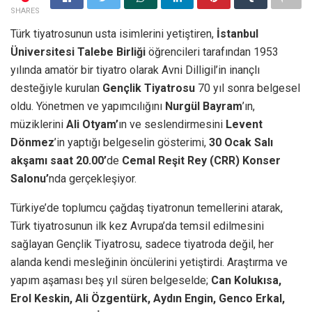
SHARES
Türk tiyatrosunun usta isimlerini yetiştiren,
İstanbul
Üniversitesi Talebe Birliği
öğrencileri tarafından 1953
yılında amatör bir tiyatro olarak Avni Dilligil’in inançlı
desteğiyle kurulan
Gençlik Tiyatrosu
70 yıl sonra belgesel
oldu. Yönetmen ve yapımcılığını
Nurgül Bayram
’ın,
müziklerini
Ali Otyam’
ın ve seslendirmesini
Levent
Dönmez
’in yaptığı belgeselin gösterimi,
30 Ocak Salı
akşamı saat 20.00’
de
Cemal Reşit Rey (CRR) Konser
Salonu’
nda gerçekleşiyor.
Türkiye’de toplumcu çağdaş tiyatronun temellerini atarak,
Türk tiyatrosunun ilk kez Avrupa’da temsil edilmesini
sağlayan Gençlik Tiyatrosu, sadece tiyatroda değil, her
alanda kendi mesleğinin öncülerini yetiştirdi. Araştırma ve
yapım aşaması beş yıl süren belgeselde;
Can Kolukısa,
Erol Keskin, Ali Özgentürk, Aydın Engin, Genco Erkal,