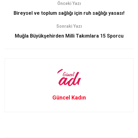
b
o
e
Önceki Yazı
o
d
Bireysel ve toplum sağlığı için ruh sağlığı yasası!
o
o
Sonraki Yazı
k
n
Muğla Büyükşehirden Milli Takımlara 15 Sporcu
Güncel Kadın