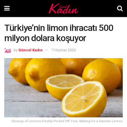
Türkiye’nin limon ihracatı 500
milyon dolara koşuyor
by
Güncel Kadın
7 Haziran 2026
Closeup of Lemons Freshly Picked Off Tree, Making for a Sweeter Lemon