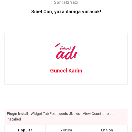
k
n
Sonraki Yazı
Sibel Can, yaza damga vuracak!
Güncel Kadın
Plugin Install
: Widget Tab Post needs JNews - View Counter to be
installed
Popüler
Yorum
En Son