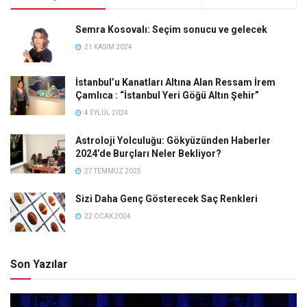
Semra Kosovalı: Seçim sonucu ve gelecek
21 KASIM 2024
İstanbul’u Kanatları Altına Alan Ressam İrem
Çamlıca : “İstanbul Yeri Göğü Altın Şehir”
4 EYLÜL 2024
Astroloji Yolculuğu: Gökyüzünden Haberler
2024’de Burçları Neler Bekliyor?
27 TEMMUZ 2025
Sizi Daha Genç Gösterecek Saç Renkleri
22 OCAK 2024
Son Yazılar