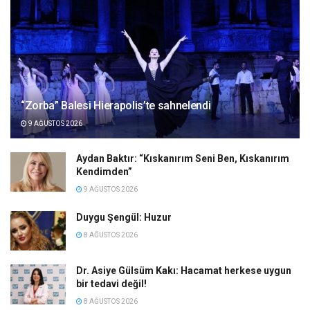
“Zorba” Balesi Hierapolis’te sahnelendi
9 AĞUSTOS 2026
Aydan Baktır: “Kıskanırım Seni Ben, Kıskanırım
Kendimden”
9 AĞUSTOS 2026
Duygu Şengül: Huzur
8 AĞUSTOS 2026
Dr. Asiye Gülsüm Kakı: Hacamat herkese uygun
bir tedavi değil!
8 AĞUSTOS 2026