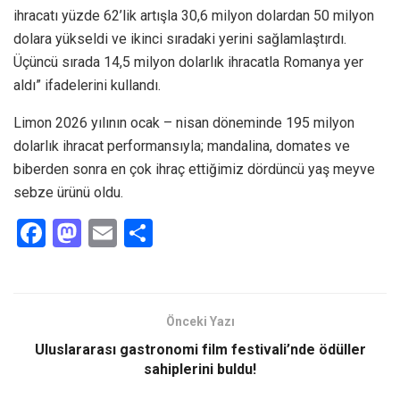
ihracatı yüzde 62’lik artışla 30,6 milyon dolardan 50 milyon
dolara yükseldi ve ikinci sıradaki yerini sağlamlaştırdı.
Üçüncü sırada 14,5 milyon dolarlık ihracatla Romanya yer
aldı” ifadelerini kullandı.
Limon 2026 yılının ocak – nisan döneminde 195 milyon
dolarlık ihracat performansıyla; mandalina, domates ve
biberden sonra en çok ihraç ettiğimiz dördüncü yaş meyve
sebze ürünü oldu.
F
M
E
S
a
a
m
h
ce
st
ail
ar
b
o
e
Önceki Yazı
o
d
Uluslararası gastronomi film festivali’nde ödüller
o
o
sahiplerini buldu!