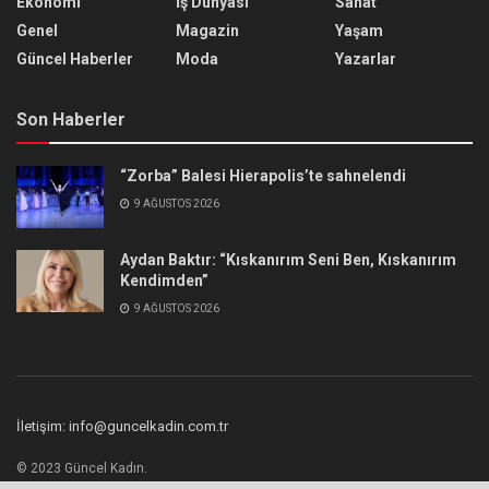
Ekonomi
İş Dünyası
Sanat
Genel
Magazin
Yaşam
Güncel Haberler
Moda
Yazarlar
Son Haberler
“Zorba” Balesi Hierapolis’te sahnelendi
9 AĞUSTOS 2026
Aydan Baktır: “Kıskanırım Seni Ben, Kıskanırım
Kendimden”
9 AĞUSTOS 2026
İletişim: info@guncelkadin.com.tr
© 2023 Güncel Kadın.