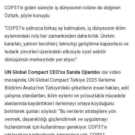
COP31’e giden süreçte iş dünyasının rolüne de değinen
Öztürk, şöyle konuştu:
“COP31’e yalnızca birkaç ay kalmışken, iş dünyasının iklim
eylemindeki rolü her zamankinden daha kritik. Üretim
kararları, yatırım tercihleri, teknoloji geliştirme kapasitesi ve
tedarik zincirleri üzerindeki etkisiyle özel sektör
dönüşümün merkezinde yer alıyor.”
UN Global Compact CEO’su Sanda Ojiambo
ise video
mesajında, UN Global Compact Türkiye 2025 İlerleme
Bildirimi Analizi’nin Türkiye’deki şirketlerin insan hakları, adil
çalışma standartları, iklim eylemi ve yolsuzlukla mücadele
alanlarında kaydettikleri ilerlemeyi ortaya koyduğunu
belirterek şunları söyledi: “Bu verilerin stratejilere yön
vermek, dayanıklılığı güçlendirmek ve uygulamayı
hızlandırmak için kullanılması gerekiyor. COP31’e
yaklaşırken kaybedecek zamanımız yok. COP31;