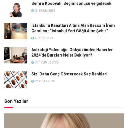
Semra Kosovalı: Seçim sonucu ve gelecek
21 KASIM 2024
İstanbul’u Kanatları Altına Alan Ressam İrem
Çamlıca : “İstanbul Yeri Göğü Altın Şehir”
4 EYLÜL 2024
Astroloji Yolculuğu: Gökyüzünden Haberler
2024’de Burçları Neler Bekliyor?
27 TEMMUZ 2025
Sizi Daha Genç Gösterecek Saç Renkleri
22 OCAK 2024
Son Yazılar