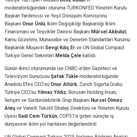
moderatörlüğündeki oturuma TÜRKONFED Yönetim Kurulu
Başkan Yardımcısı ve Yeşil Dönüşüm Komisyonu
Başkanı
Onur Ünlü
, İklim Değişikliği Başkanlığı İklim
Finansmanı ve Teşvikler Dairesi Başkanı
Mürsel Akbulut
,
Kamu Gözetimi, Muhasebe ve Denetim Standartları Kurumu
Başkanlık Müşaviri
Sevgi Kılıç Er
ve UN Global Compact
Türkiye Genel Sekreteri
Melda Çele
katıldı.
Günün ikinci oturumunda ise CNBC-e’den Gazeteci ve
Televizyon Sunucusu
Şafak Tükle
moderatörlüğünde
Anadolu Efes CEO’su
Onur Altürk
, Zurich Sigorta Grubu
Türkiye CEO’su
Yılmaz Yıldız
, Borusan Holding İnsan,
İletişim ve Sürdürülebilirlik Grup Başkanı
Nursel Ölmez
Ateş
ve Vanelli Tekstil Strateji Direktörü ve Yönetim Kurulu
Üyesi
Sadi Cem Türkün
, COP31’e giden süreçte iş
dünyasının iklim yol haritasını değerlendirdi.
UN Global Compact Türkiye 2025 İlerleme Bildirimi Analizi;