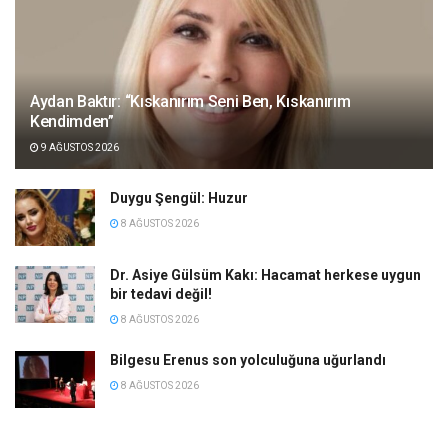
Aydan Baktır: “Kıskanırım Seni Ben, Kıskanırım
Kendimden”
9 AĞUSTOS 2026
Duygu Şengül: Huzur
8 AĞUSTOS 2026
Dr. Asiye Gülsüm Kakı: Hacamat herkese uygun
bir tedavi değil!
8 AĞUSTOS 2026
Bilgesu Erenus son yolculuğuna uğurlandı
8 AĞUSTOS 2026