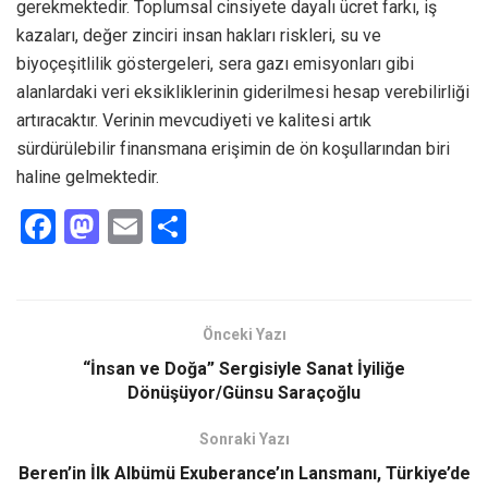
gerekmektedir. Toplumsal cinsiyete dayalı ücret farkı, iş
kazaları, değer zinciri insan hakları riskleri, su ve
biyoçeşitlilik göstergeleri, sera gazı emisyonları gibi
alanlardaki veri eksikliklerinin giderilmesi hesap verebilirliği
artıracaktır. Verinin mevcudiyeti ve kalitesi artık
sürdürülebilir finansmana erişimin de ön koşullarından biri
haline gelmektedir.
F
M
E
S
a
a
m
h
ce
st
ail
ar
b
o
e
Önceki Yazı
o
d
“İnsan ve Doğa” Sergisiyle Sanat İyiliğe
o
o
Dönüşüyor/Günsu Saraçoğlu
k
n
Sonraki Yazı
Beren’in İlk Albümü Exuberance’ın Lansmanı, Türkiye’de