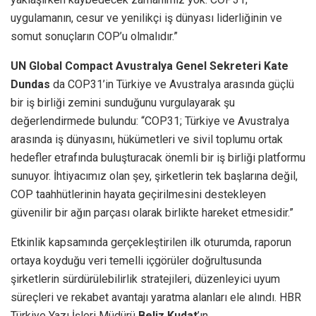
uygulamanın, cesur ve yenilikçi iş dünyası liderliğinin ve
somut sonuçların COP’u olmalıdır.”
UN Global Compact Avustralya Genel Sekreteri Kate
Dundas
da COP31’in Türkiye ve Avustralya arasında güçlü
bir iş birliği zemini sunduğunu vurgulayarak şu
değerlendirmede bulundu: “COP31; Türkiye ve Avustralya
arasında iş dünyasını, hükümetleri ve sivil toplumu ortak
hedefler etrafında buluşturacak önemli bir iş birliği platformu
sunuyor. İhtiyacımız olan şey, şirketlerin tek başlarına değil,
COP taahhütlerinin hayata geçirilmesini destekleyen
güvenilir bir ağın parçası olarak birlikte hareket etmesidir.”
Etkinlik kapsamında gerçekleştirilen ilk oturumda, raporun
ortaya koyduğu veri temelli içgörüler doğrultusunda
şirketlerin sürdürülebilirlik stratejileri, düzenleyici uyum
süreçleri ve rekabet avantajı yaratma alanları ele alındı. HBR
Türkiye Yazı İşleri Müdürü
Beliz Kudat
’ın