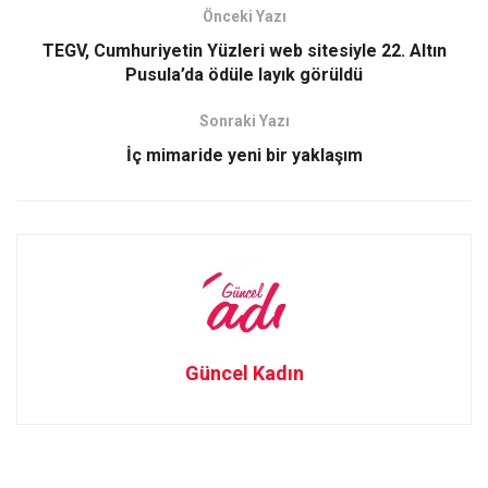
b
o
e
Önceki Yazı
o
d
TEGV, Cumhuriyetin Yüzleri web sitesiyle 22. Altın
o
o
Pusula’da ödüle layık görüldü
k
n
Sonraki Yazı
İç mimaride yeni bir yaklaşım
Güncel Kadın