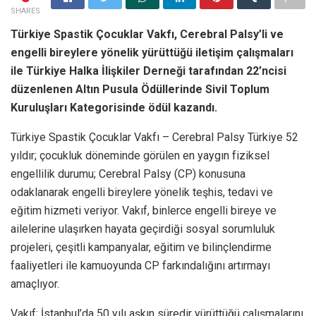
SHARES
Türkiye Spastik Çocuklar Vakfı, Cerebral Palsy’li ve
engelli bireylere yönelik yürüttüğü iletişim çalışmaları
ile Türkiye Halka İlişkiler Derneği tarafından 22’ncisi
düzenlenen Altın Pusula Ödüllerinde Sivil Toplum
Kuruluşları Kategorisinde ödül kazandı.
Türkiye Spastik Çocuklar Vakfı – Cerebral Palsy Türkiye 52
yıldır; çocukluk döneminde görülen en yaygın fiziksel
engellilik durumu; Cerebral Palsy (CP) konusuna
odaklanarak engelli bireylere yönelik teşhis, tedavi ve
eğitim hizmeti veriyor. Vakıf, binlerce engelli bireye ve
ailelerine ulaşırken hayata geçirdiği sosyal sorumluluk
projeleri, çeşitli kampanyalar, eğitim ve bilinçlendirme
faaliyetleri ile kamuoyunda CP farkındalığını artırmayı
amaçlıyor.
Vakıf; İstanbul’da 50 yılı aşkın süredir yürüttüğü çalışmalarını,