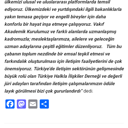
ülkemizi ulusal ve uluslararası platformlarda temsil
ediyoruz. Ülkemizdeki ve yurtdışındaki ilgili bakanlıklarla
yakın temasa geçiyor ve engelli bireyler için daha
konforlu bir hayat inşa etmeye çalışıyoruz. Vakıf
Akademik Kurulumuz ve farklı alanlarda uzmanlaşmış
kadromuzla; meslektaşlarımıza, ailelere ve geleceğin
uzman adaylarına çeşitli eğitimler düzenliyoruz. Tüm bu
çabanın toplum nezdinde bir emsal teşkil etmesi ve
farkındalık oluşturulması için iletişim faaliyetlerini de çok
önemsiyoruz. Türkiye’de iletişim sektörünün gelişmesinde
büyük rolü olan Türkiye Halkla İlişkiler Derneği ve değerli
jüri adayları tarafından iletişim çalışmalarımızın ödüle
layık görülmesi bizi çok gururlandırdı”
dedi.
F
M
E
S
a
a
m
h
ce
st
ail
ar