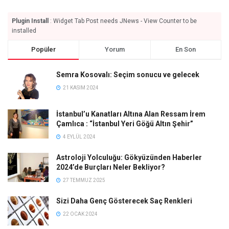
Plugin Install
: Widget Tab Post needs JNews - View Counter to be
installed
Popüler
Yorum
En Son
Semra Kosovalı: Seçim sonucu ve gelecek
21 KASIM 2024
İstanbul’u Kanatları Altına Alan Ressam İrem
Çamlıca : “İstanbul Yeri Göğü Altın Şehir”
4 EYLÜL 2024
Astroloji Yolculuğu: Gökyüzünden Haberler
2024’de Burçları Neler Bekliyor?
27 TEMMUZ 2025
Sizi Daha Genç Gösterecek Saç Renkleri
22 OCAK 2024