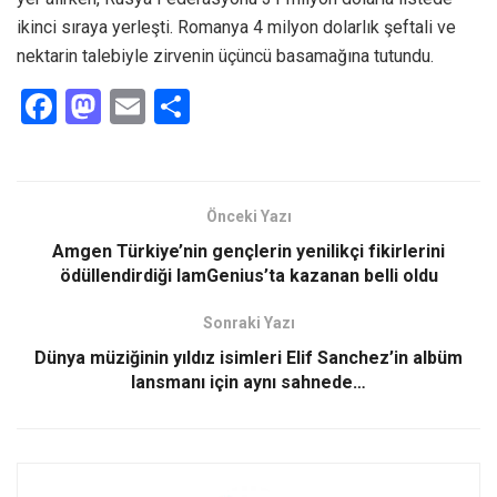
ikinci sıraya yerleşti. Romanya 4 milyon dolarlık şeftali ve
nektarin talebiyle zirvenin üçüncü basamağına tutundu.
F
M
E
S
a
a
m
h
ce
st
ail
ar
b
o
e
Önceki Yazı
o
d
Amgen Türkiye’nin gençlerin yenilikçi fikirlerini
o
o
ödüllendirdiği IamGenius’ta kazanan belli oldu
k
n
Sonraki Yazı
Dünya müziğinin yıldız isimleri Elif Sanchez’in albüm
lansmanı için aynı sahnede…