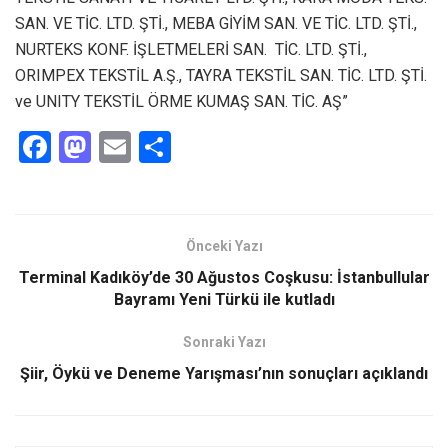
SAN. VE TİC. LTD. ŞTİ., MEBA GİYİM SAN. VE TİC. LTD. ŞTİ.,
NURTEKS KONF. İŞLETMELERİ SAN. TİC. LTD. ŞTİ.,
ORIMPEX TEKSTİL A.Ş., TAYRA TEKSTİL SAN. TİC. LTD. ŞTİ.
ve UNITY TEKSTİL ÖRME KUMAŞ SAN. TİC. AŞ”
F
M
E
S
a
a
m
h
ce
st
ail
ar
b
o
e
Önceki Yazı
o
d
Terminal Kadıköy’de 30 Ağustos Coşkusu: İstanbullular
o
o
Bayramı Yeni Türkü ile kutladı
k
n
Sonraki Yazı
Şiir, Öykü ve Deneme Yarışması’nın sonuçları açıklandı