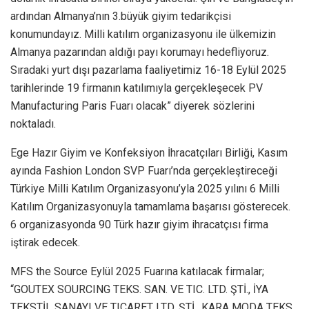
ardından Almanya’nın 3.büyük giyim tedarikçisi
konumundayız. Milli katılım organizasyonu ile ülkemizin
Almanya pazarından aldığı payı korumayı hedefliyoruz.
Sıradaki yurt dışı pazarlama faaliyetimiz 16-18 Eylül 2025
tarihlerinde 19 firmanın katılımıyla gerçekleşecek PV
Manufacturing Paris Fuarı olacak” diyerek sözlerini
noktaladı.
Ege Hazır Giyim ve Konfeksiyon İhracatçıları Birliği, Kasım
ayında Fashion London SVP Fuarı’nda gerçekleştireceği
Türkiye Milli Katılım Organizasyonu’yla 2025 yılını 6 Milli
Katılım Organizasyonuyla tamamlama başarısı gösterecek.
6 organizasyonda 90 Türk hazır giyim ihracatçısı firma
iştirak edecek.
MFS the Source Eylül 2025 Fuarına katılacak firmalar;
“GOUTEX SOURCING TEKS. SAN. VE TIC. LTD. ŞTİ., İYA
TEKSTİL SANAYI VE TICARET LTD. ŞTİ., KARA MODA TEKS.