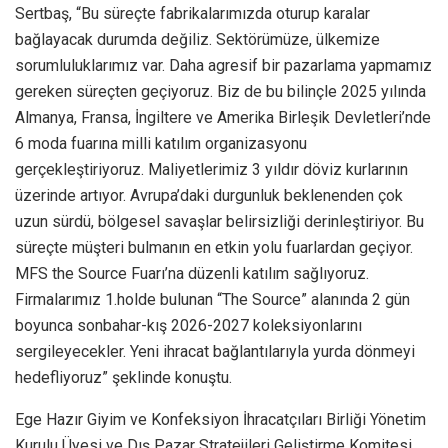
Sertbaş, “Bu süreçte fabrikalarımızda oturup karalar
bağlayacak durumda değiliz. Sektörümüze, ülkemize
sorumluluklarımız var. Daha agresif bir pazarlama yapmamız
gereken süreçten geçiyoruz. Biz de bu bilinçle 2025 yılında
Almanya, Fransa, İngiltere ve Amerika Birleşik Devletleri’nde
6 moda fuarına milli katılım organizasyonu
gerçekleştiriyoruz. Maliyetlerimiz 3 yıldır döviz kurlarının
üzerinde artıyor. Avrupa’daki durgunluk beklenenden çok
uzun sürdü, bölgesel savaşlar belirsizliği derinleştiriyor. Bu
süreçte müşteri bulmanın en etkin yolu fuarlardan geçiyor.
MFS the Source Fuarı’na düzenli katılım sağlıyoruz.
Firmalarımız 1.holde bulunan “The Source” alanında 2 gün
boyunca sonbahar-kış
2026-2027
koleksiyonlarını
sergileyecekler. Yeni ihracat bağlantılarıyla yurda dönmeyi
hedefliyoruz” şeklinde konuştu.
Ege Hazır Giyim ve Konfeksiyon İhracatçıları Birliği Yönetim
Kurulu Üyesi ve Dış Pazar Stratejileri Geliştirme Komitesi