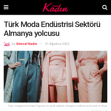
Türk Moda Endüstrisi Sektörü
Almanya yolcusu
by
Güncel Kadın
31 Ağustos 2025
Two cropped female figures in pink stylish elegant clothes and one in blue