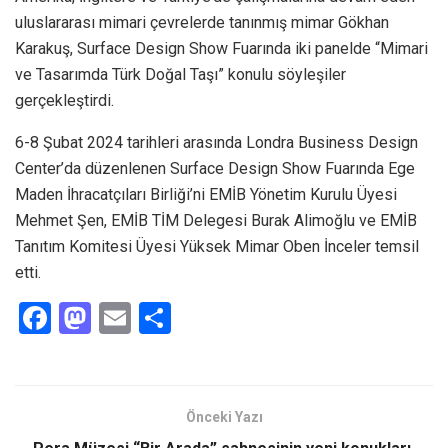
uluslararası mimari çevrelerde tanınmış mimar Gökhan
Karakuş, Surface Design Show Fuarında iki panelde “Mimari
ve Tasarımda Türk Doğal Taşı” konulu söyleşiler
gerçekleştirdi.
6-8 Şubat 2024 tarihleri arasında Londra Business Design
Center’da düzenlenen Surface Design Show Fuarında Ege
Maden İhracatçıları Birliği’ni EMİB Yönetim Kurulu Üyesi
Mehmet Şen, EMİB TİM Delegesi Burak Alimoğlu ve EMİB
Tanıtım Komitesi Üyesi Yüksek Mimar Oben İnceler temsil
etti.
F
M
E
S
a
a
m
h
ce
st
ail
ar
b
o
e
Önceki Yazı
o
d