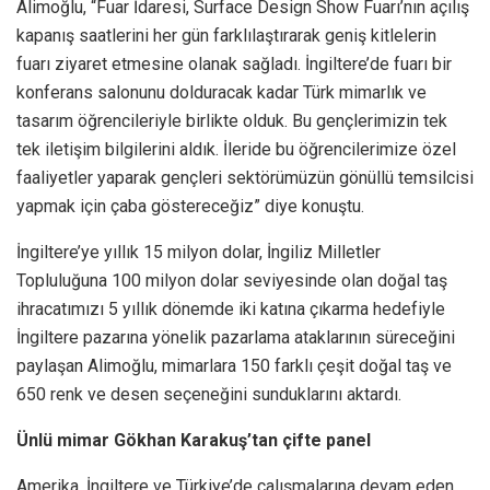
Alimoğlu, “Fuar İdaresi, Surface Design Show Fuarı’nın açılış
kapanış saatlerini her gün farklılaştırarak geniş kitlelerin
fuarı ziyaret etmesine olanak sağladı. İngiltere’de fuarı bir
konferans salonunu dolduracak kadar Türk mimarlık ve
tasarım öğrencileriyle birlikte olduk. Bu gençlerimizin tek
tek iletişim bilgilerini aldık. İleride bu öğrencilerimize özel
faaliyetler yaparak gençleri sektörümüzün gönüllü temsilcisi
yapmak için çaba göstereceğiz” diye konuştu.
İngiltere’ye yıllık 15 milyon dolar, İngiliz Milletler
Topluluğuna 100 milyon dolar seviyesinde olan doğal taş
ihracatımızı 5 yıllık dönemde iki katına çıkarma hedefiyle
İngiltere pazarına yönelik pazarlama ataklarının süreceğini
paylaşan Alimoğlu, mimarlara 150 farklı çeşit doğal taş ve
650 renk ve desen seçeneğini sunduklarını aktardı.
Ünlü mimar Gökhan Karakuş’tan çifte panel
Amerika, İngiltere ve Türkiye’de çalışmalarına devam eden