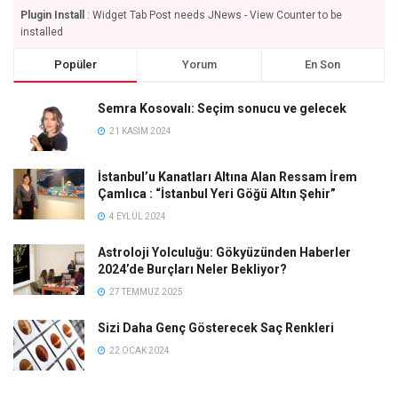
Plugin Install
: Widget Tab Post needs JNews - View Counter to be
installed
Popüler
Yorum
En Son
Semra Kosovalı: Seçim sonucu ve gelecek
21 KASIM 2024
İstanbul’u Kanatları Altına Alan Ressam İrem
Çamlıca : “İstanbul Yeri Göğü Altın Şehir”
4 EYLÜL 2024
Astroloji Yolculuğu: Gökyüzünden Haberler
2024’de Burçları Neler Bekliyor?
27 TEMMUZ 2025
Sizi Daha Genç Gösterecek Saç Renkleri
22 OCAK 2024