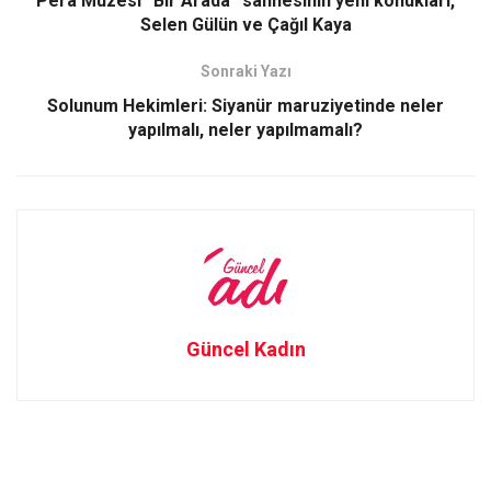
Pera Müzesi “Bir Arada” sahnesinin yeni konukları,
o
o
Selen Gülün ve Çağıl Kaya
k
n
Sonraki Yazı
Solunum Hekimleri: Siyanür maruziyetinde neler
yapılmalı, neler yapılmamalı?
Güncel Kadın