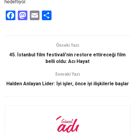
hedefliyor.
F
M
E
S
a
a
m
h
ce
st
ail
ar
b
o
e
Önceki Yazı
o
d
45. İstanbul film festivali’nin restore ettireceği film
o
o
belli oldu: Acı Hayat
k
n
Sonraki Yazı
Halden Anlayan Lider: İyi işler, önce iyi ilişkilerle başlar