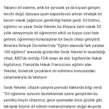
Yabancı dil edinme, artık bir ayrıcalık ya da kişisel gelişim
tercihi değil; dünyaya uyum kapasitesini artıran stratejik bir
beceri olarak çağımızın gerekliliği haline geldi. Dil bilimci,
eğitimci ve yazar Seda Yekeler, bu ihtiyaca yanıt olarak 30
yıllık deneyimiyle dil öğrenimini etkili ve kişiye özel hale
getiren, öğrenmeyi kolaylaştıran bir beyin cihazı geliştirdi.
Amerika Birleşik Devletleri’nde ‘’Eğitim alanında fark yaratan
100 eğitimci’’ arasında gösterilen Seda Yekeler’in tasarladığı
cihaz, ABD’de üretilip FDA onayı da aldı. İngiltere’de Hukuk
İngilizcesi, Fransa’da Hukuk Fransızcası eğitimi alan
Yekeler, disleksik çocukların dil edinmesi konusundaki
çalışmalarıyla da tanınıyor.
Seda Yekeler, cihazın çalışma prensibi hakkında bilgi verdi:
‘’Dil öğrenme sürecini desteklemek üzere geliştirilen bu
yenilikçi beyin cihazımız, gece uyumadan önce gözlük gibi
takılarak beynin dil edinim mekanizmalarını doğal akışında