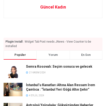
Güncel Kadın
Plugin Install
: Widget Tab Post needs JNews - View Counter to be
installed
Popüler
Yorum
En Son
Semra Kosovalı: Seçim sonucu ve gelecek
21 KASIM 2024
İstanbul’u Kanatları Altına Alan Ressam İrem
Çamlıca : “İstanbul Yeri Göğü Altın Şehir”
4 EYLÜL 2024
Astroloji Yolculuğu: Gökyüzünden Haberler