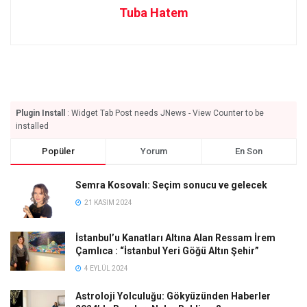
Tuba Hatem
Plugin Install
: Widget Tab Post needs JNews - View Counter to be
installed
Popüler
Yorum
En Son
Semra Kosovalı: Seçim sonucu ve gelecek
21 KASIM 2024
İstanbul’u Kanatları Altına Alan Ressam İrem
Çamlıca : “İstanbul Yeri Göğü Altın Şehir”
4 EYLÜL 2024
Astroloji Yolculuğu: Gökyüzünden Haberler