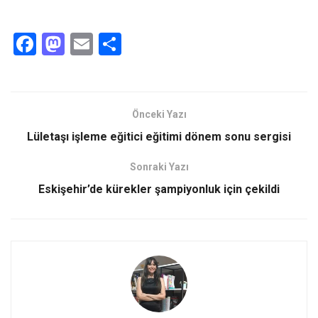
F
M
E
S
a
a
m
h
ce
st
ail
ar
b
o
e
Önceki Yazı
o
d
Lületaşı işleme eğitici eğitimi dönem sonu sergisi
o
o
Sonraki Yazı
k
n
Eskişehir’de kürekler şampiyonluk için çekildi