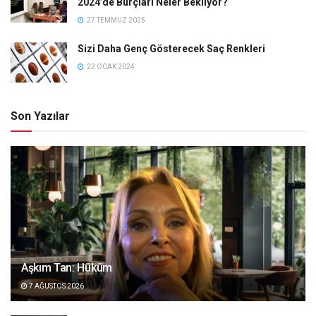
2024’de Burçları Neler Bekliyor?
27 TEMMUZ 2025
Sizi Daha Genç Gösterecek Saç Renkleri
22 OCAK 2024
Son Yazılar
Aşkım Tan: Hüküm
7 AĞUSTOS 2026