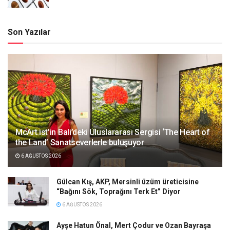
Son Yazılar
McArt.ist’in Bali’deki Uluslararası Sergisi ‘The Heart of
the Land’ Sanatseverlerle buluşuyor
6 AĞUSTOS 2026
Gülcan Kış, AKP, Mersinli üzüm üreticisine
“Bağını Sök, Toprağını Terk Et” Diyor
6 AĞUSTOS 2026
Ayşe Hatun Önal, Mert Çodur ve Ozan Bayraşa