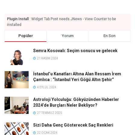
Plugin Install
: Widget Tab Post needs JNews - View Counter to be
installed
Popüler
Yorum
En Son
Semra Kosovalı: Seçim sonucu ve gelecek
21 KASIM 2024
İstanbul’u Kanatları Altına Alan Ressam İrem
Çamlıca : “İstanbul Yeri Göğü Altın Şehir”
4 EYLÜL 2024
Astroloji Yolculuğu: Gökyüzünden Haberler
2024’de Burçları Neler Bekliyor?
27 TEMMUZ 2025
Sizi Daha Genç Gösterecek Saç Renkleri
22 OCAK 2024