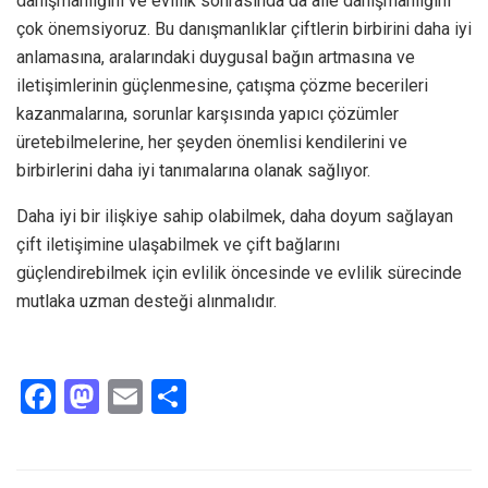
danışmanlığını ve evlilik sonrasında da aile danışmanlığını
çok önemsiyoruz. Bu danışmanlıklar çiftlerin birbirini daha iyi
anlamasına, aralarındaki duygusal bağın artmasına ve
iletişimlerinin güçlenmesine, çatışma çözme becerileri
kazanmalarına, sorunlar karşısında yapıcı çözümler
üretebilmelerine, her şeyden önemlisi kendilerini ve
birbirlerini daha iyi tanımalarına olanak sağlıyor.
Daha iyi bir ilişkiye sahip olabilmek, daha doyum sağlayan
çift iletişimine ulaşabilmek ve çift bağlarını
güçlendirebilmek için evlilik öncesinde ve evlilik sürecinde
mutlaka uzman desteği alınmalıdır.
F
M
E
S
a
a
m
h
ce
st
ail
ar