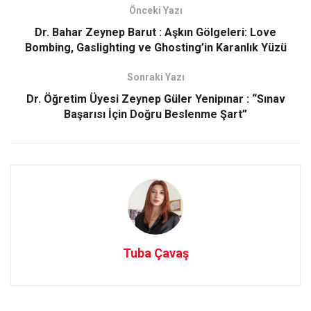
b
o
e
Önceki Yazı
o
d
Dr. Bahar Zeynep Barut : Aşkın Gölgeleri: Love
o
o
Bombing, Gaslighting ve Ghosting’in Karanlık Yüzü
k
n
Sonraki Yazı
Dr. Öğretim Üyesi Zeynep Güler Yenipınar : “Sınav
Başarısı İçin Doğru Beslenme Şart”
Tuba Çavaş