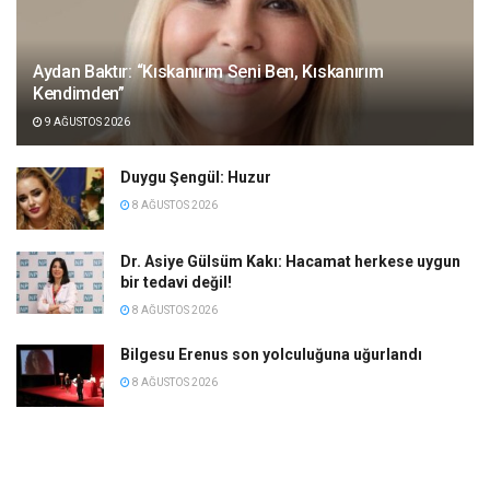
Aydan Baktır: “Kıskanırım Seni Ben, Kıskanırım
Kendimden”
9 AĞUSTOS 2026
Duygu Şengül: Huzur
8 AĞUSTOS 2026
Dr. Asiye Gülsüm Kakı: Hacamat herkese uygun
bir tedavi değil!
8 AĞUSTOS 2026
Bilgesu Erenus son yolculuğuna uğurlandı
8 AĞUSTOS 2026