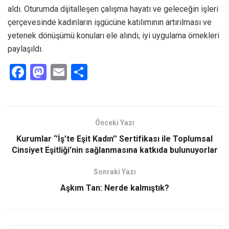
aldı. Oturumda dijitalleşen çalışma hayatı ve geleceğin işleri
çerçevesinde kadınların işgücüne katılımının artırılması ve
yetenek dönüşümü konuları ele alındı, iyi uygulama örnekleri
paylaşıldı.
F
M
E
S
a
a
m
h
ce
st
ail
ar
b
o
e
Önceki Yazı
o
d
Kurumlar ‘’İş’te Eşit Kadın’’ Sertifikası ile Toplumsal
o
o
Cinsiyet Eşitliği’nin sağlanmasına katkıda bulunuyorlar
k
n
Sonraki Yazı
Aşkım Tan: Nerde kalmıştık?