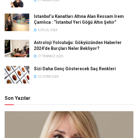
21 KASIM 2024
İstanbul’u Kanatları Altına Alan Ressam İrem
Çamlıca : “İstanbul Yeri Göğü Altın Şehir”
4 EYLÜL 2024
Astroloji Yolculuğu: Gökyüzünden Haberler
2024’de Burçları Neler Bekliyor?
27 TEMMUZ 2025
Sizi Daha Genç Gösterecek Saç Renkleri
22 OCAK 2024
Son Yazılar