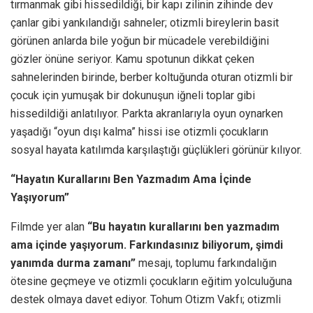
tırmanmak gibi hissedildiği, bir kapı zilinin zihinde dev
çanlar gibi yankılandığı sahneler; otizmli bireylerin basit
görünen anlarda bile yoğun bir mücadele verebildiğini
gözler önüne seriyor. Kamu spotunun dikkat çeken
sahnelerinden birinde, berber koltuğunda oturan otizmli bir
çocuk için yumuşak bir dokunuşun iğneli toplar gibi
hissedildiği anlatılıyor. Parkta akranlarıyla oyun oynarken
yaşadığı “oyun dışı kalma” hissi ise otizmli çocukların
sosyal hayata katılımda karşılaştığı güçlükleri görünür kılıyor.
“Hayatın Kurallarını Ben Yazmadım Ama İçinde
Yaşıyorum”
Filmde yer alan
“Bu hayatın kurallarını ben yazmadım
ama içinde yaşıyorum. Farkındasınız biliyorum, şimdi
yanımda durma zamanı”
mesajı, toplumu farkındalığın
ötesine geçmeye ve otizmli çocukların eğitim yolculuğuna
destek olmaya davet ediyor. Tohum Otizm Vakfı; otizmli