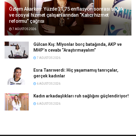
Özlem Akarken: Yüzde 31,75 enflasyon sonrası sağlık
ve sosyal hizmet çalışanlarından “Kalıcı hizmet
reformu” çağrısı
7 AĞUSTOS 2026
Gülcan Kış: Mlyonlar borç batağında, AKP ve
MHP’n cevabı “Araştırmayalım”
7 AĞUSTOS 2026
Esra Tanrıverdi: Hiç yaşamamış tanrıçalar,
gerçek kadınlar
6 AĞUSTOS 2026
Kadın arkadaşlıkları ruh sağlığını güçlendiriyor!
6 AĞUSTOS 2026