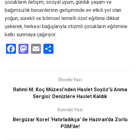
çocukların iletişim, sosyal uyum, günlük yaşam ve
bağımsızlık becerilerinin gelişiminde en etkili yol olan
yoğun, sürekli ve bilimsel temelli özel eğitime dikkat
çekerek, herkesi bağışlarıyla otizmli çocukların eğitimine
katkı sunmaya çağırıyor.
F
M
E
S
a
a
m
h
ce
st
ail
ar
b
o
e
Önceki Yazı
o
d
Rahmi M. Koç Müzesi’nden Haslet Soyöz’ü Anma
o
o
Sergisi: Denizlere Haslet Kaldık
k
n
Sonraki Yazı
Bergüzar Korel ‘Hatırladıkça’ ile Haziran’da Zorlu
PSM’de!