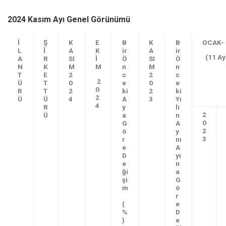
2024 Kasım Ayı Genel Görünümü
İ
Ş
K
E
B
K
B
OCAK-
L
İ
A
K
ir
A
ir
(11 Ayl
A
R
SI
İ
Ö
SI
Ö
N
K
M
M
n
M
n
T
E
2
c
2
c
2
Ü
T
0
e
0
e
0
R
T
2
ki
2
ki
2
Ü
Ü
4
A
3
Yı
4
R
y
lı
2
Ü
a
n
0
G
A
2
ö
y
3
r
nı
e
A
D
yı
e
n
ği
a
şi
G
m
ö
r
(
e
%
D
)
e