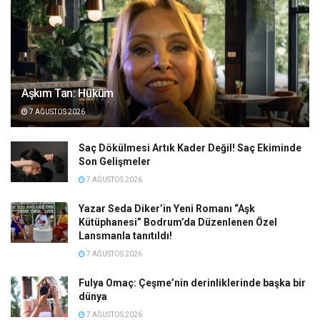
Aşkım Tan: Hüküm
7 AĞUSTOS 2026
Saç Dökülmesi Artık Kader Değil! Saç Ekiminde
Son Gelişmeler
7 AĞUSTOS 2026
Yazar Seda Diker’in Yeni Romanı “Aşk
Kütüphanesi” Bodrum’da Düzenlenen Özel
Lansmanla tanıtıldı!
7 AĞUSTOS 2026
Fulya Omaç: Çeşme’nin derinliklerinde başka bir
dünya
7 AĞUSTOS 2026