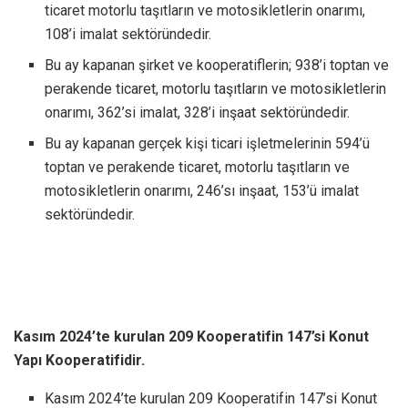
ticaret motorlu taşıtların ve motosikletlerin onarımı,
108’i imalat sektöründedir.
Bu ay kapanan şirket ve kooperatiflerin; 938’i toptan ve
perakende ticaret, motorlu taşıtların ve motosikletlerin
onarımı, 362’si imalat, 328’i inşaat sektöründedir.
Bu ay kapanan gerçek kişi ticari işletmelerinin 594’ü
toptan ve perakende ticaret, motorlu taşıtların ve
motosikletlerin onarımı, 246’sı inşaat, 153’ü imalat
sektöründedir.
Kasım 2024’te kurulan 209 Kooperatifin 147’si Konut
Yapı Kooperatifidir.
Kasım 2024’te kurulan 209 Kooperatifin 147’si Konut