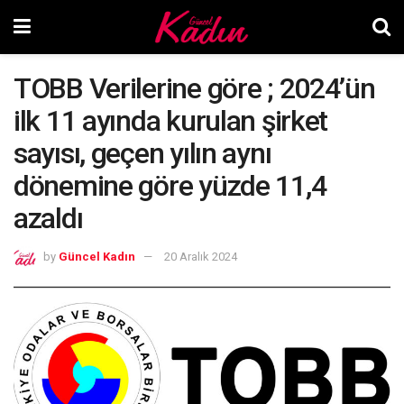
TOBB Verilerine göre ; 2024’ün
ilk 11 ayında kurulan şirket
sayısı, geçen yılın aynı
dönemine göre yüzde 11,4
azaldı
by
Güncel Kadın
20 Aralık 2024