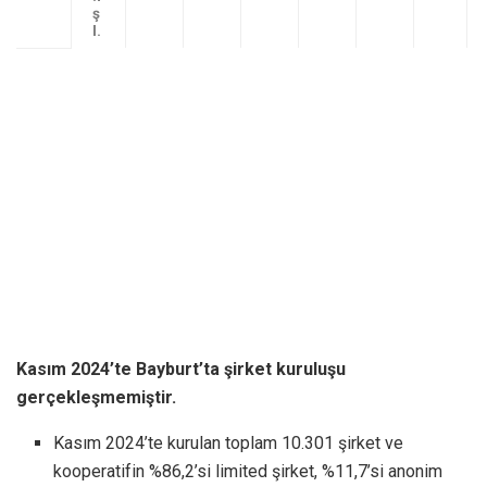
ş
l.
Kasım 2024’te Bayburt’ta şirket kuruluşu
gerçekleşmemiştir.
Kasım 2024’te kurulan toplam 10.301 şirket ve
kooperatifin %86,2’si limited şirket, %11,7’si anonim