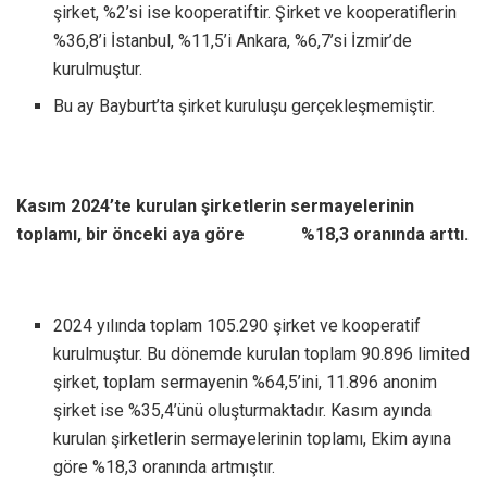
şirket, %2’si ise kooperatiftir. Şirket ve kooperatiflerin
%36,8’i İstanbul, %11,5’i Ankara, %6,7’si İzmir’de
kurulmuştur.
Bu ay Bayburt’ta şirket kuruluşu gerçekleşmemiştir.
Kasım 2024’te kurulan şirketlerin sermayelerinin
toplamı, bir önceki aya göre %18,3 oranında arttı.
2024 yılında toplam 105.290 şirket ve kooperatif
kurulmuştur. Bu dönemde kurulan toplam 90.896 limited
şirket, toplam sermayenin %64,5’ini, 11.896 anonim
şirket ise %35,4’ünü oluşturmaktadır. Kasım ayında
kurulan şirketlerin sermayelerinin toplamı, Ekim ayına
göre %18,3 oranında artmıştır.