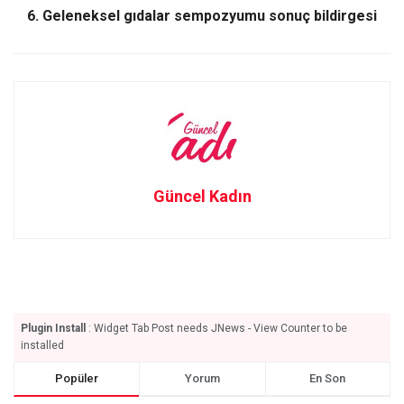
6. Geleneksel gıdalar sempozyumu sonuç bildirgesi
Güncel Kadın
Plugin Install
: Widget Tab Post needs JNews - View Counter to be
installed
Popüler
Yorum
En Son