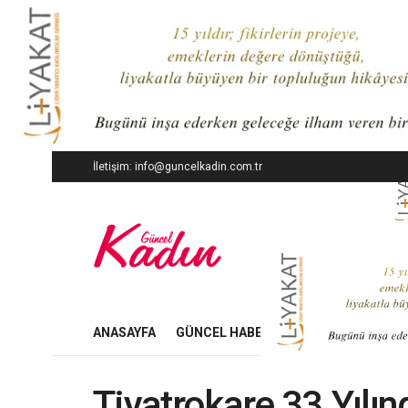
İletişim: info@guncelkadin.com.tr
ANASAYFA
GÜNCEL HABERLER
İŞ DÜNYASI
Tiyatrokare 33.Yılın