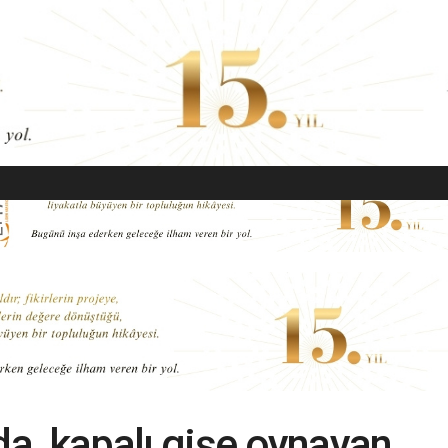
EKONOMI
MODA
GÜZELLIK
SAĞLIK
YAŞAM
SANAT
da, kapalı gişe oynayan