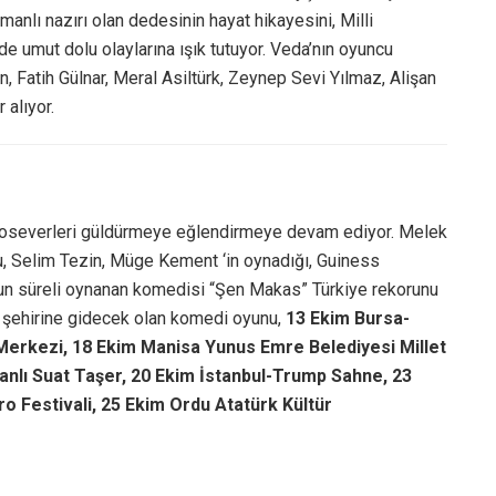
nlı nazırı olan dedesinin hayat hikayesini, Milli
umut dolu olaylarına ışık tutuyor. Veda’nın oyuncu
 Fatih Gülnar, Meral Asiltürk, Zeynep Sevi Yılmaz, Alişan
alıyor.
roseverleri güldürmeye eğlendirmeye devam ediyor. Melek
u, Selim Tezin, Müge Kement ‘in oynadığı, Guiness
uzun süreli oynanan komedisi “Şen Makas” Türkiye rekorunu
ok şehirine gidecek olan komedi oyunu,
13 Ekim Bursa-
erkezi, 18 Ekim Manisa Yunus Emre Belediyesi Millet
anlı Suat Taşer, 20 Ekim İstanbul-Trump Sahne, 23
 Festivali, 25 Ekim Ordu Atatürk Kültür