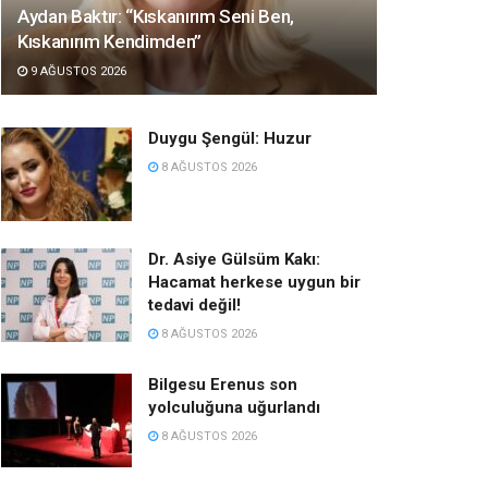
Aydan Baktır: “Kıskanırım Seni Ben,
Kıskanırım Kendimden”
9 AĞUSTOS 2026
Duygu Şengül: Huzur
8 AĞUSTOS 2026
Dr. Asiye Gülsüm Kakı:
Hacamat herkese uygun bir
tedavi değil!
8 AĞUSTOS 2026
Bilgesu Erenus son
yolculuğuna uğurlandı
8 AĞUSTOS 2026