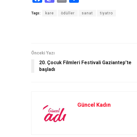
a
a
m
h
Tags:
kare
ödüller
sanat
tiyatro
ce
st
ail
ar
b
o
e
o
d
o
o
Önceki Yazı
k
n
20. Çocuk Filmleri Festivali Gaziantep’te
başladı
Güncel Kadın