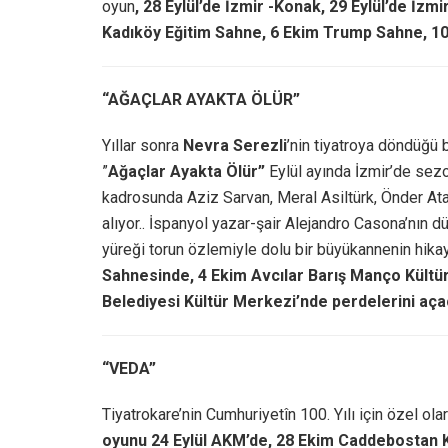
oyun
, 28 Eylül’de İzmir -Konak, 29 Eylül’de İzm
Kadıköy Eğitim Sahne, 6 Ekim Trump Sahne, 1
“AĞAÇLAR AYAKTA ÖLÜR”
Yıllar sonra
Nevra Serezli
’nin tiyatroya döndüğü
”
Ağaçlar Ayakta Ölür”
Eylül ayında İzmir’de sezo
kadrosunda Aziz Sarvan, Meral Asiltürk, Önder At
alıyor.. İspanyol yazar-şair Alejandro Casona’nın dü
yüreği torun özlemiyle dolu bir büyükannenin hikay
Sahnesinde, 4 Ekim Avcılar Barış Manço Kültü
Belediyesi Kültür Merkezi’nde perdelerini aça
“VEDA”
Tiyatrokare’nin Cumhuriyetîn 100. Yılı için özel ola
oyunu
24 Eylül AKM’de, 28 Ekim Caddebostan 