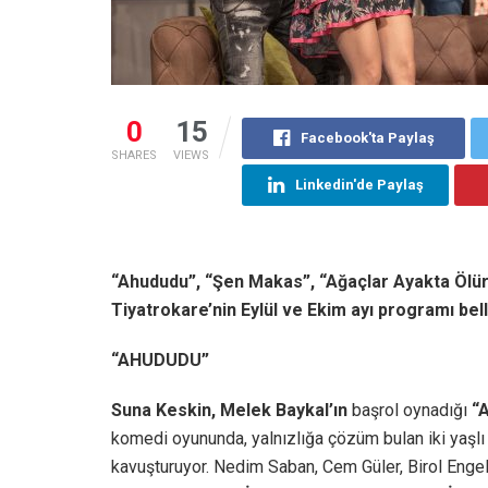
0
15
Facebook'ta Paylaş
SHARES
VIEWS
Linkedin'de Paylaş
“Ahududu”, “Şen Makas”, “Ağaçlar Ayakta Ölür”
Tiyatrokare’nin Eylül ve Ekim ayı programı bell
“AHUDUDU”
Suna Keskin, Melek Baykal’ın
başrol oynadığı
“A
komedi oyununda, yalnızlığa çözüm bulan iki yaşlı 
kavuşturuyor. Nedim Saban, Cem Güler, Birol Engel