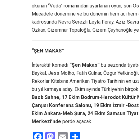
okunan “Veda” romanından uyarlanan oyun, son Osma
Mücadele dönemine ve bu dönemin hem acı hem de 
kadrosunda Nevra Serezli Leyla Feray, Aziz Savran,
Özkan, Gizemnur Topaloğlu, Gizem Çayhanoğlu yer 
“ŞEN MAKAS”
İnteraktif komedi
“Şen Makas”
bu sezonda tiyat
Baykal, Jess Molho, Fatih Gülnar, Özgür Yetkinoğl
Rekorlar Kitabına Amerikan Tiyatro Tarihinin en 
bu yıl kırmaya aday. Ekim ayında Türkiye’nin birç
Baob Sahne, 17 Ekim Bodrum-Herodot Kültür M
Çarşısı Konferans Salonu, 19 Ekim İzmir -Bost
Ekim Ankara-Meb Şura, 24 Ekim Samsun Tiyatro
Merkezi’nde
perde açacak.
F
M
E
S