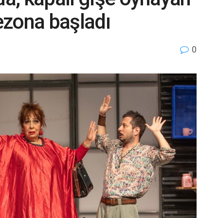
sezona başladı
0