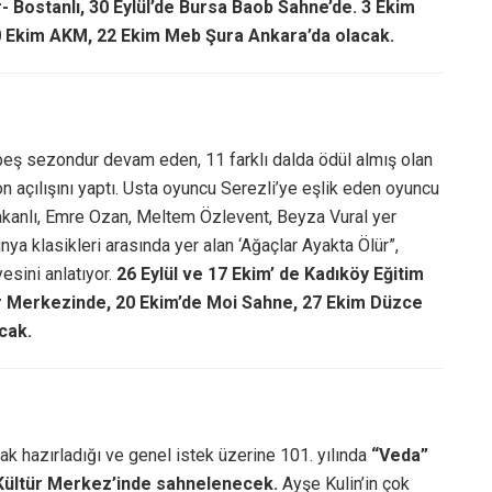
ir- Bostanlı, 30 Eylül’de Bursa Baob Sahne’de. 3 Ekim
0 Ekim AKM, 22 Ekim Meb Şura Ankara’da olacak.
 beş sezondur devam eden, 11 farklı dalda ödül almış olan
n açılışını yaptı. Usta oyuncu Serezli’ye eşlik eden oyuncu
akanlı, Emre Ozan, Meltem Özlevent, Beyza Vural yer
nya klasikleri arasında yer alan ‘Ağaçlar Ayakta Ölür”,
esini anlatıyor.
26 Eylül ve 17 Ekim’ de Kadıköy Eğitim
r Merkezinde, 20 Ekim’de Moi Sahne, 27 Ekim Düzce
cak.
rak hazırladığı ve genel istek üzerine 101. yılında
“Veda”
Kültür Merkez’inde sahnelenecek.
Ayşe Kulin’in çok