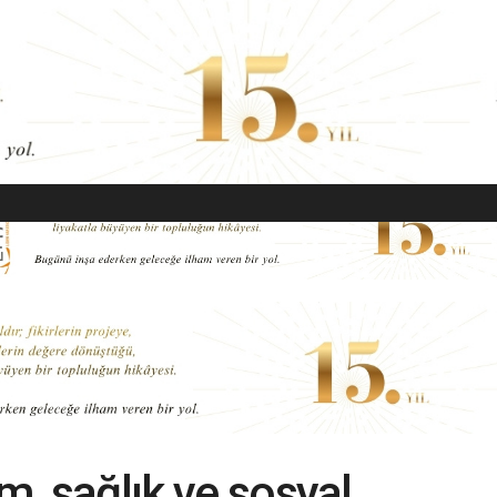
EKONOMI
MODA
GÜZELLIK
SAĞLIK
YAŞAM
SANAT
im, sağlık ve sosyal