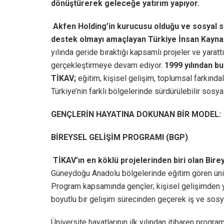
dönüştürerek geleceğe yatırım yapıyor.
Akfen Holding’in kurucusu olduğu ve sosyal s
destek olmayı amaçlayan Türkiye İnsan Kaynakl
yılında geride bıraktığı kapsamlı projeler ve yarattı
gerçekleştirmeye devam ediyor.
1999 yılından b
TİKAV;
eğitim, kişisel gelişim, toplumsal farkındalı
Türkiye’nin farklı bölgelerinde sürdürülebilir sosy
GENÇLERİN HAYATINA DOKUNAN BİR MODEL:
BİREYSEL GELİŞİM PROGRAMI (BGP)
TİKAV’ın en köklü projelerinden biri olan Bir
Güneydoğu Anadolu bölgelerinde eğitim gören ünive
Program kapsamında gençler; kişisel gelişimden y
boyutlu bir gelişim sürecinden geçerek iş ve sosya
Üniversite hayatlarının ilk yılından itibaren program