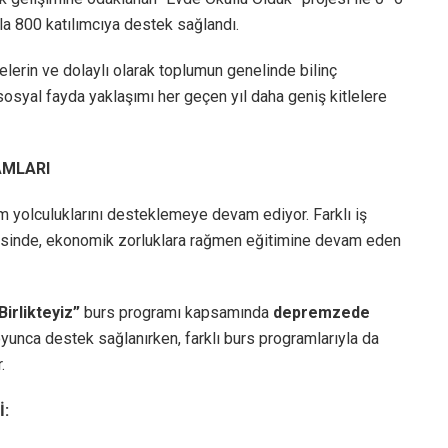
la 800 katılımcıya destek sağlandı.
ilelerin ve dolaylı olarak toplumun genelinde bilinç
 sosyal fayda yaklaşımı her geçen yıl daha geniş kitlelere
AMLARI
tim yolculuklarını desteklemeye devam ediyor. Farklı iş
ayesinde, ekonomik zorluklara rağmen eğitimine devam eden
 Birlikteyiz”
burs programı kapsamında
depremzede
oyunca destek sağlanırken, farklı burs programlarıyla da
.
İ: