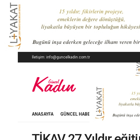
İletişim: info@guncelkadin.com.tr
ANASAYFA
GÜNCEL HABERLER
İŞ DÜNYASI
TİKAV 27 Yıldır eğit