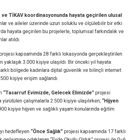
de ve TİKAV koordinasyonunda hayata geçirilen ulusal
lar ve aileler üzerinde uzun soluklu ve ölçülebilir bir etki
larda hayata geçirilen bu projelerle, toplumsal farkındalık ve
ar atıldı.
projesi kapsamında 28 farklı lokasyonda gerçekleştirilen
n yaklaşık 3.000 kişiye ulaşıldı. Bir önceki yıl hayata
arklı bölgede kadınlara dijital güvenlik ve bilinçli internet
.500 kişiye erişim sağlandı.
an
“Tasarruf Evimizde, Gelecek Elimizde”
projesi
ürütülen çalışmalarla 2.500 kişiye ulaşılırken;
“Hijyen
.900 kişiye hijyen ve sağlıklı yaşam konularında eğitim
mayı hedefleyen
“Önce Sağlık”
projesi kapsamında 17 farklı
uk gelişimine odaklanan “Evde Okullu Olduk” projesi ile 0–6