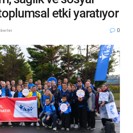
toplumsal etki yaratıyor
0
berler