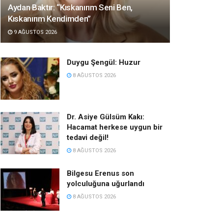
Aydan Baktır: “Kıskanırım Seni Ben,
Kıskanırım Kendimden”
9 AĞUSTOS 2026
Duygu Şengül: Huzur
8 AĞUSTOS 2026
Dr. Asiye Gülsüm Kakı:
Hacamat herkese uygun bir
tedavi değil!
8 AĞUSTOS 2026
Bilgesu Erenus son
yolculuğuna uğurlandı
8 AĞUSTOS 2026