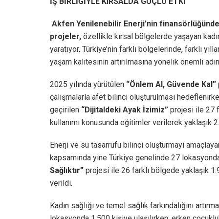
İŞ BİRLİĞİYLE KIRSALDA GÜÇLÜ ETKİ
Akfen Yenilenebilir Enerji’nin finansörlüğün
projeler,
özellikle kırsal bölgelerde yaşayan kadın
yaratıyor. Türkiye’nin farklı bölgelerinde, farklı yıl
yaşam kalitesinin artırılmasına yönelik önemli adıml
2025 yılında yürütülen
“Önlem Al, Güvende Kal”
çalışmalarla afet bilinci oluşturulması hedeflenirke
geçirilen
“Dijitaldeki Ayak İzimiz”
projesi ile 27 f
kullanımı konusunda eğitimler verilerek yaklaşık 2
Enerji ve su tasarrufu bilinci oluşturmayı amaçlay
kapsamında yine Türkiye genelinde 27 lokasyonda y
Sağlıktır”
projesi ile 26 farklı bölgede yaklaşık 1
verildi.
Kadın sağlığı ve temel sağlık farkındalığını artır
lokasyonda 1.500 kişiye ulaşılırken; erken çocukl