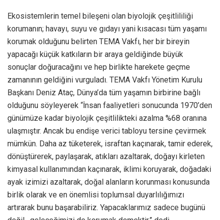
Ekosistemlerin temel bileşeni olan biyolojik çeşitlililiği
korumanın; havayı, suyu ve gıdayı yani kısacası tüm yaşamı
korumak olduğunu belirten TEMA Vakfı, her bir bireyin
yapacağı küçük katkıların bir araya geldiğinde büyük
sonuçlar doğuracağını ve hep birlikte harekete geçme
zamanının geldiğini vurguladı. TEMA Vakfı Yönetim Kurulu
Başkanı Deniz Ataç, Dünya’da tüm yaşamın birbirine bağlı
olduğunu söyleyerek “İnsan faaliyetleri sonucunda 1970’den
günümüze kadar biyolojik çeşitlilikteki azalma %68 oranına
ulaşmıştır. Ancak bu endişe verici tabloyu tersine çevirmek
mümkün. Daha az tüketerek, israftan kaçınarak, tamir ederek,
dönüştürerek, paylaşarak, atıkları azaltarak, doğayı kirleten
kimyasal kullanımından kaçınarak, iklimi koruyarak, doğadaki
ayak izimizi azaltarak, doğal alanların korunması konusunda
birlik olarak ve en önemlisi toplumsal duyarlılığımızı
artırarak bunu başarabiliriz. Yapacaklarımız sadece bugünü