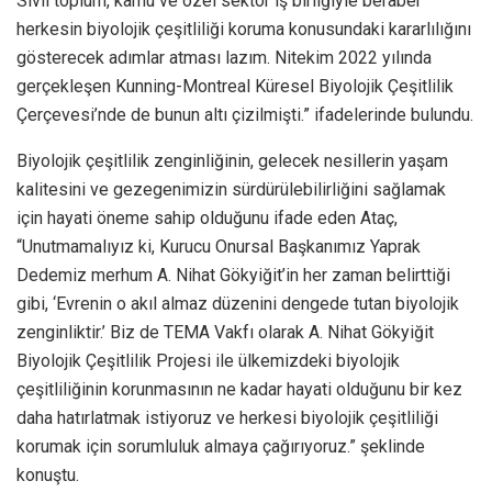
Sivil toplum, kamu ve özel sektör iş birliğiyle beraber
herkesin biyolojik çeşitliliği koruma konusundaki kararlılığını
gösterecek adımlar atması lazım. Nitekim 2022 yılında
gerçekleşen Kunning-Montreal Küresel Biyolojik Çeşitlilik
Çerçevesi’nde de bunun altı çizilmişti.” ifadelerinde bulundu.
Biyolojik çeşitlilik zenginliğinin, gelecek nesillerin yaşam
kalitesini ve gezegenimizin sürdürülebilirliğini sağlamak
için hayati öneme sahip olduğunu ifade eden Ataç,
“Unutmamalıyız ki, Kurucu Onursal Başkanımız Yaprak
Dedemiz merhum A. Nihat Gökyiğit’in her zaman belirttiği
gibi, ‘Evrenin o akıl almaz düzenini dengede tutan biyolojik
zenginliktir.’ Biz de TEMA Vakfı olarak A. Nihat Gökyiğit
Biyolojik Çeşitlilik Projesi ile ülkemizdeki biyolojik
çeşitliliğinin korunmasının ne kadar hayati olduğunu bir kez
daha hatırlatmak istiyoruz ve herkesi biyolojik çeşitliliği
korumak için sorumluluk almaya çağırıyoruz.” şeklinde
konuştu.