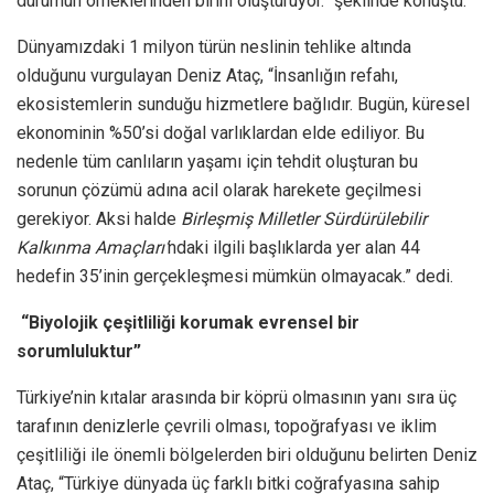
durumun örneklerinden birini oluşturuyor.” şeklinde konuştu.
Dünyamızdaki 1 milyon türün neslinin tehlike altında
olduğunu vurgulayan Deniz Ataç, “İnsanlığın refahı,
ekosistemlerin sunduğu hizmetlere bağlıdır. Bugün, küresel
ekonominin %50’si doğal varlıklardan elde ediliyor. Bu
nedenle tüm canlıların yaşamı için tehdit oluşturan bu
sorunun çözümü adına acil olarak harekete geçilmesi
gerekiyor. Aksi halde
Birleşmiş Milletler Sürdürülebilir
Kalkınma Amaçları’
ndaki ilgili başlıklarda yer alan 44
hedefin 35’inin gerçekleşmesi mümkün olmayacak.” dedi.
“Biyolojik çeşitliliği korumak evrensel bir
sorumluluktur”
Türkiye’nin kıtalar arasında bir köprü olmasının yanı sıra üç
tarafının denizlerle çevrili olması, topoğrafyası ve iklim
çeşitliliği ile önemli bölgelerden biri olduğunu belirten Deniz
Ataç, “Türkiye dünyada üç farklı bitki coğrafyasına sahip