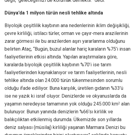
değil, geleceğimizi de korumak demektir.” dedi.
Dünya’da 1 milyon türün nesli tehlike altında
Biyolojik çeşitlilik kaybının ana nedenlerinin iklim değişikliği,
çevre kirliliği, istilacı türler, orman ve çayır-mera arazilerinin
zarar görmesi ile bu arazilerden aşırı yararlanma olduğunu
belirten Ataç, “Bugün, buzul alanlar hariç karaların %75’i insan
faaliyetlerinin etkisi altında. Yapılan araştırmalara göre,
karalarda biyolojik çeşitlilik kaybının %70’i ise tarım
faaliyetlerinden kaynaklanıyor ve tarım faaliyetlerinin, nesli
tehlike altında olan 24.000 türün tükenmesinden sorumlu
olduğu ifade ediliyor. Buna karşılık, üretilen gıdanın %33’ü
ise ne yazık ki israf oluyor. Denizlerde ve okyanuslarda da
yaşamın neredeyse tamamının yok olduğu 245.000 km
alan
2
bulunuyor. Bunun yanında denizlerin %66’sı kirlilik ve
balıkçılıktan etkilenmiş durumda. Ülkemizde son yıllarda
deniz salyası (müsilaj) kirliliği yaşanan Marmara Denizi bu