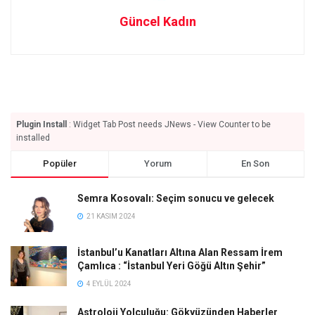
Güncel Kadın
Plugin Install
: Widget Tab Post needs JNews - View Counter to be
installed
Popüler
Yorum
En Son
Semra Kosovalı: Seçim sonucu ve gelecek
21 KASIM 2024
İstanbul’u Kanatları Altına Alan Ressam İrem
Çamlıca : “İstanbul Yeri Göğü Altın Şehir”
4 EYLÜL 2024
Astroloji Yolculuğu: Gökyüzünden Haberler