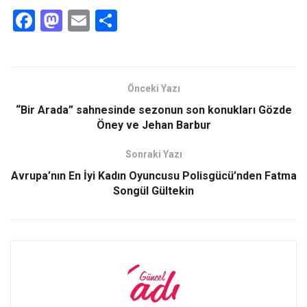
F
M
E
S
a
a
m
h
ce
st
ail
ar
b
o
e
Önceki Yazı
o
d
“Bir Arada” sahnesinde sezonun son konukları Gözde
o
o
Öney ve Jehan Barbur
k
n
Sonraki Yazı
Avrupa’nın En İyi Kadın Oyuncusu Polisgücü’nden Fatma
Songül Gültekin