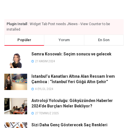
Plugin Install
: Widget Tab Post needs JNews - View Counter to be
installed
Popüler
Yorum
En Son
Semra Kosovalı: Seçim sonucu ve gelecek
21 KASIM 2024
İstanbul’u Kanatları Altına Alan Ressam İrem
Çamlıca : “İstanbul Yeri Göğü Altın Şehir”
4 EYLÜL 2024
Astroloji Yolculuğu: Gökyüzünden Haberler
2024’de Burçları Neler Bekliyor?
27 TEMMUZ 2025
Sizi Daha Genç Gösterecek Saç Renkleri