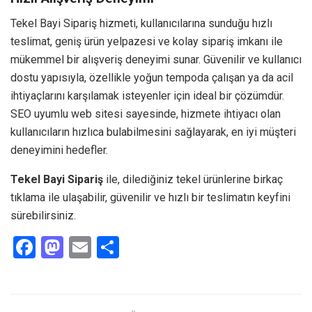
Tekel Bayi Sipariş hizmeti, kullanıcılarına sunduğu hızlı
teslimat, geniş ürün yelpazesi ve kolay sipariş imkanı ile
mükemmel bir alışveriş deneyimi sunar. Güvenilir ve kullanıcı
dostu yapısıyla, özellikle yoğun tempoda çalışan ya da acil
ihtiyaçlarını karşılamak isteyenler için ideal bir çözümdür.
SEO uyumlu web sitesi sayesinde, hizmete ihtiyacı olan
kullanıcıların hızlıca bulabilmesini sağlayarak, en iyi müşteri
deneyimini hedefler.
Tekel Bayi Sipariş
ile, dilediğiniz tekel ürünlerine birkaç
tıklama ile ulaşabilir, güvenilir ve hızlı bir teslimatın keyfini
sürebilirsiniz.
F
M
E
S
a
a
m
h
ce
st
ail
ar