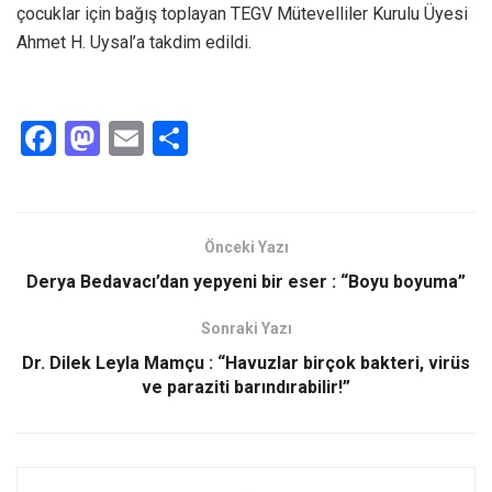
çocuklar için bağış toplayan TEGV Mütevelliler Kurulu Üyesi
Ahmet H. Uysal’a takdim edildi.
F
M
E
S
a
a
m
h
ce
st
ail
ar
b
o
e
Önceki Yazı
o
d
Derya Bedavacı’dan yepyeni bir eser : “Boyu boyuma”
o
o
Sonraki Yazı
k
n
Dr. Dilek Leyla Mamçu : “Havuzlar birçok bakteri, virüs
ve paraziti barındırabilir!”