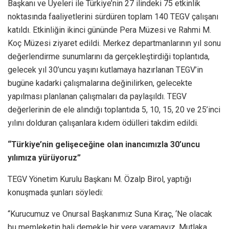
Başkanı ve Üyeleri ile Türkiye’nin 27 ilindeki 75 etkinlik
noktasında faaliyetlerini sürdüren toplam 140 TEGV çalışanı
katıldı. Etkinliğin ikinci gününde Pera Müzesi ve Rahmi M.
Koç Müzesi ziyaret edildi. Merkez departmanlarının yıl sonu
değerlendirme sunumlarını da gerçekleştirdiği toplantıda,
gelecek yıl 30’uncu yaşını kutlamaya hazırlanan TEGV’in
bugüne kadarki çalışmalarına değinilirken, gelecekte
yapılması planlanan çalışmaları da paylaşıldı. TEGV
değerlerinin de ele alındığı toplantıda 5, 10, 15, 20 ve 25’inci
yılını dolduran çalışanlara kıdem ödülleri takdim edildi.
“Türkiye’nin gelişeceğine olan inancımızla 30’uncu
yılımıza yürüyoruz”
TEGV Yönetim Kurulu Başkanı M. Özalp Birol, yaptığı
konuşmada şunları söyledi:
“Kurucumuz ve Onursal Başkanımız Suna Kıraç, ‘Ne olacak
bu memleketin hali demekle bir yere varamayız. Mutlaka