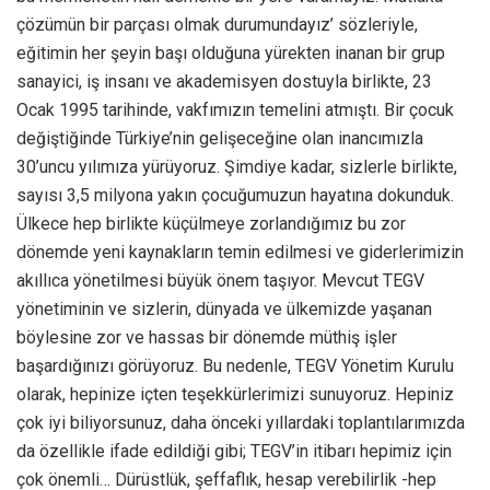
çözümün bir parçası olmak durumundayız’ sözleriyle,
eğitimin her şeyin başı olduğuna yürekten inanan bir grup
sanayici, iş insanı ve akademisyen dostuyla birlikte, 23
Ocak 1995 tarihinde, vakfımızın temelini atmıştı. Bir çocuk
değiştiğinde Türkiye’nin gelişeceğine olan inancımızla
30’uncu yılımıza yürüyoruz. Şimdiye kadar, sizlerle birlikte,
sayısı 3,5 milyona yakın çocuğumuzun hayatına dokunduk.
Ülkece hep birlikte küçülmeye zorlandığımız bu zor
dönemde yeni kaynakların temin edilmesi ve giderlerimizin
akıllıca yönetilmesi büyük önem taşıyor. Mevcut TEGV
yönetiminin ve sizlerin, dünyada ve ülkemizde yaşanan
böylesine zor ve hassas bir dönemde müthiş işler
başardığınızı görüyoruz. Bu nedenle, TEGV Yönetim Kurulu
olarak, hepinize içten teşekkürlerimizi sunuyoruz. Hepiniz
çok iyi biliyorsunuz, daha önceki yıllardaki toplantılarımızda
da özellikle ifade edildiği gibi; TEGV’in itibarı hepimiz için
çok önemli… Dürüstlük, şeffaflık, hesap verebilirlik -hep