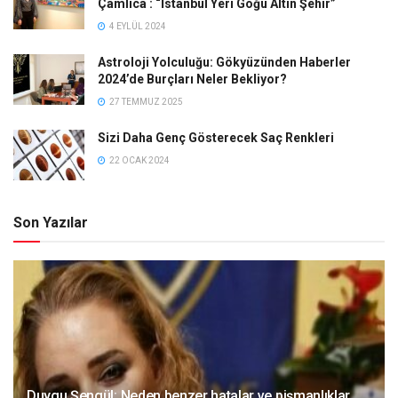
Çamlıca : “İstanbul Yeri Göğü Altın Şehir”
4 EYLÜL 2024
Astroloji Yolculuğu: Gökyüzünden Haberler
2024’de Burçları Neler Bekliyor?
27 TEMMUZ 2025
Sizi Daha Genç Gösterecek Saç Renkleri
22 OCAK 2024
Son Yazılar
Duygu Şengül: Neden benzer hatalar ve pişmanlıklar