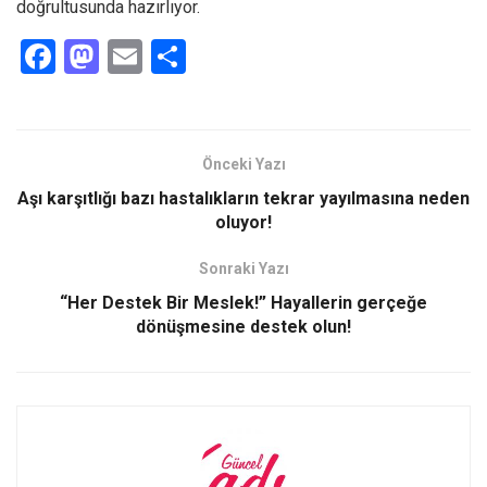
doğrultusunda hazırlıyor.
F
M
E
S
a
a
m
h
ce
st
ail
ar
b
o
e
Önceki Yazı
o
d
Aşı karşıtlığı bazı hastalıkların tekrar yayılmasına neden
o
o
oluyor!
k
n
Sonraki Yazı
“Her Destek Bir Meslek!” Hayallerin gerçeğe
dönüşmesine destek olun!