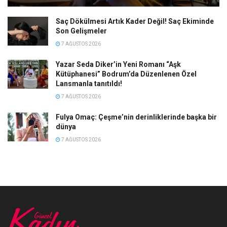
Saç Dökülmesi Artık Kader Değil! Saç Ekiminde
Son Gelişmeler
7 AĞUSTOS 2026
Yazar Seda Diker’in Yeni Romanı “Aşk
Kütüphanesi” Bodrum’da Düzenlenen Özel
Lansmanla tanıtıldı!
7 AĞUSTOS 2026
Fulya Omaç: Çeşme’nin derinliklerinde başka bir
dünya
7 AĞUSTOS 2026