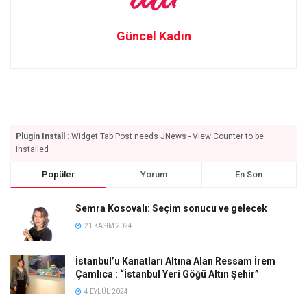
Güncel Kadın
Plugin Install
: Widget Tab Post needs JNews - View Counter to be
installed
Popüler
Yorum
En Son
Semra Kosovalı: Seçim sonucu ve gelecek
21 KASIM 2024
İstanbul’u Kanatları Altına Alan Ressam İrem
Çamlıca : “İstanbul Yeri Göğü Altın Şehir”
4 EYLÜL 2024