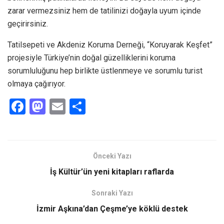
zarar vermezsiniz hem de tatilinizi doğayla uyum içinde
geçirirsiniz.
Tatilsepeti ve Akdeniz Koruma Derneği, “Koruyarak Keşfet”
projesiyle Türkiye’nin doğal güzelliklerini koruma
sorumluluğunu hep birlikte üstlenmeye ve sorumlu turist
olmaya çağırıyor.
F
M
E
S
a
a
m
h
ce
st
ail
ar
b
o
e
Önceki Yazı
o
d
İş Kültür’ün yeni kitapları raflarda
o
o
Sonraki Yazı
k
n
İzmir Aşkına’dan Çeşme’ye köklü destek