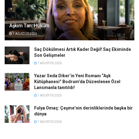
Aşkım Tan: Hüküm
7 AĞUSTOS 2026
Saç Dökülmesi Artık Kader Değil! Saç Ekiminde
Son Gelişmeler
7 AĞUSTOS 2026
Yazar Seda Diker’in Yeni Romanı “Aşk
Kütüphanesi” Bodrum’da Düzenlenen Özel
Lansmanla tanıtıldı!
7 AĞUSTOS 2026
Fulya Omaç: Çeşme’nin derinliklerinde başka bir
dünya
7 AĞUSTOS 2026