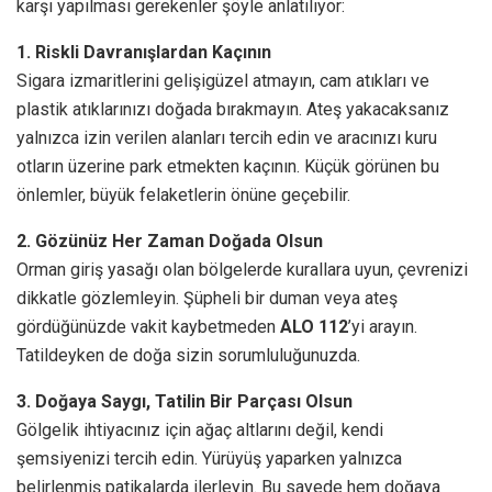
karşı yapılması gerekenler şöyle anlatılıyor:
1. Riskli Davranışlardan Kaçının
Sigara izmaritlerini gelişigüzel atmayın, cam atıkları ve
plastik atıklarınızı doğada bırakmayın. Ateş yakacaksanız
yalnızca izin verilen alanları tercih edin ve aracınızı kuru
otların üzerine park etmekten kaçının. Küçük görünen bu
önlemler, büyük felaketlerin önüne geçebilir.
2. Gözünüz Her Zaman Doğada Olsun
Orman giriş yasağı olan bölgelerde kurallara uyun, çevrenizi
dikkatle gözlemleyin. Şüpheli bir duman veya ateş
gördüğünüzde vakit kaybetmeden
ALO 112
’yi arayın.
Tatildeyken de doğa sizin sorumluluğunuzda.
3. Doğaya Saygı, Tatilin Bir Parçası Olsun
Gölgelik ihtiyacınız için ağaç altlarını değil, kendi
şemsiyenizi tercih edin. Yürüyüş yaparken yalnızca
belirlenmiş patikalarda ilerleyin. Bu sayede hem doğaya