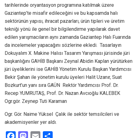
tarihlerinde oryantasyon programına katılmak üzere
Gaziantep’te misafir edileceğini ve bu kapsamda halı
sektörünün yapısı, ihracat pazarları, ürün tipleri ve üretim
tekniği yönü ile genel bir bilgilendirme yapılarak davet
edilen yarışmacıların aynı zamanda Gaziantep Halı Fuarında
da incelemeler yapacağını sözlerine ekledi. Tasarlayın
Dokuyalım X. Makine Halısı Tasarım Yarışması jürisinde jüri
başkanlığını GAHİB Başkanı Zeynal Abidin Kaplan yürütürken
jüri üyeliklerini ise GAHİB Yönetim Kurulu Başkan Yardımcısı
Bekir Şahan ile yönetim kurulu üyeleri Halit Uzanır, Suat
Bozkurt’un yanı sıra GAÜN Rektör Yardımcısı Prof. Dr.
Recep YUMRUTAŞ, Prof. Dr. Nazan Avcıoğlu KALEBEK
Ogr.gör. Zeynep Tuti Karaman
Ogr. Gör. Naime Yüksel Çalık ile sektör temsilcileri ve
akademisyenler yer aldı.
F
M
E
S