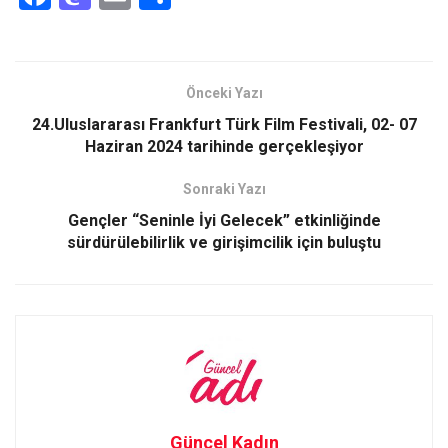
a
a
m
h
ce
st
ail
ar
b
o
e
Önceki Yazı
o
d
24.Uluslararası Frankfurt Türk Film Festivali, 02- 07
o
o
Haziran 2024 tarihinde gerçekleşiyor
k
n
Sonraki Yazı
Gençler “Seninle İyi Gelecek” etkinliğinde
sürdürülebilirlik ve girişimcilik için buluştu
Güncel Kadın