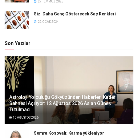
27 TEMMUZ 2025
Sizi Daha Genç Gösterecek Saç Renkleri
22 OCAK 2024
Son Yazılar
Astroloji Yolculuğu Gökyüzünden Haberler: Kader
Sahnesi Açılıyor: 12 Ağustos 2026 Aslan Güneş
Tutulması
10 AĞUSTOS 2026
Semra Kosovalı: Karma yükleniyor