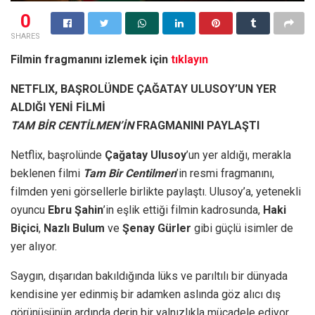
0
SHARES
Filmin fragmanını izlemek için
tıklayın
NETFLIX, BAŞROLÜNDE ÇAĞATAY ULUSOY’UN YER
ALDIĞI YENİ FİLMİ
TAM BİR CENTİLMEN’İN
FRAGMANINI PAYLAŞTI
Netflix, başrolünde
Çağatay Ulusoy
’un yer aldığı, merakla
beklenen filmi
Tam Bir Centilmen
’in resmi fragmanını,
filmden yeni görsellerle birlikte paylaştı. Ulusoy’a, yetenekli
oyuncu
Ebru Şahin
’in eşlik ettiği filmin kadrosunda,
Haki
Biçici
,
Nazlı Bulum
ve
Şenay Gürler
gibi güçlü isimler de
yer alıyor.
Saygın, dışarıdan bakıldığında lüks ve parıltılı bir dünyada
kendisine yer edinmiş bir adamken aslında göz alıcı dış
görünüşünün ardında derin bir yalnızlıkla mücadele ediyor.