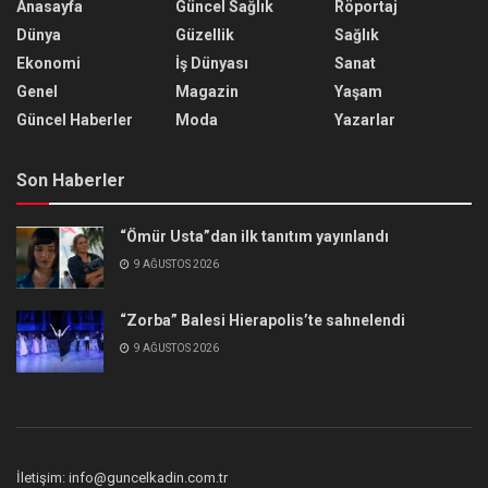
Anasayfa
Güncel Sağlık
Röportaj
Dünya
Güzellik
Sağlık
Ekonomi
İş Dünyası
Sanat
Genel
Magazin
Yaşam
Güncel Haberler
Moda
Yazarlar
Son Haberler
“Ömür Usta”dan ilk tanıtım yayınlandı
9 AĞUSTOS 2026
“Zorba” Balesi Hierapolis’te sahnelendi
9 AĞUSTOS 2026
İletişim: info@guncelkadin.com.tr