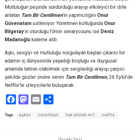
Mutluluğun peşinde sürdürdüğü arayışı etkileyici bir dille
anlatan
Tam Bir Centilmen
’in yapımcılığını
Onur
Güvenatam
üstleniyor. Yönetmen koltuğunda
Onur
Bilgetay
’ın oturduğu filmin senaryosunu ise
Deniz
Madanoğlu
kaleme aldı.
Aşkı, sevgiyi ve mutluluğu sorgulayan baştan çıkarıcı bir
adamın iç dünyasında yaşadığı boşluğu ve duygusal
anlamda tatmin olabilmek için sergilediği arayışı çarpıcı
şekilde gözler önüne seren
Tam Bir Centilmen
, 26 Eylül’de
Netflix’te izleyicilerle buluşacak.
F
M
E
S
a
a
m
h
Tags:
aşkmı
centilmen
hak etmek mi?
netflix
ce
st
ail
ar
b
o
e
o
d
Önceki Yazı