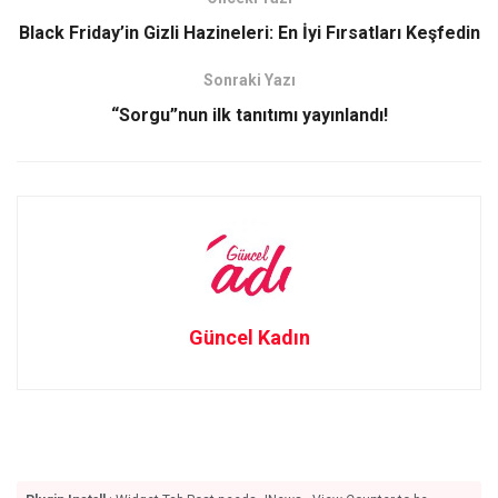
o
o
Black Friday’in Gizli Hazineleri: En İyi Fırsatları Keşfedin
k
n
Sonraki Yazı
“Sorgu”nun ilk tanıtımı yayınlandı!
Güncel Kadın