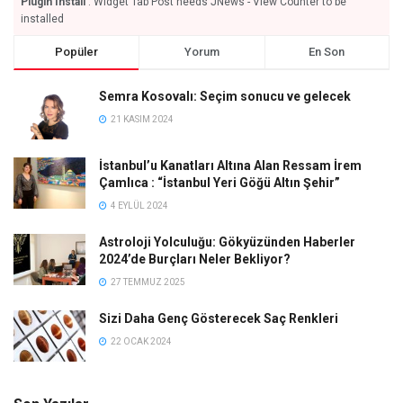
Plugin Install
: Widget Tab Post needs JNews - View Counter to be
installed
Popüler
Yorum
En Son
Semra Kosovalı: Seçim sonucu ve gelecek
21 KASIM 2024
İstanbul’u Kanatları Altına Alan Ressam İrem
Çamlıca : “İstanbul Yeri Göğü Altın Şehir”
4 EYLÜL 2024
Astroloji Yolculuğu: Gökyüzünden Haberler
2024’de Burçları Neler Bekliyor?
27 TEMMUZ 2025
Sizi Daha Genç Gösterecek Saç Renkleri
22 OCAK 2024