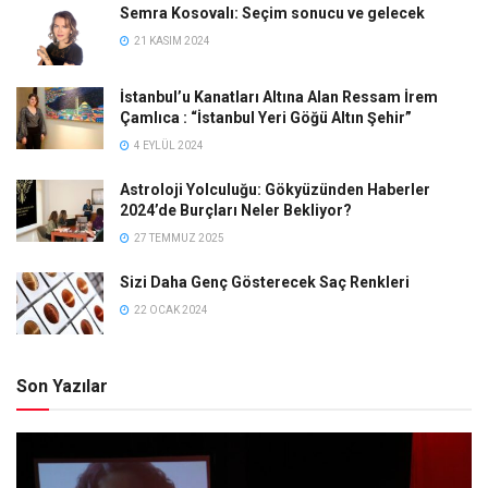
Semra Kosovalı: Seçim sonucu ve gelecek
21 KASIM 2024
İstanbul’u Kanatları Altına Alan Ressam İrem
Çamlıca : “İstanbul Yeri Göğü Altın Şehir”
4 EYLÜL 2024
Astroloji Yolculuğu: Gökyüzünden Haberler
2024’de Burçları Neler Bekliyor?
27 TEMMUZ 2025
Sizi Daha Genç Gösterecek Saç Renkleri
22 OCAK 2024
Son Yazılar