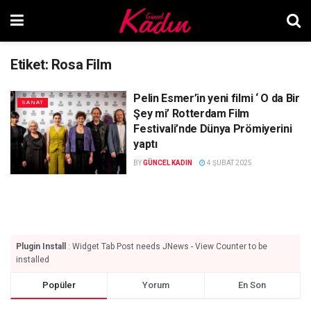
Etiket:
Rosa Film
Pelin Esmer’in yeni filmi ‘ O da Bir
SANAT
Şey mi’ Rotterdam Film
Festivali’nde Dünya Prömiyerini
yaptı
BY
GÜNCEL KADIN
4 ŞUBAT 2025
Plugin Install
: Widget Tab Post needs JNews - View Counter to be
installed
Popüler
Yorum
En Son