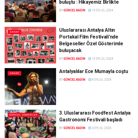
buluştu : Hikayemiz Birlikte
BY
GÜNCEL KADIN
19 EYLÜL 2024
Uluslararası Antalya Altın
SANAT
Portakal Film Festivali’nde
Belgeseller Özel Gösterimle
buluşacak
BY
GÜNCEL KADIN
13 EYLÜL 2024
Antalyalılar Ece Mumayla coştu
SANAT
BY
GÜNCEL KADIN
8 EYLÜL 2024
3. Uluslararası Foodfest Antalya
GÜNCEL HABERLER
Gastronomi Festivali başladı
BY
GÜNCEL KADIN
6 EYLÜL 2024