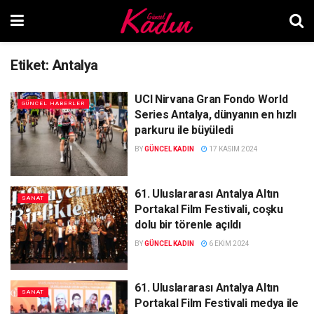
Etiket:
Antalya
UCI Nirvana Gran Fondo World
GÜNCEL HABERLER
Series Antalya, dünyanın en hızlı
parkuru ile büyüledi
BY
GÜNCEL KADIN
17 KASIM 2024
61. Uluslararası Antalya Altın
SANAT
Portakal Film Festivali, coşku
dolu bir törenle açıldı
BY
GÜNCEL KADIN
6 EKIM 2024
61. Uluslararası Antalya Altın
SANAT
Portakal Film Festivali medya ile