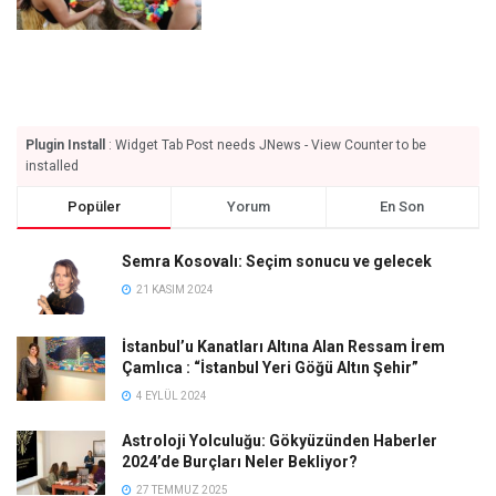
Plugin Install
: Widget Tab Post needs JNews - View Counter to be
installed
Popüler
Yorum
En Son
Semra Kosovalı: Seçim sonucu ve gelecek
21 KASIM 2024
İstanbul’u Kanatları Altına Alan Ressam İrem
Çamlıca : “İstanbul Yeri Göğü Altın Şehir”
4 EYLÜL 2024
Astroloji Yolculuğu: Gökyüzünden Haberler
2024’de Burçları Neler Bekliyor?
27 TEMMUZ 2025