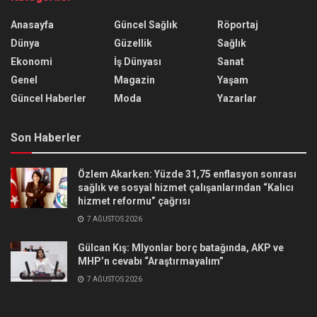
Anasayfa
Güncel Sağlık
Röportaj
Dünya
Güzellik
Sağlık
Ekonomi
İş Dünyası
Sanat
Genel
Magazin
Yaşam
Güncel Haberler
Moda
Yazarlar
Son Haberler
Özlem Akarken: Yüzde 31,75 enflasyon sonrası
sağlık ve sosyal hizmet çalışanlarından “Kalıcı
hizmet reformu” çağrısı
7 AĞUSTOS 2026
Gülcan Kış: Mlyonlar borç batağında, AKP ve
MHP’n cevabı “Araştırmayalım”
7 AĞUSTOS 2026