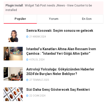
Plugin Install
: Widget Tab Post needs JNews - View Counter to be
installed
Popüler
Yorum
En Son
Semra Kosovalı: Seçim sonucu ve gelecek
21 KASIM 2024
İstanbul’u Kanatları Altına Alan Ressam İrem
Çamlıca : “İstanbul Yeri Göğü Altın Şehir”
4 EYLÜL 2024
Astroloji Yolculuğu: Gökyüzünden Haberler
2024’de Burçları Neler Bekliyor?
27 TEMMUZ 2025
Sizi Daha Genç Gösterecek Saç Renkleri
22 OCAK 2024