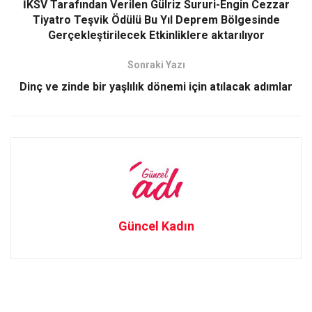
o
d
İKSV Tarafından Verilen Gülriz Sururi-Engin Cezzar
o
o
Tiyatro Teşvik Ödülü Bu Yıl Deprem Bölgesinde
Gerçekleştirilecek Etkinliklere aktarılıyor
k
n
Sonraki Yazı
Dinç ve zinde bir yaşlılık dönemi için atılacak adımlar
Güncel Kadın