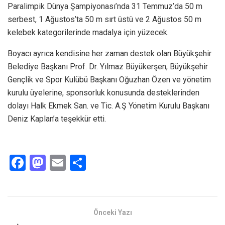
Paralimpik Dünya Şampiyonası’nda 31 Temmuz’da 50 m
serbest, 1 Ağustos’ta 50 m sırt üstü ve 2 Ağustos 50 m
kelebek kategorilerinde madalya için yüzecek.
Boyacı ayrıca kendisine her zaman destek olan Büyükşehir
Belediye Başkanı Prof. Dr. Yılmaz Büyükerşen, Büyükşehir
Gençlik ve Spor Kulübü Başkanı Oğuzhan Özen ve yönetim
kurulu üyelerine, sponsorluk konusunda desteklerinden
dolayı Halk Ekmek San. ve Tic. A.Ş Yönetim Kurulu Başkanı
Deniz Kaplan’a teşekkür etti.
F
M
E
S
a
a
m
h
ce
st
ail
ar
b
o
e
Önceki Yazı