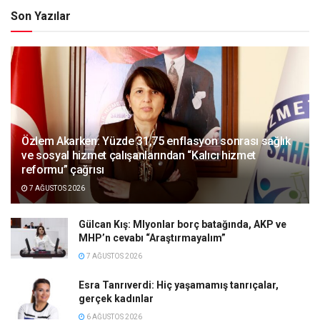
Son Yazılar
Özlem Akarken: Yüzde 31,75 enflasyon sonrası sağlık
ve sosyal hizmet çalışanlarından “Kalıcı hizmet
reformu” çağrısı
7 AĞUSTOS 2026
Gülcan Kış: Mlyonlar borç batağında, AKP ve
MHP’n cevabı “Araştırmayalım”
7 AĞUSTOS 2026
Esra Tanrıverdi: Hiç yaşamamış tanrıçalar,
gerçek kadınlar
6 AĞUSTOS 2026