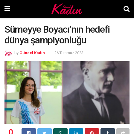
Sümeyye Boyacı’nın hedefi
dünya şampiyonluğu
by
Güncel Kadın
26 Temmuz 2023
0