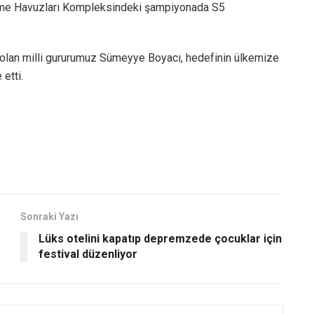
zme Havuzları Kompleksindeki şampiyonada S5
 olan milli gururumuz Sümeyye Boyacı, hedefinin ülkemize
etti.
Sonraki Yazı
Lüks otelini kapatıp depremzede çocuklar için
festival düzenliyor