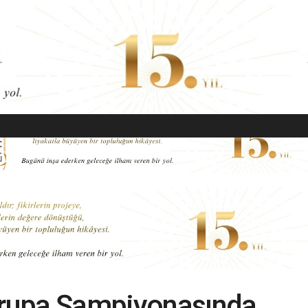
EKONOMI
MODA
GÜZELLIK
SAĞLIK
YAŞAM
SANAT
rupa Şampiyonasında