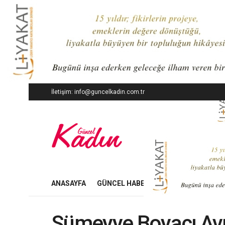
İletişim: info@guncelkadin.com.tr
ANASAYFA
GÜNCEL HABERLER
İŞ DÜNYASI
Sümeyye Boyacı Av