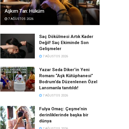
Aşkım Tan: Hüküm
7 AĞUSTOS 2026
Saç Dökülmesi Artık Kader
Değil! Saç Ekiminde Son
Gelişmeler
7 AĞUSTOS 2026
Yazar Seda Diker’in Yeni
Romanı “Aşk Kütüphanesi”
Bodrum’da Düzenlenen Özel
Lansmanla tanıtıldı!
7 AĞUSTOS 2026
Fulya Omaç: Çeşme’nin
derinliklerinde başka bir
dünya
7 AĞUSTOS 2026