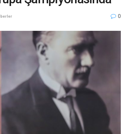
0
berler