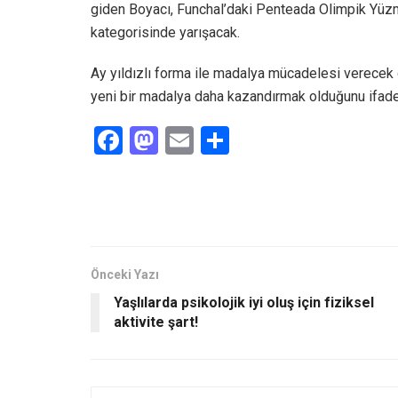
giden Boyacı, Funchal’daki Penteada Olimpik Yü
kategorisinde yarışacak.
Ay yıldızlı forma ile madalya mücadelesi verecek
yeni bir madalya daha kazandırmak olduğunu ifade 
F
M
E
S
a
a
m
h
ce
st
ail
ar
b
o
e
o
d
o
o
Önceki Yazı
Yaşlılarda psikolojik iyi oluş için fiziksel
k
n
aktivite şart!