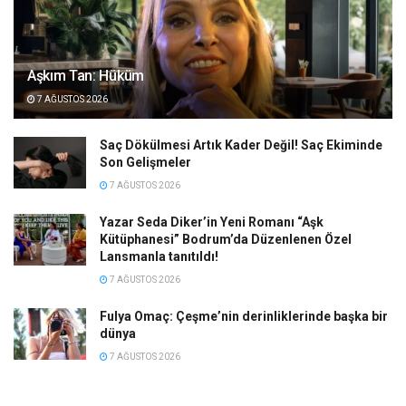
Aşkım Tan: Hüküm
7 AĞUSTOS 2026
Saç Dökülmesi Artık Kader Değil! Saç Ekiminde
Son Gelişmeler
7 AĞUSTOS 2026
Yazar Seda Diker’in Yeni Romanı “Aşk
Kütüphanesi” Bodrum’da Düzenlenen Özel
Lansmanla tanıtıldı!
7 AĞUSTOS 2026
Fulya Omaç: Çeşme’nin derinliklerinde başka bir
dünya
7 AĞUSTOS 2026