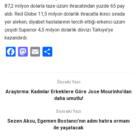
87,2 milyon dolarla taze üzüm ihracatından yüzde 65 pay
aldı. Red Globe 11,5 milyon dolarlık ihracatla ikinci sırada
yer alırken, diyabet hastalarının tercih ettiği erkenci üzüm
çeşidi Superior 4,5 milyon dolarlık dövizi Türkiye’ye
kazandırdı.
F
M
E
S
a
a
m
h
ce
st
ail
ar
b
o
e
Önceki Yazı
o
d
Araştırma: Kadınlar Erkeklere Göre Jose Mourinho’dan
o
o
daha umutlu!
k
n
Sonraki Yazı
Sezen Aksu, Egemen Bostancı’nın adını hatıra ormanı
ile yaşatacak