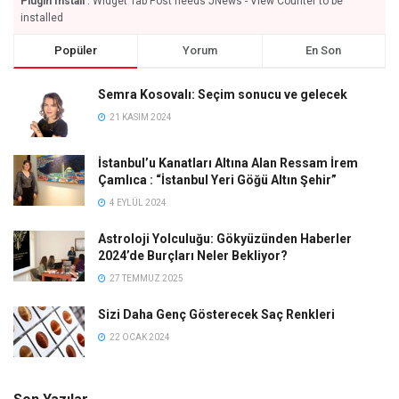
Plugin Install
: Widget Tab Post needs JNews - View Counter to be
installed
Popüler
Yorum
En Son
Semra Kosovalı: Seçim sonucu ve gelecek
21 KASIM 2024
İstanbul’u Kanatları Altına Alan Ressam İrem
Çamlıca : “İstanbul Yeri Göğü Altın Şehir”
4 EYLÜL 2024
Astroloji Yolculuğu: Gökyüzünden Haberler
2024’de Burçları Neler Bekliyor?
27 TEMMUZ 2025
Sizi Daha Genç Gösterecek Saç Renkleri
22 OCAK 2024