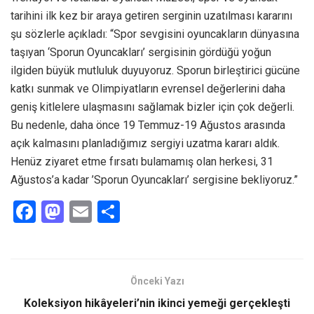
tarihini ilk kez bir araya getiren serginin uzatılması kararını
şu sözlerle açıkladı: “Spor sevgisini oyuncakların dünyasına
taşıyan ‘Sporun Oyuncakları’ sergisinin gördüğü yoğun
ilgiden büyük mutluluk duyuyoruz. Sporun birleştirici gücüne
katkı sunmak ve Olimpiyatların evrensel değerlerini daha
geniş kitlelere ulaşmasını sağlamak bizler için çok değerli.
Bu nedenle, daha önce 19 Temmuz-19 Ağustos arasında
açık kalmasını planladığımız sergiyi uzatma kararı aldık.
Henüz ziyaret etme fırsatı bulamamış olan herkesi, 31
Ağustos’a kadar ’Sporun Oyuncakları’ sergisine bekliyoruz.”
F
M
E
S
a
a
m
h
ce
st
ail
ar
b
o
e
Önceki Yazı
o
d
Koleksiyon hikâyeleri’nin ikinci yemeği gerçekleşti