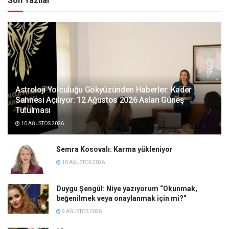
Son Yazılar
Astroloji Yolculuğu Gökyüzünden Haberler: Kader
Sahnesi Açılıyor: 12 Ağustos 2026 Aslan Güneş
Tutulması
10 AĞUSTOS 2026
Semra Kosovalı: Karma yükleniyor
10 AĞUSTOS 2026
Duygu Şengül: Niye yazıyorum “Okunmak,
beğenilmek veya onaylanmak için mi?”
9 AĞUSTOS 2026