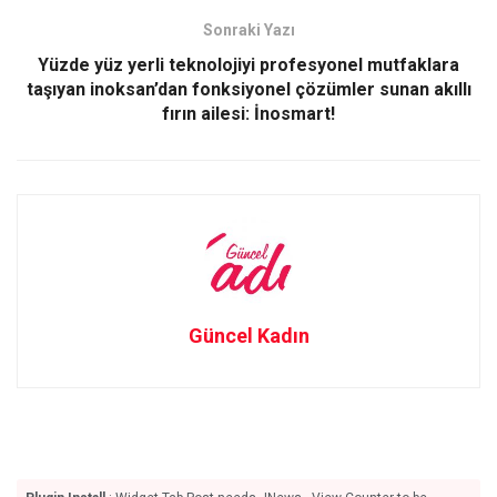
o
o
Sonraki Yazı
k
n
Yüzde yüz yerli teknolojiyi profesyonel mutfaklara
taşıyan inoksan’dan fonksiyonel çözümler sunan akıllı
fırın ailesi: İnosmart!
Güncel Kadın