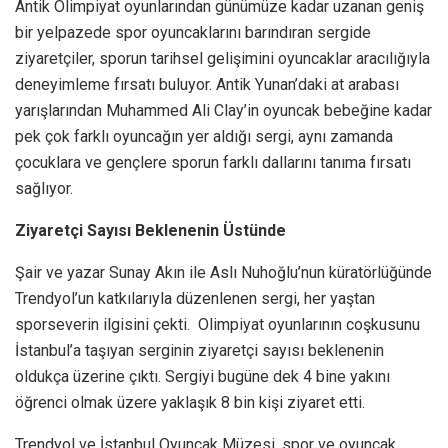
Antik Olimpiyat oyunlarından günümüze kadar uzanan geniş
bir yelpazede spor oyuncaklarını barındıran sergide
ziyaretçiler, sporun tarihsel gelişimini oyuncaklar aracılığıyla
deneyimleme fırsatı buluyor. Antik Yunan’daki at arabası
yarışlarından Muhammed Ali Clay’in oyuncak bebeğine kadar
pek çok farklı oyuncağın yer aldığı sergi, aynı zamanda
çocuklara ve gençlere sporun farklı dallarını tanıma fırsatı
sağlıyor.
Ziyaretçi Sayısı Beklenenin Üstünde
Şair ve yazar Sunay Akın ile Aslı Nuhoğlu’nun küratörlüğünde
Trendyol’un katkılarıyla düzenlenen sergi, her yaştan
sporseverin ilgisini çekti. Olimpiyat oyunlarının coşkusunu
İstanbul’a taşıyan serginin ziyaretçi sayısı beklenenin
oldukça üzerine çıktı. Sergiyi bugüne dek 4 bine yakını
öğrenci olmak üzere yaklaşık 8 bin kişi ziyaret etti.
Trendyol ve İstanbul Oyuncak Müzesi, spor ve oyuncak