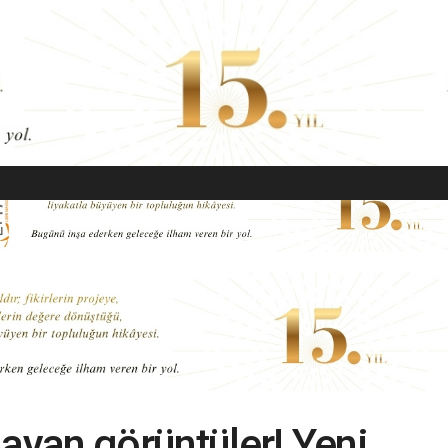
EKONOMI
MODA
GÜZELLIK
SAĞLIK
YAŞAM
SANAT
layan görüntüler! Yeni