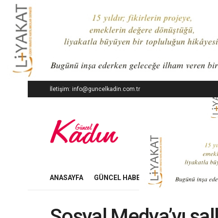
İletişim: info@guncelkadin.com.tr
ANASAYFA
GÜNCEL HABERLER
İŞ DÜNYASI
Sosyal Medya’yı sal