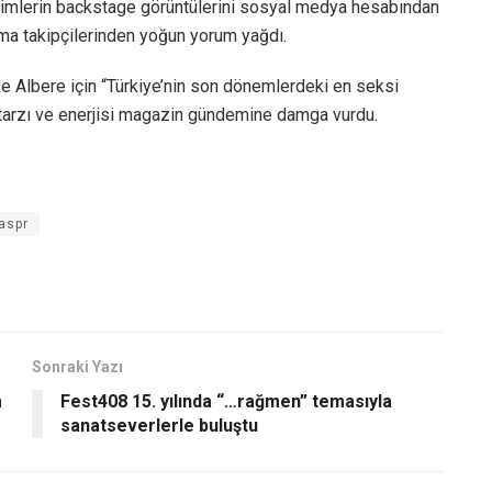
kimlerin backstage görüntülerini sosyal medya hesabından
ıma takipçilerinden yoğun yorum yağdı.
e Albere için “Türkiye’nin son dönemlerdeki en seksi
 tarzı ve enerjisi magazin gündemine damga vurdu.
aspr
Sonraki Yazı
m
Fest408 15. yılında “…rağmen” temasıyla
sanatseverlerle buluştu