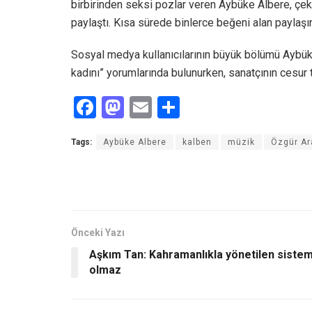
birbirinden seksi pozlar veren Aybüke Albere, çe
paylaştı. Kısa sürede binlerce beğeni alan paylaş
Sosyal medya kullanıcılarının büyük bölümü Aybük
kadını” yorumlarında bulunurken, sanatçının cesur
F
M
E
S
a
a
m
h
Tags:
Aybüke Albere
kalben
müzik
Özgür Ar
ce
st
ail
ar
b
o
e
o
d
o
o
Önceki Yazı
k
n
Aşkım Tan: Kahramanlıkla yönetilen siste
olmaz