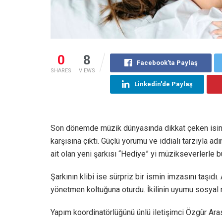
0
8
Facebook'ta Paylaş
SHARES
VIEWS
Linkedin'de Paylaş
Son dönemde müzik dünyasında dikkat çeken isimle
karşısına çıktı. Güçlü yorumu ve iddialı tarzıyla a
ait olan yeni şarkısı “Hediye” yi müzikseverlerle b
Şarkının klibi ise sürpriz bir ismin imzasını taşıdı.
yönetmen koltuğuna oturdu. İkilinin uyumu sosyal
Yapım koordinatörlüğünü ünlü iletişimci Özgür Arası