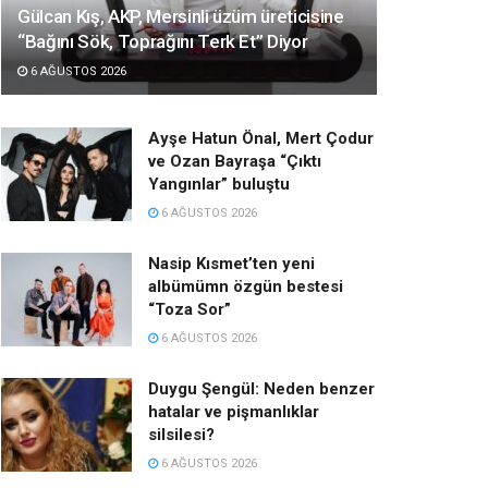
Gülcan Kış, AKP, Mersinli üzüm üreticisine
“Bağını Sök, Toprağını Terk Et” Diyor
6 AĞUSTOS 2026
Ayşe Hatun Önal, Mert Çodur
ve Ozan Bayraşa “Çıktı
Yangınlar” buluştu
6 AĞUSTOS 2026
Nasip Kısmet’ten yeni
albümümn özgün bestesi
“Toza Sor”
6 AĞUSTOS 2026
Duygu Şengül: Neden benzer
hatalar ve pişmanlıklar
silsilesi?
6 AĞUSTOS 2026