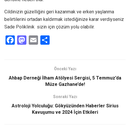
Cildinizin güzelliğini geri kazanmak ve erken yaşlanma
belirtilerini ortadan kaldırmak istediğinize karar verdiyseniz
Sade Poliklinik sizin için çözüm yolu olabilir.
F
M
E
S
a
a
m
h
ce
st
ail
ar
b
o
e
Önceki Yazı
o
d
Ahbap Derneği İlham Atölyesi Sergisi, 5 Temmuz’da
o
o
Müze Gazhane’de!
k
n
Sonraki Yazı
Astroloji Yolculuğu: Gökyüzünden Haberler Sirius
Kavuşumu ve 2024 İçin Etkileri