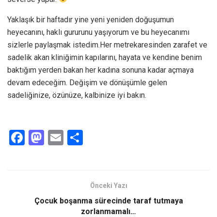
Yaklaşık bir haftadır yine yeni yeniden doğuşumun
heyecanını, haklı gururunu yaşıyorum ve bu heyecanımı
sizlerle paylaşmak istedim.Her metrekaresinden zarafet ve
sadelik akan kliniğimin kapılarını, hayata ve kendine benim
baktığım yerden bakan her kadına sonuna kadar açmaya
devam edeceğim. Değişim ve dönüşümle gelen
sadeliğinize, özünüze, kalbinize iyi bakın.
F
M
E
S
a
a
m
h
ce
st
ail
ar
b
o
e
Önceki Yazı
o
d
Çocuk boşanma sürecinde taraf tutmaya
o
o
zorlanmamalı…