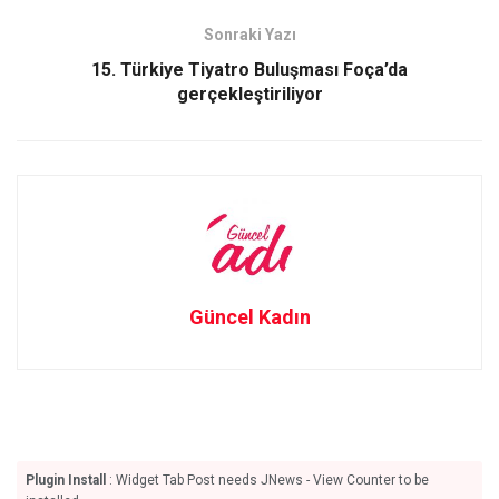
k
n
Sonraki Yazı
15. Türkiye Tiyatro Buluşması Foça’da
gerçekleştiriliyor
Güncel Kadın
Plugin Install
: Widget Tab Post needs JNews - View Counter to be