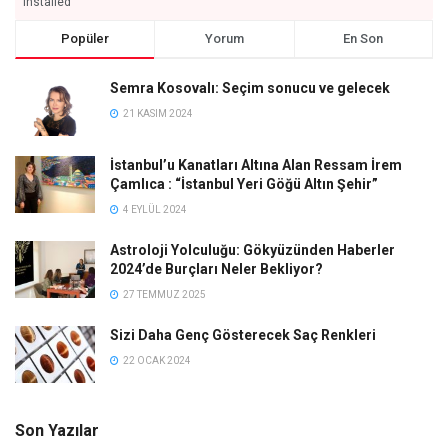
installed
Popüler
Yorum
En Son
Semra Kosovalı: Seçim sonucu ve gelecek
21 KASIM 2024
İstanbul’u Kanatları Altına Alan Ressam İrem
Çamlıca : “İstanbul Yeri Göğü Altın Şehir”
4 EYLÜL 2024
Astroloji Yolculuğu: Gökyüzünden Haberler
2024’de Burçları Neler Bekliyor?
27 TEMMUZ 2025
Sizi Daha Genç Gösterecek Saç Renkleri
22 OCAK 2024
Son Yazılar