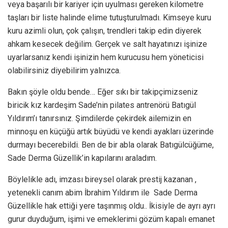
veya başarılı bir kariyer için uyulması gereken kilometre
taşları bir liste halinde elime tutuşturulmadı. Kimseye kuru
kuru azimli olun, çok çalışın, trendleri takip edin diyerek
ahkam kesecek değilim. Gerçek ve salt hayatınızı işinize
uyarlarsanız kendi işinizin hem kurucusu hem yöneticisi
olabilirsiniz diyebilirim yalnızca.
Bakın şöyle oldu bende… Eğer sıkı bir takipçimizseniz
biricik kız kardeşim Sade’nin pilates antrenörü Batıgül
Yıldırım’ı tanırsınız. Şimdilerde çekirdek ailemizin en
minnoşu en küçüğü artık büyüdü ve kendi ayakları üzerinde
durmayı becerebildi. Ben de bir abla olarak Batıgülcüğüme,
Sade Derma Güzellik’in kapılarını araladım.
Böylelikle adı, imzası bireysel olarak prestij kazanan ,
yetenekli canım abim İbrahim Yıldırım ile Sade Derma
Güzellikle hak ettiği yere taşınmış oldu.. İkisiyle de ayrı ayrı
gurur duyduğum, işimi ve emeklerimi gözüm kapalı emanet