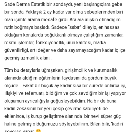
Sade Derma Estetik bir sondaydı, yeni başlangıçlara gebe
bir sonda. Yaklaşık 2 ay kadar var olma sebeplerimden biri
olan işimle arama mesafe girdi. Ara ara alışkın olmadığım
rutin boğmaya başladı. Sadece “sabır” dileyip, en hassas
olduğum konularda soğukkanlı olmaya çalıştığım zamanlar,
resmi işlemler, fonksiyonellik, ürün kalitesi, marka
güvenilirliği, artı değer ve daha sayamayacağım kadar iç içe
geçmiş uzmanlık alanı…
Tüm bu detaylarla uğraşırken, girişimcilik ve kurumsallık
alanında aldığım eğitimlerin faydasını da gördüm büyük
ölçüde… Fakat bir buçuk ay kadar kısa bir sürede onlarca işi,
ilişkiyi ve teferruatı, bildiğim ve çok sevdiğim bir işi yapıyor
oluşumun ayrıcalığıyla göğüsleyebildim. Ha bir de buna
kadın zekasının bir yeri çekip çevirme kabiliyeti de
eklenince, iş kurup geliştirme alanında bir nevi süper güç
haline gelmiş olduğumuzu söyleyebilirim. Bilen bilir, ‘kadın’
severse yapar.