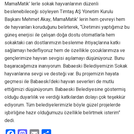
MamaMatik’ lerle sokak hayvanlarının düzenli
beslenebileceği söyleyen Timtaş AŞ Yönetim Kurulu
Başkanı Mehmet Akay; MamaMatik’ lerin hem çevreyi hem
de hayvanları koruduğunu belirterek, “Üretimini yaptığımız bu
güneş enerjisi ile çalışan doğa dostu otomatlarla hem
sokaktaki can dostlarımızın beslenme ihtiyaçlarına katkı
sağlamayı hedefliyoruz hem de özellikle çocuklarımıza ve
gençlerimize hayvan sevgisi aşılamayı düşünüyoruz. Bunu
başaracağımıza inanıyorum. Babaeski Belediyemizin Sokak
hayvanlarına sevgi ve desteği var. Bu projemizin hayata
geçmesi ile Babaeski’deki hayvan severleri de mutlu
ettiğimizi düşünüyorum. Babaeski Belediyesine göstermiş
olduğu duyarlılık ve verdiği katkılardan dolayı çok teşekkür
ediyorum. Tüm belediyelerimizle böyle güzel projelerde
işbirliğine hazır olduğumuzu özellikle belirtmek isterim”
dedi.
F
M
E
S