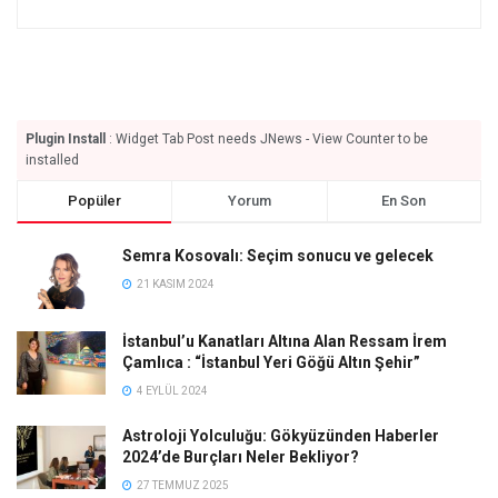
Plugin Install
: Widget Tab Post needs JNews - View Counter to be
installed
Popüler
Yorum
En Son
Semra Kosovalı: Seçim sonucu ve gelecek
21 KASIM 2024
İstanbul’u Kanatları Altına Alan Ressam İrem
Çamlıca : “İstanbul Yeri Göğü Altın Şehir”
4 EYLÜL 2024
Astroloji Yolculuğu: Gökyüzünden Haberler
2024’de Burçları Neler Bekliyor?
27 TEMMUZ 2025