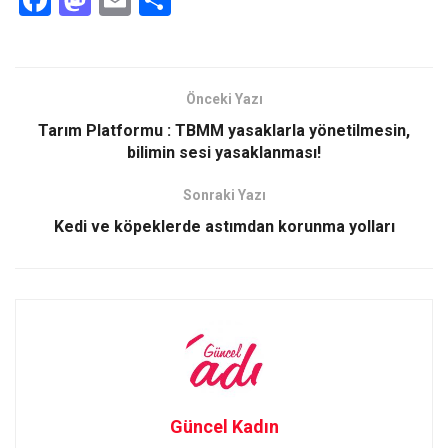
a
a
m
h
ce
st
ail
ar
b
o
e
Önceki Yazı
o
d
Tarım Platformu : TBMM yasaklarla yönetilmesin,
o
o
bilimin sesi yasaklanması!
k
n
Sonraki Yazı
Kedi ve köpeklerde astımdan korunma yolları
Güncel Kadın