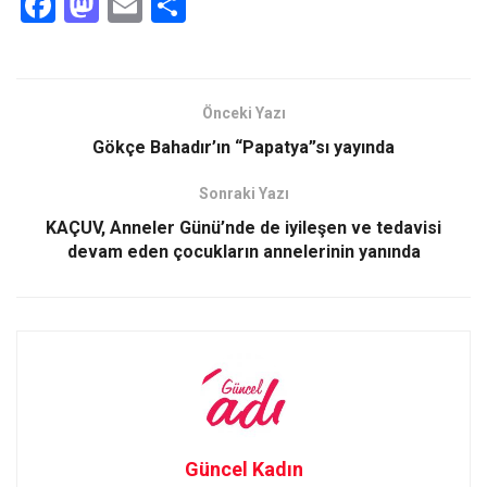
F
M
E
S
a
a
m
h
ce
st
ail
ar
b
o
e
Önceki Yazı
o
d
Gökçe Bahadır’ın “Papatya”sı yayında
o
o
Sonraki Yazı
k
n
KAÇUV, Anneler Günü’nde de iyileşen ve tedavisi
devam eden çocukların annelerinin yanında
Güncel Kadın