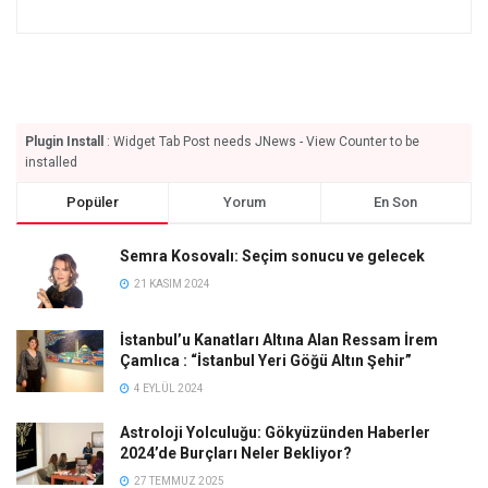
Plugin Install
: Widget Tab Post needs JNews - View Counter to be
installed
Popüler
Yorum
En Son
Semra Kosovalı: Seçim sonucu ve gelecek
21 KASIM 2024
İstanbul’u Kanatları Altına Alan Ressam İrem
Çamlıca : “İstanbul Yeri Göğü Altın Şehir”
4 EYLÜL 2024
Astroloji Yolculuğu: Gökyüzünden Haberler
2024’de Burçları Neler Bekliyor?
27 TEMMUZ 2025