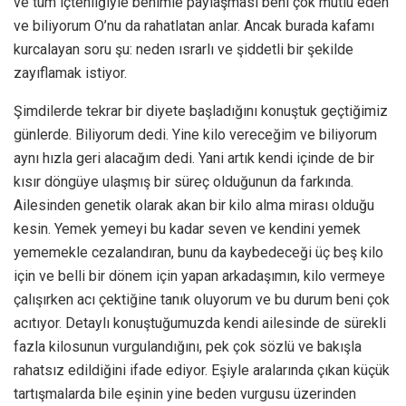
ve tüm içtenliğiyle benimle paylaşması beni çok mutlu eden
ve biliyorum O’nu da rahatlatan anlar. Ancak burada kafamı
kurcalayan soru şu: neden ısrarlı ve şiddetli bir şekilde
zayıflamak istiyor.
Şimdilerde tekrar bir diyete başladığını konuştuk geçtiğimiz
günlerde. Biliyorum dedi. Yine kilo vereceğim ve biliyorum
aynı hızla geri alacağım dedi. Yani artık kendi içinde de bir
kısır döngüye ulaşmış bir süreç olduğunun da farkında.
Ailesinden genetik olarak akan bir kilo alma mirası olduğu
kesin. Yemek yemeyi bu kadar seven ve kendini yemek
yememekle cezalandıran, bunu da kaybedeceği üç beş kilo
için ve belli bir dönem için yapan arkadaşımın, kilo vermeye
çalışırken acı çektiğine tanık oluyorum ve bu durum beni çok
acıtıyor. Detaylı konuştuğumuzda kendi ailesinde de sürekli
fazla kilosunun vurgulandığını, pek çok sözlü ve bakışla
rahatsız edildiğini ifade ediyor. Eşiyle aralarında çıkan küçük
tartışmalarda bile eşinin yine beden vurgusu üzerinden