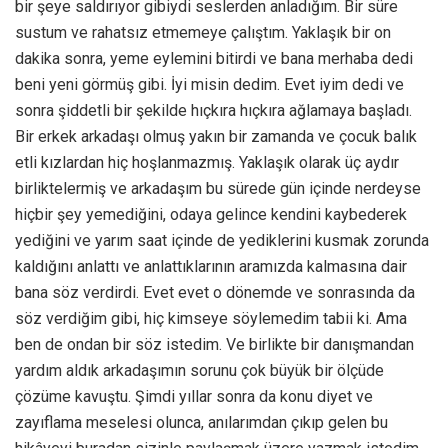
bir şeye saldırıyor gibiydi seslerden anladığım. Bir süre
sustum ve rahatsız etmemeye çalıştım. Yaklaşık bir on
dakika sonra, yeme eylemini bitirdi ve bana merhaba dedi
beni yeni görmüş gibi. İyi misin dedim. Evet iyim dedi ve
sonra şiddetli bir şekilde hıçkıra hıçkıra ağlamaya başladı.
Bir erkek arkadaşı olmuş yakın bir zamanda ve çocuk balık
etli kızlardan hiç hoşlanmazmış. Yaklaşık olarak üç aydır
birliktelermiş ve arkadaşım bu sürede gün içinde nerdeyse
hiçbir şey yemediğini, odaya gelince kendini kaybederek
yediğini ve yarım saat içinde de yediklerini kusmak zorunda
kaldığını anlattı ve anlattıklarının aramızda kalmasına dair
bana söz verdirdi. Evet evet o dönemde ve sonrasında da
söz verdiğim gibi, hiç kimseye söylemedim tabii ki. Ama
ben de ondan bir söz istedim. Ve birlikte bir danışmandan
yardım aldık arkadaşımın sorunu çok büyük bir ölçüde
çözüme kavuştu. Şimdi yıllar sonra da konu diyet ve
zayıflama meselesi olunca, anılarımdan çıkıp gelen bu