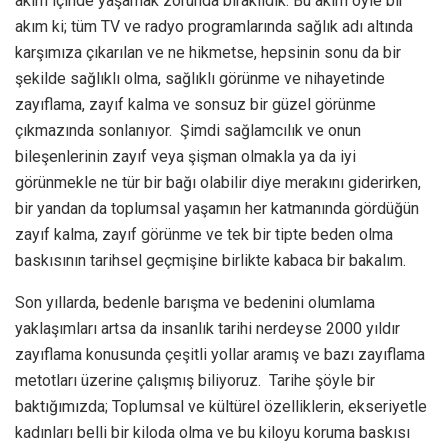
akım içinde yaşamak zorunda bırakıldık. Bu akım öyle bir
akım ki; tüm TV ve radyo programlarında sağlık adı altında
karşımıza çıkarılan ve ne hikmetse, hepsinin sonu da bir
şekilde sağlıklı olma, sağlıklı görünme ve nihayetinde
zayıflama, zayıf kalma ve sonsuz bir güzel görünme
çıkmazında sonlanıyor. Şimdi sağlamcılık ve onun
bileşenlerinin zayıf veya şişman olmakla ya da iyi
görünmekle ne tür bir bağı olabilir diye merakını giderirken,
bir yandan da toplumsal yaşamın her katmanında gördüğün
zayıf kalma, zayıf görünme ve tek bir tipte beden olma
baskısının tarihsel geçmişine birlikte kabaca bir bakalım.
Son yıllarda, bedenle barışma ve bedenini olumlama
yaklaşımları artsa da insanlık tarihi nerdeyse 2000 yıldır
zayıflama konusunda çeşitli yollar aramış ve bazı zayıflama
metotları üzerine çalışmış biliyoruz. Tarihe şöyle bir
baktığımızda; Toplumsal ve kültürel özelliklerin, ekseriyetle
kadınları belli bir kiloda olma ve bu kiloyu koruma baskısı