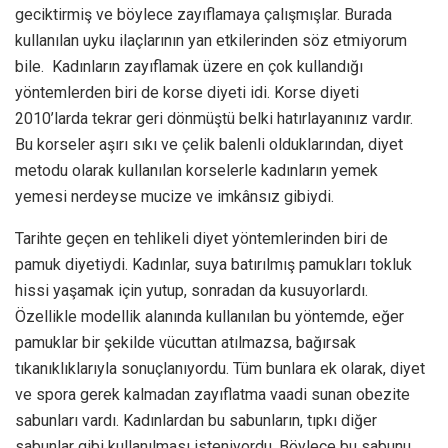
geciktirmiş ve böylece zayıflamaya çalışmışlar. Burada
kullanılan uyku ilaçlarının yan etkilerinden söz etmiyorum
bile. Kadınların zayıflamak üzere en çok kullandığı
yöntemlerden biri de korse diyeti idi. Korse diyeti
2010’larda tekrar geri dönmüştü belki hatırlayanınız vardır.
Bu korseler aşırı sıkı ve çelik balenli olduklarından, diyet
metodu olarak kullanılan korselerle kadınların yemek
yemesi nerdeyse mucize ve imkânsız gibiydi.
Tarihte geçen en tehlikeli diyet yöntemlerinden biri de
pamuk diyetiydi. Kadınlar, suya batırılmış pamukları tokluk
hissi yaşamak için yutup, sonradan da kusuyorlardı.
Özellikle modellik alanında kullanılan bu yöntemde, eğer
pamuklar bir şekilde vücuttan atılmazsa, bağırsak
tıkanıklıklarıyla sonuçlanıyordu. Tüm bunlara ek olarak, diyet
ve spora gerek kalmadan zayıflatma vaadi sunan obezite
sabunları vardı. Kadınlardan bu sabunların, tıpkı diğer
sabunlar gibi kullanılması isteniyordu. Böylece bu sabunu