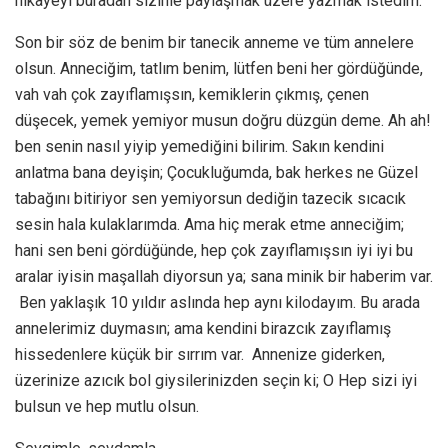
hikâyeyi buradan sizinle paylaşmak üzere yazmak istedim.
Son bir söz de benim bir tanecik anneme ve tüm annelere
olsun. Anneciğim, tatlım benim, lütfen beni her gördüğünde,
vah vah çok zayıflamışsın, kemiklerin çıkmış, çenen
düşecek, yemek yemiyor musun doğru düzgün deme. Ah ah!
ben senin nasıl yiyip yemediğini bilirim. Sakın kendini
anlatma bana deyişin; Çocukluğumda, bak herkes ne Güzel
tabağını bitiriyor sen yemiyorsun dediğin tazecik sıcacık
sesin hala kulaklarımda. Ama hiç merak etme anneciğim;
hani sen beni gördüğünde, hep çok zayıflamışsın iyi iyi bu
aralar iyisin maşallah diyorsun ya; sana minik bir haberim var.
Ben yaklaşık 10 yıldır aslında hep aynı kilodayım. Bu arada
annelerimiz duymasın; ama kendini birazcık zayıflamış
hissedenlere küçük bir sırrım var. Annenize giderken,
üzerinize azıcık bol giysilerinizden seçin ki; O Hep sizi iyi
bulsun ve hep mutlu olsun.