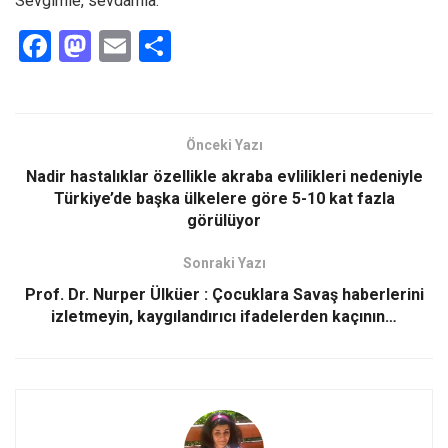
Sevgimle, sevdamla.
F
M
E
S
a
a
m
h
ce
st
ail
ar
b
o
e
Önceki Yazı
o
d
Nadir hastalıklar özellikle akraba evlilikleri nedeniyle
o
o
Türkiye’de başka ülkelere göre 5-10 kat fazla
görülüyor
k
n
Sonraki Yazı
Prof. Dr. Nurper Ülküer : Çocuklara Savaş haberlerini
izletmeyin, kaygılandırıcı ifadelerden kaçının…