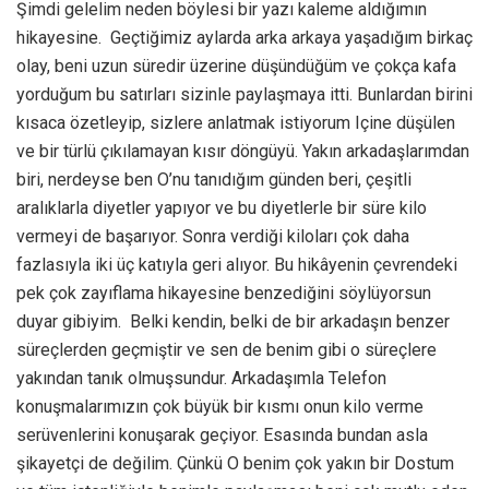
Şimdi gelelim neden böylesi bir yazı kaleme aldığımın
hikayesine. Geçtiğimiz aylarda arka arkaya yaşadığım birkaç
olay, beni uzun süredir üzerine düşündüğüm ve çokça kafa
yorduğum bu satırları sizinle paylaşmaya itti. Bunlardan birini
kısaca özetleyip, sizlere anlatmak istiyorum Içine düşülen
ve bir türlü çıkılamayan kısır döngüyü. Yakın arkadaşlarımdan
biri, nerdeyse ben O’nu tanıdığım günden beri, çeşitli
aralıklarla diyetler yapıyor ve bu diyetlerle bir süre kilo
vermeyi de başarıyor. Sonra verdiği kiloları çok daha
fazlasıyla iki üç katıyla geri alıyor. Bu hikâyenin çevrendeki
pek çok zayıflama hikayesine benzediğini söylüyorsun
duyar gibiyim. Belki kendin, belki de bir arkadaşın benzer
süreçlerden geçmiştir ve sen de benim gibi o süreçlere
yakından tanık olmuşsundur. Arkadaşımla Telefon
konuşmalarımızın çok büyük bir kısmı onun kilo verme
serüvenlerini konuşarak geçiyor. Esasında bundan asla
şikayetçi de değilim. Çünkü O benim çok yakın bir Dostum