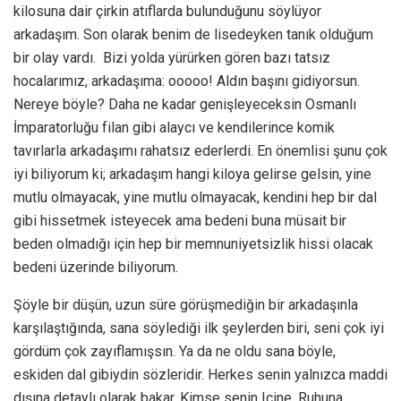
kilosuna dair çirkin atıflarda bulunduğunu söylüyor
arkadaşım. Son olarak benim de lisedeyken tanık olduğum
bir olay vardı. Bizi yolda yürürken gören bazı tatsız
hocalarımız, arkadaşıma: ooooo! Aldın başını gidiyorsun.
Nereye böyle? Daha ne kadar genişleyeceksin Osmanlı
İmparatorluğu filan gibi alaycı ve kendilerince komik
tavırlarla arkadaşımı rahatsız ederlerdi. En önemlisi şunu çok
iyi biliyorum ki; arkadaşım hangi kiloya gelirse gelsin, yine
mutlu olmayacak, yine mutlu olmayacak, kendini hep bir dal
gibi hissetmek isteyecek ama bedeni buna müsait bir
beden olmadığı için hep bir memnuniyetsizlik hissi olacak
bedeni üzerinde biliyorum.
Şöyle bir düşün, uzun süre görüşmediğin bir arkadaşınla
karşılaştığında, sana söylediği ilk şeylerden biri, seni çok iyi
gördüm çok zayıflamışsın. Ya da ne oldu sana böyle,
eskiden dal gibiydin sözleridir. Herkes senin yalnızca maddi
dışına detaylı olarak bakar. Kimse senin Içine, Ruhuna,