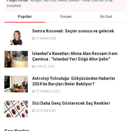
Plugin Install
: Widget Tab Post needs JNews - View Counter to be
installed
Popüler
Yorum
En Son
Semra Kosovalı: Seçim sonucu ve gelecek
21 KASIM 2024
İstanbul’u Kanatları Altına Alan Ressam İrem
Çamlıca : “İstanbul Yeri Göğü Altın Şehir”
4 EYLÜL 2024
Astroloji Yolculuğu: Gökyüzünden Haberler
2024’de Burçları Neler Bekliyor?
27 TEMMUZ 2025
Sizi Daha Genç Gösterecek Saç Renkleri
22 OCAK 2024