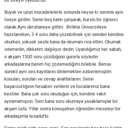
bir bireyin öyküsü bu.
Büyük ve uzun mücadelelerle sonunda neyse ki seninle aynı
liseye girdim. Senin beş katın çalışarak, burslu bir öğrenci
olarak Aynı dershaneye gittim. Birlikte Üniversiteye
hazırlanırken, 3 4 soru daha çözebilmek için senden kendine
okurken, yüksek sesle bana da okumanı rica ettim. Okumak
istemedin, dikkatim dağılıyor dedin. Uyandığımız her sabah,
o akşam 1500 soru çözdüğünü gururla söyledin
arkadaşlarına benim hiç çözemediğimi bilebile. Bense
sürekli aynı ses kayıtlarını dinlemekten ezberlemiştim
konuları, soruları ve cevap anahtarlarını. Senin
başarısızlığının hesabını velilerin ve hocalarımız bana
kestiler. Bana çok soru okuduğun için, kendine vakit
ayıramamışsın. Seni bana soru okumaya yasaklamışlar bir
akşam üstü. Yıllar sonra konuşurken öğrendim meseleyi bir
arkadaşımla tesadüftü.