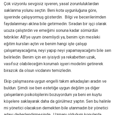
Çok vizyonlu sevgisiz işveren, yasal zorunluluklardan
saklanma yolunu seçtin. Beni kota uygunluğuna göre,
işyerinde çalışıyormuş gösterdin. Bilgi ve becerilerimden
faydalanmayı aklına bile getirmedin. Sıradan bir işçi olarak
ucuza çalıştırdın ve emeğimi sonuna kadar sömürdün
tebrikler. AB’ye uyum önemliydi ya, benim için mesleki
eğitim kursları açtın ve benim hangi işte çalışıp
çalışamayacağıma, neyi yapıp neyi yapamayacağımı bile sen
belirledin. Benim için en iyisiydi ya rekabetten uzak,
vasıfsız olabileceğim korumalı işyeri modelini getirerek
birazcık da olsun vicdanını temizledin.
Ekip çalışmasına uygun engelli takım arkadaşları aradın ve
buldun. Şimdi ise ben estetiğe uygun değilim ya diğer
çalışanların psikolojilerini bozuyordum ya beni en kuytu
köşelere saklayarak daha da görülmez yaptın. Sen bu halinle
mi yönetici olacaksın demekten bile utanmadın bir yönetici
adayı değerlendirmesinde. Uzmanı olduğum konularda