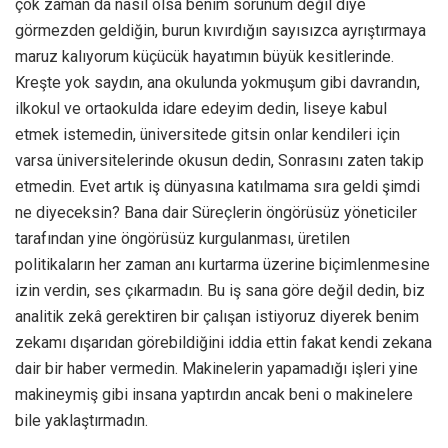
çok zaman da nasıl olsa benim sorunum değil diye
görmezden geldiğin, burun kıvırdığın sayısızca ayrıştırmaya
maruz kalıyorum küçücük hayatımın büyük kesitlerinde.
Kreşte yok saydın, ana okulunda yokmuşum gibi davrandın,
ilkokul ve ortaokulda idare edeyim dedin, liseye kabul
etmek istemedin, üniversitede gitsin onlar kendileri için
varsa üniversitelerinde okusun dedin, Sonrasını zaten takip
etmedin. Evet artık iş dünyasına katılmama sıra geldi şimdi
ne diyeceksin? Bana dair Süreçlerin öngörüsüz yöneticiler
tarafından yine öngörüsüz kurgulanması, üretilen
politikaların her zaman anı kurtarma üzerine biçimlenmesine
izin verdin, ses çıkarmadın. Bu iş sana göre değil dedin, biz
analitik zekâ gerektiren bir çalışan istiyoruz diyerek benim
zekamı dışarıdan görebildiğini iddia ettin fakat kendi zekana
dair bir haber vermedin. Makinelerin yapamadığı işleri yine
makineymiş gibi insana yaptırdın ancak beni o makinelere
bile yaklaştırmadın.