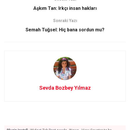
o
d
Aşkım Tan: Irkçı insan hakları
o
o
Sonraki Yazı
k
n
Semah Tuğsel: Hiç bana sordun mu?
Sevda Bozbey Yılmaz