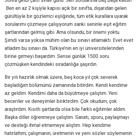
Sonra geldi çattı sınav günü. Sen sorularınla baş başa kaldın.
Ben en az 2 kişiyle kapısı açık bir sınıfta, dışarıdan gelen
gürültüyle bir gözlemci eşliğinde, tüm etik kurallara uyarak
sorularımı çözmeye çalışıyorum sanki seninle eşit eğitim
şartlarından gelmiş gibi. Ama olsundu; bir önemi yoktu.
Şimdi varsa yoksa mühim olan bu sınavı atlamaktı. Evet evet
atladım bu sınavı da. Türkiye’nin en iyi üniversitelerinden
birine girmeyi başardım. Sense günlük 1500 soru
çözmüşken kendindeki sıradanlığa şaşırdın.
Bir yılı hazırlık olmak üzere, beş koca yıl çok severek
başladığım bölümümü zamanında bitirdim. Kendi kendime
az geldim. Kendimi daha da büyütmeye çalıştım. Yeni
beceriler ve deneyimler biriktirdim. Çok okudum, çok
araştırdım. Kısıtlı şartlarda olsa bile farklı eğitimler aldım.
Başka diller öğrenmeye çalıştım. Sanatı, sporu, paylaşmayı
ve desteği ihmal etmemeye alıştım. Hep kendime
hatırlattım; çalışmanın, üretmenin ve yeni sözler söylemenin