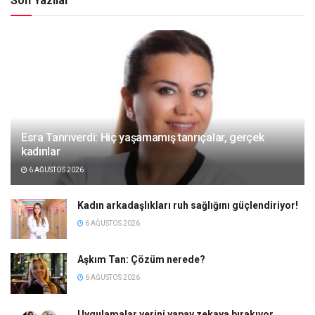
Son Yazılar
Esra Tanrıverdi: Hiç yaşamamış tanrıçalar, gerçek
kadınlar
6 AĞUSTOS 2026
Kadın arkadaşlıkları ruh sağlığını güçlendiriyor!
6 AĞUSTOS 2026
Aşkım Tan: Çözüm nerede?
6 AĞUSTOS 2026
Uygulamalar yerini yapay zekaya bırakıyor