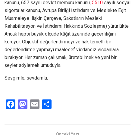
kanunu, 657 sayılı devlet memuru kanunu,
5510
sayılı sosyal
sigortalar kanunu, Avrupa Birliği İstihdam ve Meslekte Eşit
Muameleye İlişkin Çerçeve, Sakatların Mesleki
Rehabilitasyon ve İstihdamı Hakkında Sözleşme) yürürlükte.
Ancak hepsi büyük ölçüde kâğıt üzerinde geçerliliğini
koruyor. Objektif değerlendirmeyi ve hak temelli bir
değerlendirme yapmayı maalesef vicdansız vicdanlara
bırakıyor. Her zaman çalışmak, üretebilmek ve yeni bir
şeyler söylemek umuduyla.
Sevgimle, sevdamla.
F
M
E
S
a
a
m
h
ce
st
ail
ar
b
o
e
Önceki Yazı