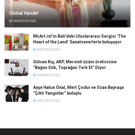
Global Hande!
6 AĞUSTOS 2026
McArt.ist’in Bali’deki Uluslararası Sergisi ‘The
Heart of the Land’ Sanatseverlerle buluşuyor
6 AĞUSTOS 2026
Gülcan Kış, AKP, Mersinli üzüm üreticisine
“Bağını Sök, Toprağını Terk Et” Diyor
6 AĞUSTOS 2026
Ayşe Hatun Önal, Mert Çodur ve Ozan Bayraşa
“Çıktı Yangınlar” buluştu
6 AĞUSTOS 2026