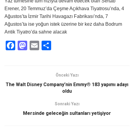
Yaz turnesine tüm hızıyla devam edecek olan Sertab
Erener, 20 Temmuz’da Çeşme Açıkhava Tiyatrosu’nda, 4
Ağustos’ta İzmir Tarihi Havagazı Fabrikası’nda, 7
Ağustos’ta ise yoğun istek üzerine bir kez daha Bodrum
Antik Tiyatro’da sahne alacak
F
M
E
S
a
a
m
h
ce
st
ail
ar
b
o
e
Önceki Yazı
o
d
The Walt Disney Company’nin Emmy® 183 yapımı adayı
o
o
oldu
k
n
Sonraki Yazı
Mersinde geleceğin sultanları yetişiyor