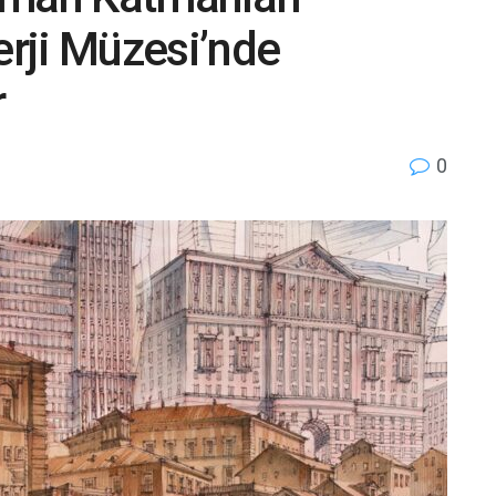
erji Müzesi’nde
r
0