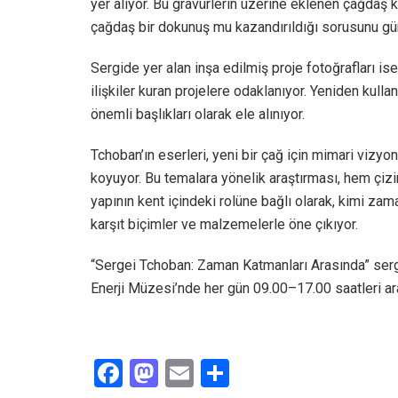
yer alıyor. Bu gravürlerin üzerine eklenen çağdaş 
çağdaş bir dokunuş mu kazandırıldığı sorusunu gü
Sergide yer alan inşa edilmiş proje fotoğrafları ise
ilişkiler kuran projelere odaklanıyor. Yeniden kulla
önemli başlıkları olarak ele alınıyor.
Tchoban’ın eserleri, yeni bir çağ için mimari viz
koyuyor. Bu temalara yönelik araştırması, hem çizi
yapının kent içindeki rolüne bağlı olarak, kimi za
karşıt biçimler ve malzemelerle öne çıkıyor.
“Sergei Tchoban: Zaman Katmanları Arasında” serg
Enerji Müzesi’nde her gün 09.00–17.00 saatleri ar
F
M
E
S