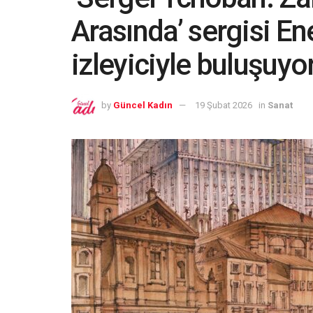
Arasında’ sergisi En
izleyiciyle buluşuyo
by
Güncel Kadın
19 Şubat 2026
in
Sanat