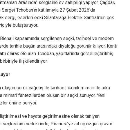
manları Arasında” sergisine ev sahipliği yapıyor. Çağdaş
n Sergei Tchoban’ın katılımıyla 27 Şubat 2026’da
sergi, eserleri eski Silahtarağa Elektrik Santrali’nin çok
iciyle buluşturuyor.
 Bienali kapsamında sergilenen seçki, tarihsel ve modern
erde tarihle bugün arasındaki diyaloğu görünür kılıyor. Kenti
itabı olarak ele alan Tchoban, yapıtlarında görselleştirilmiş
irbiriyle ilişkilendiriyor.
şuyor
 oluşan sergi, çağdaş ile tarihsel, ikonik mimari ile arka
 ve mimari fantezilerden oluşan bir seçki sunuyor. Yeni
zler önüne seriyor.
liştirilmesi ve hayata geçirilmesine olanak tanıyan
im seçkisinin merkezinde, Piranesi’ye ait üç özgün gravür