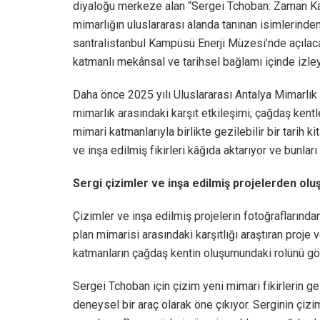
diyaloğu merkeze alan “Sergei Tchoban: Zaman Kat
mimarlığın uluslararası alanda tanınan isimlerinde
santralistanbul Kampüsü Enerji Müzesi’nde açılacak 
katmanlı mekânsal ve tarihsel bağlamı içinde izley
Daha önce 2025 yılı Uluslararası Antalya Mimarlık
mimarlık arasındaki karşıt etkileşimi; çağdaş kentl
mimari katmanlarıyla birlikte gezilebilir bir tarih k
ve inşa edilmiş fikirleri kâğıda aktarıyor ve bunları b
Sergi çizimler ve inşa edilmiş projelerden olu
Çizimler ve inşa edilmiş projelerin fotoğraflarından
plan mimarisi arasındaki karşıtlığı araştıran proje
katmanların çağdaş kentin oluşumundaki rolünü gö
Sergei Tchoban için çizim yeni mimari fikirlerin ge
deneysel bir araç olarak öne çıkıyor. Serginin çiz