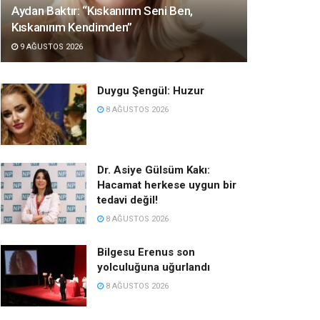
Aydan Baktır: “Kıskanırım Seni Ben,
Kıskanırım Kendimden”
9 AĞUSTOS 2026
Duygu Şengül: Huzur
8 AĞUSTOS 2026
Dr. Asiye Gülsüm Kakı:
Hacamat herkese uygun bir
tedavi değil!
8 AĞUSTOS 2026
Bilgesu Erenus son
yolculuğuna uğurlandı
8 AĞUSTOS 2026