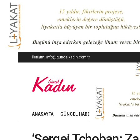
İletişim: info@guncelkadin.com.tr
ANASAYFA
GÜNCEL HABERLER
İŞ DÜNYASI
‘Sergei Tchoban: Z