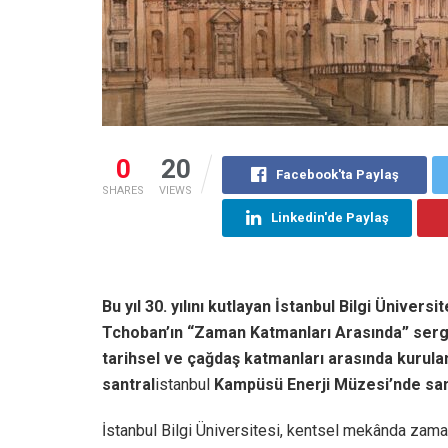
0
20
Facebook'ta Paylaş
SHARES
VIEWS
Linkedin'de Paylaş
Bu yıl 30. yılını kutlayan İstanbul Bilgi Üniver
Tchoban’ın “Zaman Katmanları Arasında” sergi
tarihsel ve çağdaş katmanları arasında kurula
santral
istanbul
Kampüsü Enerji Müzesi’nde sanat
İstanbul Bilgi Üniversitesi, kentsel mekânda zama