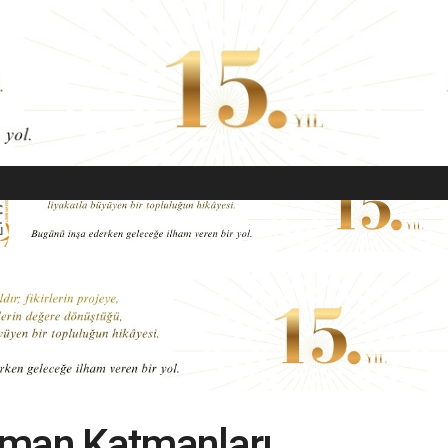
EKONOMI
MODA
GÜZELLIK
SAĞLIK
YAŞAM
SANAT
aman Katmanları