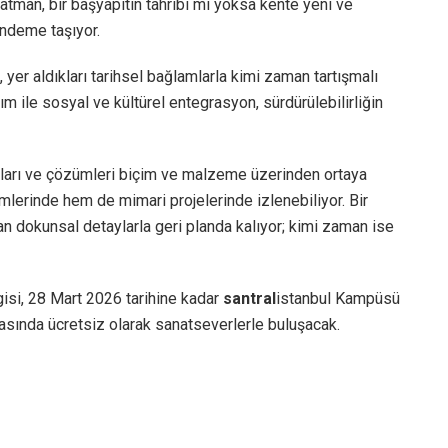
katman, bir başyapıtın tahribi mi yoksa kente yeni ve
ndeme taşıyor.
, yer aldıkları tarihsel bağlamlarla kimi zaman tartışmalı
nım ile sosyal ve kültürel entegrasyon, sürdürülebilirliğin
yonları ve çözümleri biçim ve malzeme üzerinden ortaya
mlerinde hem de mimari projelerinde izlenebiliyor. Bir
man dokunsal detaylarla geri planda kalıyor; kimi zaman ise
isi, 28 Mart 2026 tarihine kadar
santral
istanbul Kampüsü
asında ücretsiz olarak sanatseverlerle buluşacak.