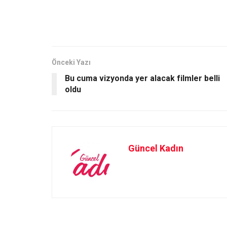
a
a
m
h
ce
st
ail
ar
b
o
e
o
d
o
o
Önceki Yazı
Bu cuma vizyonda yer alacak filmler belli
k
n
oldu
Güncel Kadın